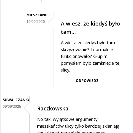
na
ulica
MIESZKANIEC
raczkowska
10/09/2025
A wiesz, że kiedyś było
Dodane
tam…
przez
A wiesz, że kiedyś było tam
SuwalakPatriota
skrzyżowanie? I normalnie
w
funkcjonowało? Głupim
pomysłem było zamknięcie tej
odpowiedzi
ulicy.
na
ODPOWIEDZ
XD
SUWALCZANKA
09/09/2025
Raczkowska
No tak, wyjątkowe argumenty
mieszkańców ulicy tylko bardziej skłaniają
aby ulicę otworzyć do normalnego