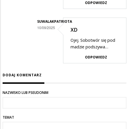
ODPOWIEDZ
SUWALAKPATRIOTA
10/09/2025
XD
Dodane
Ojej. Sobotwór się pod
przez
madzie podszywa…
Magdalena
ODPOWIEDZ
w
odpowiedzi
DODAJ KOMENTARZ
na
Raczkowska
NAZWISKO LUB PSEUDONIM
TEMAT