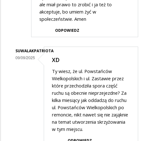
ale miał prawo to zrobić i ja też to
akceptuje, bo umiem żyć w
społeczeństwie. Amen
ODPOWIEDZ
SUWALAKPATRIOTA
09/09/2025
XD
Dodane
Ty wiesz, że ul. Powstańców
przez
Wielkopolskich i ul. Zastawie przez
xd
które przechodziła spora część
ruchu są obecnie nieprzejezdne? Za
w
kilka miesiący jak oddadzą do ruchu
odpowiedzi
ul. Powstańców Wielkopolskich po
na
remoncie, nikt nawet się nie zająknie
Brak
na temat utworzenia skrzyżowania
w tym miejscu.
potrzeby
komunikacyjnej…
ODPOWIEDZ