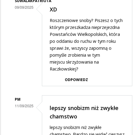
SUWALAKPATRIOTA
09/09/2025
XD
Dodane
Roszczeniowe snoby? Piszesz o tych
przez
którym przeszkadza nieprzejezdna
Citizen
Powstańców Wielkopolskich, która
po oddaniu do ruchu w tym roku
w
sprawi że, wszyscy zapomną o
odpowiedzi
pomyśle zrobienia w tym
na
miejscu skrzyżowania na
następnych
Raczkowskiej?
ODPOWIEDZ
PM
11/09/2025
lepszy snobizm niż zwykłe
Dodane
chamstwo
przez
lepszy snobizm niż zwykłe
Citizen
chamstwo. Bardzo się widać cieszysz