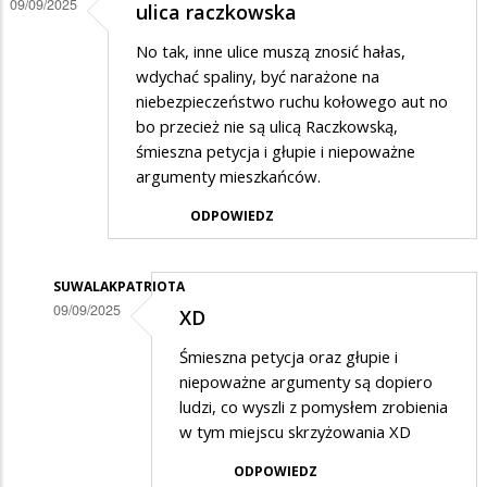
09/09/2025
ulica raczkowska
No tak, inne ulice muszą znosić hałas,
wdychać spaliny, być narażone na
niebezpieczeństwo ruchu kołowego aut no
bo przecież nie są ulicą Raczkowską,
śmieszna petycja i głupie i niepoważne
argumenty mieszkańców.
ODPOWIEDZ
SUWALAKPATRIOTA
09/09/2025
XD
Dodane
Śmieszna petycja oraz głupie i
przez
niepoważne argumenty są dopiero
ewa
ludzi, co wyszli z pomysłem zrobienia
w tym miejscu skrzyżowania XD
w
odpowiedzi
ODPOWIEDZ