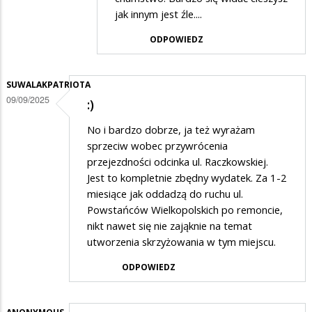
w
jak innym jest źle....
odpowiedzi
ODPOWIEDZ
na
następnych
SUWALAKPATRIOTA
09/09/2025
:)
No i bardzo dobrze, ja też wyrażam
sprzeciw wobec przywrócenia
przejezdności odcinka ul. Raczkowskiej.
Jest to kompletnie zbędny wydatek. Za 1-2
miesiące jak oddadzą do ruchu ul.
Powstańców Wielkopolskich po remoncie,
nikt nawet się nie zająknie na temat
utworzenia skrzyżowania w tym miejscu.
ODPOWIEDZ