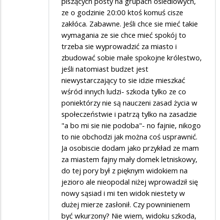
piszących posty na grupach osiedlowych,
ze o godzinie 20:00 ktoś komuś cisze
zakłóca. Zabawne. Jeśli chce sie mieć takie
wymagania ze sie chce mieć spokój to
trzeba sie wyprowadzić za miasto i
zbudować sobie małe spokojne królestwo,
jeśli natomiast budzet jest
niewystarczający to sie idzie mieszkać
wśród innych ludzi- szkoda tylko ze co
poniektórzy nie są nauczeni zasad życia w
społeczeństwie i patrzą tylko na zasadzie
"a bo mi sie nie podoba"- no fajnie, nikogo
to nie obchodzi jak można coś usprawnić.
Ja osobiscie dodam jako przykład ze mam
za miastem fajny mały domek letniskowy,
do tej pory był z pięknym widokiem na
jezioro ale nieopodal niżej wprowadził się
nowy sąsiad i mi ten widok niestety w
dużej mierze zasłonił. Czy powninienem
być wkurzony? Nie wiem, widoku szkoda,