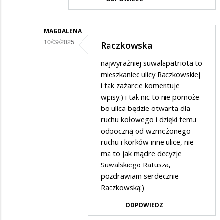
MAGDALENA
10/09/2025
Raczkowska
Dodane
najwyraźniej suwalapatriota to
przez
mieszkaniec ulicy Raczkowskiej
SuwalakPatriota
i tak zażarcie komentuje
wpisy:) i tak nic to nie pomoże
w
bo ulica będzie otwarta dla
odpowiedzi
ruchu kołowego i dzięki temu
na
odpoczną od wzmożonego
XD
ruchu i korków inne ulice, nie
ma to jak mądre decyzje
Suwalskiego Ratusza,
pozdrawiam serdecznie
Raczkowską:)
ODPOWIEDZ