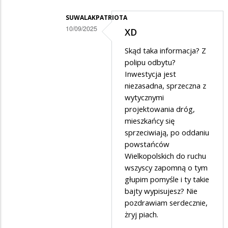
SUWALAKPATRIOTA
10/09/2025
XD
Dodane
Skąd taka informacja? Z
przez
polipu odbytu?
Magdalena
Inwestycja jest
niezasadna, sprzeczna z
w
wytycznymi
odpowiedzi
projektowania dróg,
na
mieszkańcy się
Raczkowska
sprzeciwiają, po oddaniu
powstańców
Wielkopolskich do ruchu
wszyscy zapomną o tym
głupim pomyśle i ty takie
bajty wypisujesz? Nie
pozdrawiam serdecznie,
żryj piach.