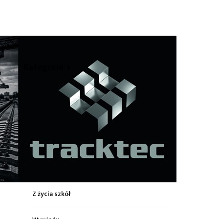
hare
Kategorie
Z życia miasta
Sport
Kultura
Wiadomości z regionu
Z życia szkół