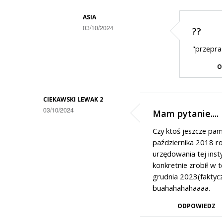
odpowiedzi
ASIA
na
03/10/2024
??
niepotrzebny
Dodane
wydatek.......
"przepra
przez
O
Olo
w
odpowiedzi
CIEKAWSKI LEWAK 2
03/10/2024
Mam pytanie....
na
Serio?
Czy ktoś jeszcze pam
października 2018 ro
urzędowania tej insty
konkretnie zrobił w
grudnia 2023(faktycz
buahahahahaaaa.
ODPOWIEDZ