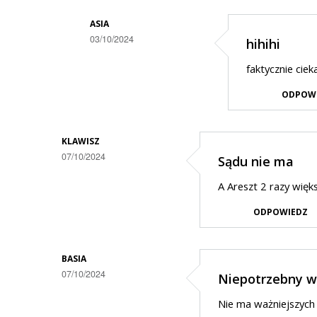
ASIA
03/10/2024
hihihi
Dodane
faktycznie ciek
przez
ODPOW
Ciekawski
lewak
2
KLAWISZ
07/10/2024
Sądu nie ma
w
odpowiedzi
A Areszt 2 razy wię
na
ODPOWIEDZ
Mam
pytanie....
BASIA
07/10/2024
Niepotrzebny 
Nie ma ważniejszych