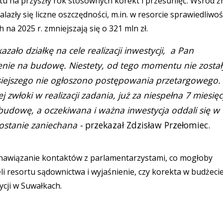
tu na przyszły rok stosownych korekt i przesunięć. Wśród ź
azły się liczne oszczędności, m.in. w resorcie sprawiedliwoś
na 2025 r. zmniejszają się o 321 mln zł.
azało działkę na cele realizacji inwestycji, a Pan
nie na budowę. Niestety, od tego momentu nie został
isiejszego nie ogłoszono postępowania przetargowego.
 zwłoki w realizacji zadania, już za niespełna 7 miesięc
budowę, a oczekiwana i ważna inwestycja oddali się w
stanie zaniechana -
przekazał Zdzisław Przełomiec.
nawiązanie kontaktów z parlamentarzystami, co mogłoby
li resortu sądownictwa i wyjaśnienie, czy korekta w budżeci
tycji w Suwałkach.