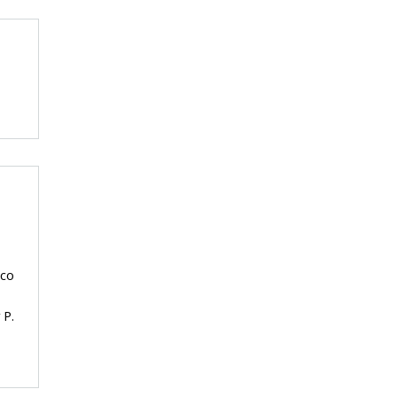
 co
 P.