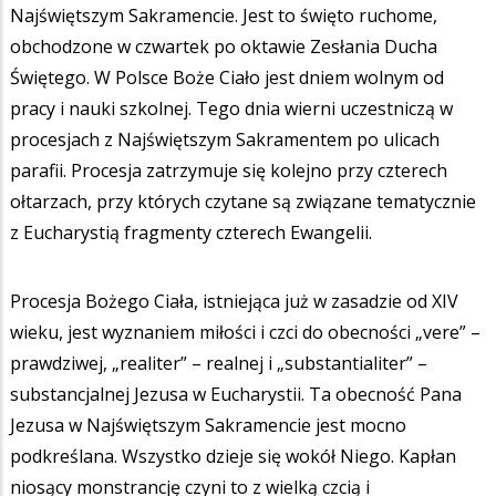
Najświętszym Sakramencie. Jest to święto ruchome,
obchodzone w czwartek po oktawie Zesłania Ducha
Świętego. W Polsce Boże Ciało jest dniem wolnym od
pracy i nauki szkolnej. Tego dnia wierni uczestniczą w
procesjach z Najświętszym Sakramentem po ulicach
parafii. Procesja zatrzymuje się kolejno przy czterech
ołtarzach, przy których czytane są związane tematycznie
z Eucharystią fragmenty czterech Ewangelii.
Procesja Bożego Ciała, istniejąca już w zasadzie od XIV
wieku, jest wyznaniem miłości i czci do obecności „vere” –
prawdziwej, „realiter” – realnej i „substantialiter” –
substancjalnej Jezusa w Eucharystii. Ta obecność Pana
Jezusa w Najświętszym Sakramencie jest mocno
podkreślana. Wszystko dzieje się wokół Niego. Kapłan
niosący monstrancję czyni to z wielką czcią i