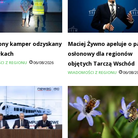
ony kamper odzyskany
Maciej Żywno apeluje o p
łkach
osłonowy dla regionów
CI Z REGIONU
06/08/2026
objętych Tarczą Wschód
WIADOMOŚCI Z REGIONU
06/08/2