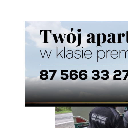
Strona główna
/
Wiadomości
/
Wiadomości z regionu
/
Ni
Ścieżka
nawigacyjna
/
WIADOMOŚCI Z REGIONU
15/05/2026
3 Komentarzy
Nielegalnie przez polsko-litewską grani