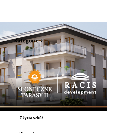
hare
Kategorie
Z życia miasta
Sport
Kultura
Wiadomości z regionu
Z życia szkół