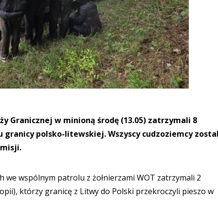
ży Granicznej w minioną środę (13.05) zatrzymali 8
granicy polsko-litewskiej. Wszyscy cudzoziemcy zostal
misji.
ch we wspólnym patrolu z żołnierzami WOT zatrzymali 2
pii), którzy granicę z Litwy do Polski przekroczyli pieszo w