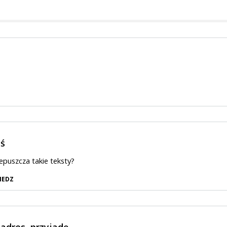
eś
puszcza takie teksty?
IEDZ
adres, przyjadę,…