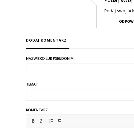
na
Dodane
strzelać
Podaj swój adre
przez
ODPOW
jaszczur
w
DODAJ KOMENTARZ
odpowiedzi
na
strzelać
NAZWISKO LUB PSEUDONIM
TEMAT
KOMENTARZ