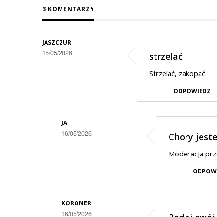
3 KOMENTARZY
JASZCZUR
15/05/2026
strzelać
Strzelać, zakopać.
ODPOWIEDZ
JA
16/05/2026
Chory jest
Dodane
Moderacja prze
przez
ODPOW
jaszczur
w
odpowiedzi
KORONER
16/05/2026
Podaj swój 