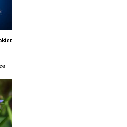
akiet
026