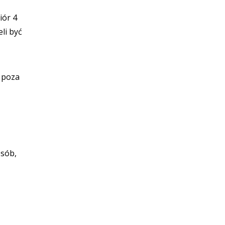
iór 4
li być
ę poza
osób,