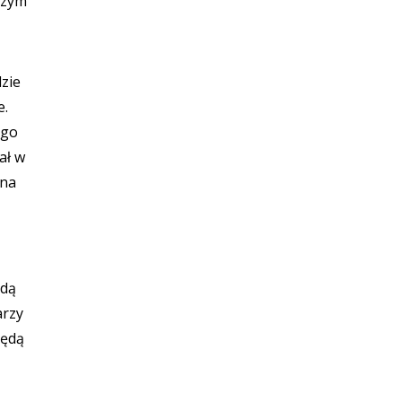
szym
zie
e.
ego
ał w
sna
ędą
arzy
będą