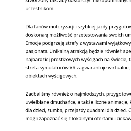
stworzony tak, aby dostarczyć niezapomnianyc
uczestnikom.
Dla fanów motoryzacji i szybkiej jazdy przygot
doskonałą możliwość przetestowania swoich umi
Emocje podgrzeją strefy z wystawami wyjątkow
pasjonata. Unikalną atrakcją będzie również spe
najbardziej prestiżowych wyścigach na świecie, 
strefa symulatorów VR zagwarantuje wirtualne, a
obiektach wyścigowych.
Zadbaliśmy również o najmłodszych, przygotowu
uwielbiane dmuchańce, a także liczne animacje,
dla dzieci, zumba, przejazdy quadami dla dzieci.
mogli zapoznać się z lokalnymi ofertami i ciek