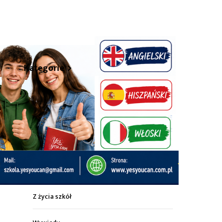
hare
Kategorie
Z życia miasta
Sport
Kultura
Wiadomości z regionu
Z życia szkół