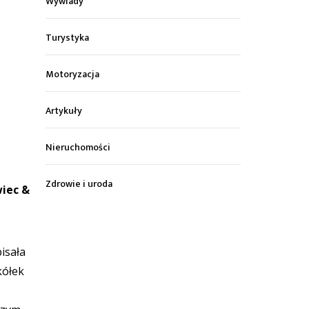
Wywiady
Turystyka
Motoryzacja
Artykuły
Nieruchomości
Zdrowie i uroda
wiec &
isała
kółek