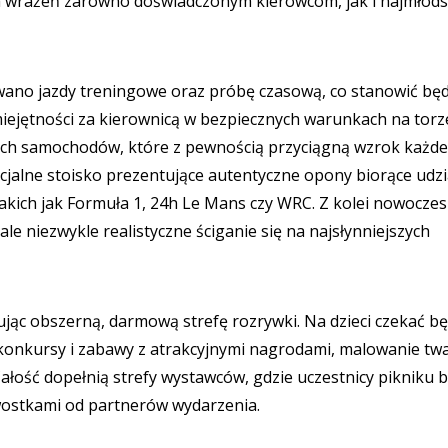
h wrażeń zarówno doświadczonym kierowcom, jak i najmłod
owano jazdy treningowe oraz próbę czasową, co stanowić będ
ejętności za kierownicą w bezpiecznych warunkach na torz
ych samochodów, które z pewnością przyciągną wzrok każd
cjalne stoisko prezentujące autentyczne opony biorące udzi
takich jak Formuła 1, 24h Le Mans czy WRC. Z kolei nowocze
le niezwykle realistyczne ściganie się na najsłynniejszych
jąc obszerną, darmową strefę rozrywki. Na dzieci czekać b
 konkursy i zabawy z atrakcyjnymi nagrodami, malowanie tw
 Całość dopełnią strefy wystawców, gdzie uczestnicy pikniku 
awostkami od partnerów wydarzenia.