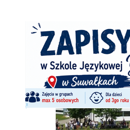
Strona główna
/
Wiadomości
/
Motoryzacja
/
Święto motor
Ścieżka
nawigacyjna
/
MOTORYZACJA
05/06/2026
0 Komentarzy
Święto motoryzacji i rodzinny piknik w Z