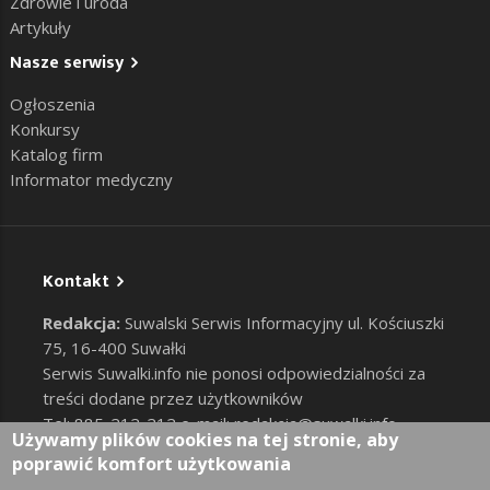
Zdrowie i uroda
Artykuły
Nasze serwisy
Ogłoszenia
Konkursy
Katalog firm
Informator medyczny
Kontakt
Redakcja:
Suwalski Serwis Informacyjny ul. Kościuszki
75, 16-400 Suwałki
Serwis Suwalki.info nie ponosi odpowiedzialności za
treści dodane przez użytkowników
Tel: 885-212-212 e-mail:
redakcja@suwalki.info
,
Używamy plików cookies na tej stronie, aby
reklama@suwalki.info
poprawić komfort użytkowania
RODO
|
Cookies