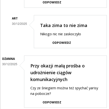
ODPOWIEDZ
ART
30/12/2025
Taka zima to nie zima
Dodane
Nikogo nic nie zaskoczylo
przez
ODPOWIEDZ
Anna
w
odpowiedzi
DŻANNA
30/12/2025
Przy okazji małą prośba o
na
udrożnienie ciągów
Śnieg
komunikacyjnych
i
mroz
Czy ze śniegiem można też spychać yarisy
na pobocze?
ODPOWIEDZ