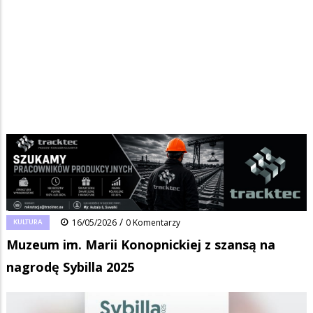
Strona główna
/
Wiadomości
/
Kultura
/
Ścieżka
Muzeum im. Marii Konopnickiej z szansą na nagrodę Sybilla 2025
nawigacyjna
Facebook
Pinterest
Tumblr
Reddit
Share
0
/
KULTURA
16/05/2026
0 Komentarzy
Muzeum im. Marii Konopnickiej z szansą na
nagrodę Sybilla 2025