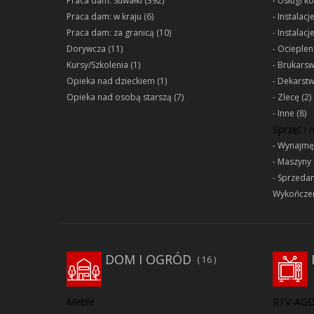
Praca dam: Suwałki
(392)
Usługi k
Praca dam: w kraju
(6)
Instalacj
Praca dam: za granicą
(10)
Instalacj
Dorywcza
(11)
Ociepleni
Kursy/Szkolenia
(1)
Brukars
Opieka nad dzieckiem
(1)
Dekarst
Opieka nad osobą starszą
(7)
Zlecę
(2)
Inne
(8)
Sprzęt i
Wynajmę
Maszyny 
Sprzeda
Wykończen
DOM I OGRÓD
16
Meble
RTV-AG