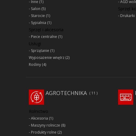
Inne
(1)
AGD woln
Sprzęt 
Salon
(5)
Starocie
(1)
Drukarki 
Sypialnia
(1)
Sprzęt i akcesoria
Piece centralne
(1)
Usługi
Sprzątanie
(1)
Wyposażenie wnętrz
(2)
Rośliny
(4)
AGROTECHNIKA
11
Rolnictwo
Akcesoria
(1)
Maszyny rolnicze
(8)
Produkty rolne
(2)