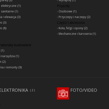
oparką
(3)
Wynajmę
(1)
Pojazdy
e elektryczne
(1)
e sanitarne
(1)
Osobowe
(1)
a i elewacja
(3)
Przyczepy i naczepy
(2)
Części i akcesoria
wo
(3)
wo
(8)
Koła, felgi i opony
(2)
Mechaniczne i karoseria
(1)
 materiały budowlane
(1)
i narzędzia
(1)
m
(2)
ia i remonty
(9)
ELEKTRONIKA
FOTO/VIDEO
2
D