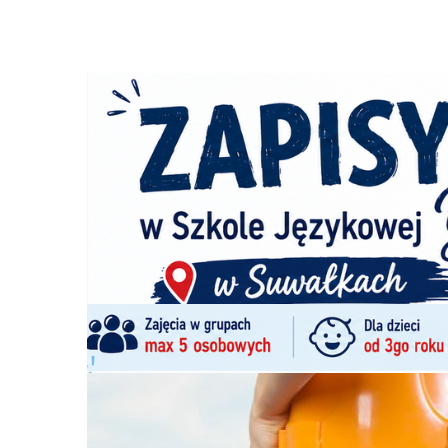
Strona główna
/
Ogłoszenia
/
Praca
/
Pracownika na bud
Ścieżka
nawigacyjna
Pracownika na budowę i brygadę budow