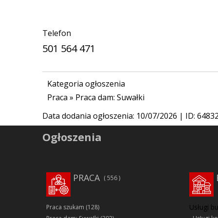
Telefon
501 564 471
Kategoria ogłoszenia
Praca
»
Praca dam: Suwałki
Data dodania ogłoszenia:
10/07/2026
| ID: 6483
Ogłoszenia
PRACA
556
Usługi b
Praca szukam
(128)