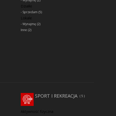
Wynajmę
(2)
Działki
Sprzedam
(5)
Lokale
Wynajmę
(2)
Inne
(2)
SPORT I REKREACJA
5
Aktywność fizyczna