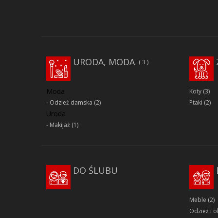
URODA, MODA
3
Moda
Koty
(3)
Odzież damska
(2)
Ptaki
(2)
Uroda
Makijaż
(1)
DO ŚLUBU
Meble
(2)
Odzież i 