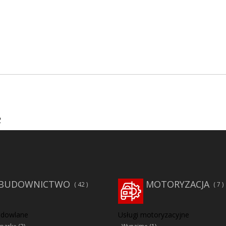
2
BUDOWNICTWO
MOTORYZACJA
42
7
udowlane
Usługi motoryzacyjne