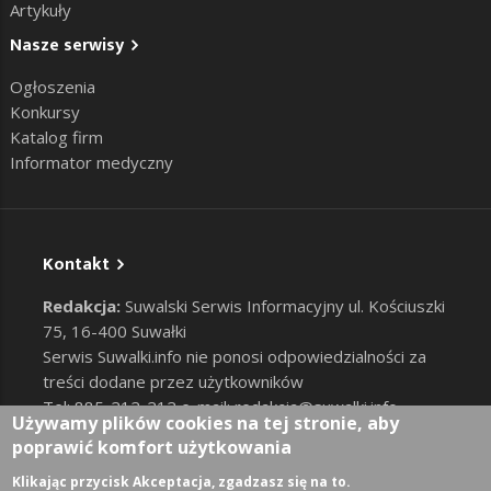
Artykuły
Nasze serwisy
Ogłoszenia
Konkursy
Katalog firm
Informator medyczny
Kontakt
Redakcja:
Suwalski Serwis Informacyjny ul. Kościuszki
75, 16-400 Suwałki
Serwis Suwalki.info nie ponosi odpowiedzialności za
treści dodane przez użytkowników
Tel: 885-212-212 e-mail:
redakcja@suwalki.info
,
Używamy plików cookies na tej stronie, aby
reklama@suwalki.info
poprawić komfort użytkowania
RODO
|
Cookies
Zaloguj
Klikając przycisk Akceptacja, zgadzasz się na to.