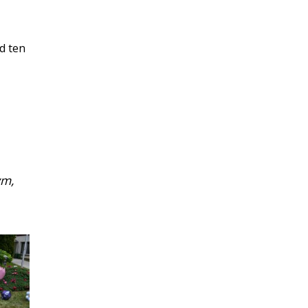
d ten
ym,