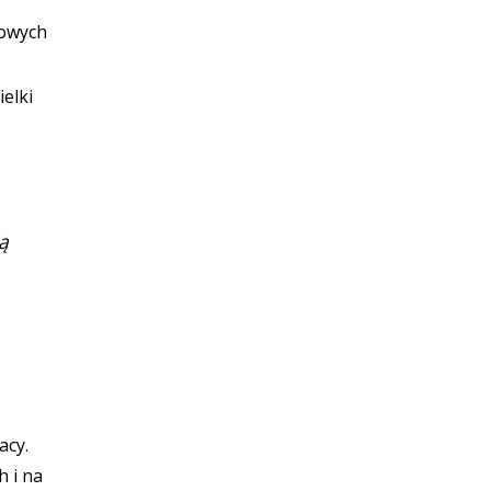
iowych
elki
ą
acy.
h i na