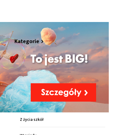
hare
Kategorie
Z życia miasta
Sport
Kultura
Wiadomości z regionu
Z życia szkół