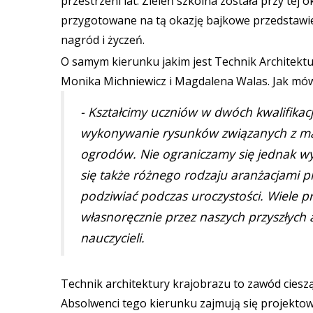
przestrzeni lat. Zieleń szkolna została przy tej
przygotowane na tą okazję bajkowe przedstawie
nagród i życzeń.
O samym kierunku jakim jest Technik Architekt
Monika Michniewicz i Magdalena Walas. Jak mówił
- Kształcimy uczniów w dwóch kwalifikac
wykonywanie rysunków związanych z mał
ogrodów. Nie ograniczamy się jednak w
się także różnego rodzaju aranżacjami pr
podziwiać podczas uroczystości. Wiele p
własnoręcznie przez naszych przyszłych 
nauczycieli.
Technik architektury krajobrazu to zawód ciesz
Absolwenci tego kierunku zajmują się projektow