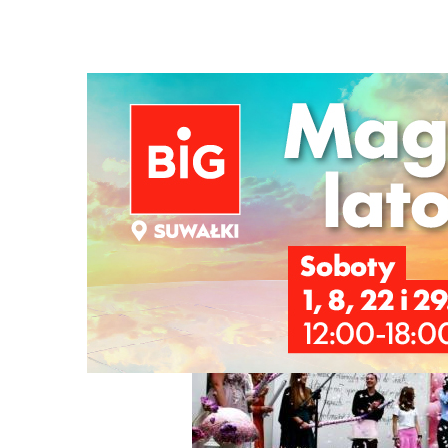
Strona główna
/
Wiadomości
/
Z życia szkół
/
20-lecie kie
Ścieżka
nawigacyjna
/
Z ŻYCIA SZKÓŁ
03/06/2026
1 Komentarzy
20-lecie kierunku Technik Architektury