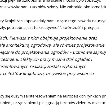
 okazji pięknie ozdobiona, a na scenie można było zobaczyć
nie w wykonaniu uczniów szkoły. Nie zabrakło okolicznośc
ury Krajobrazu opowiadały nam uczące tego zawodu nauczyci
y, potrzebna jest tu kreatywność, twórczość i precyzja.
jach. Pierwsza z nich obejmuje projektowanie oraz
ą architekturą ogrodową, ale również projektowanie
yłącznie do projektowania ogrodów – uczniowie zajmuj
zestrzeni. Efekty ich pracy można dziś oglądać i
rezentowanych realizacji zostało wykonanych
architektów krajobrazu, oczywiście przy wsparciu
ący się dużym zainteresowaniem na europejskich rynkach pr
aniem, urządzaniem i pielęgnacją terenów zieleni w miastac