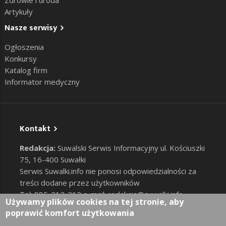
Zdrowie i uroda
Artykuły
Nasze serwisy
Ogłoszenia
Konkursy
Katalog firm
Informator medyczny
Kontakt
Redakcja:
Suwalski Serwis Informacyjny ul. Kościuszki
75, 16-400 Suwałki
Serwis Suwalki.info nie ponosi odpowiedzialności za
treści dodane przez użytkowników
Tel: 885-212-212 e-mail:
redakcja@suwalki.info
,
Używamy plików cookies na tej stronie, aby
reklama@suwalki.info
poprawić komfort użytkowania
RODO
|
Cookies