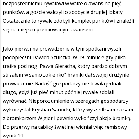
bezpośredniemu rywalowi w walce o awans na pięć
punktów, a goście walczyli o zdobycie drugiej lokaty.
Ostatecznie to rywale zdobyli komplet punktów i znaleźli
się na miejscu premiowanym awansem.
Jako pierwsi na prowadzenie w tym spotkani wyszli
podopieczni Dawida Szulczka. W 19. minucie gry piłka
trafiła pod nogi Pawła Gieracha, który bardzo dobrym
strzałem w samo „okienko” bramki dał swojej drużynie
prowadzenie. Radość gospodarzy nie trwała jednak
długo, gdyż już pięć minut później rywale zdołali
wyrównać. Nieporozumienie w szeregach gospodarzy
wykorzystał Krystian Sanocki, który wyszedł sam na sam
z bramkarzem Wigier i pewnie wykończył akcję bramką.
Do przerwy na tablicy świetlnej widniał więc remisowy
wynik 1:1.