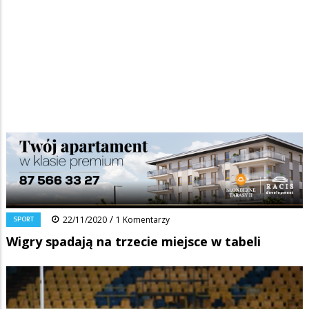
Strona główna
/
Wiadomości
/
Sport
/
Ścieżka
Wigry spadają na trzecie miejsce w tabeli
nawigacyjna
Facebook
Pinterest
Tumblr
Reddit
Share
0
/
SPORT
22/11/2020
1 Komentarzy
Wigry spadają na trzecie miejsce w tabeli