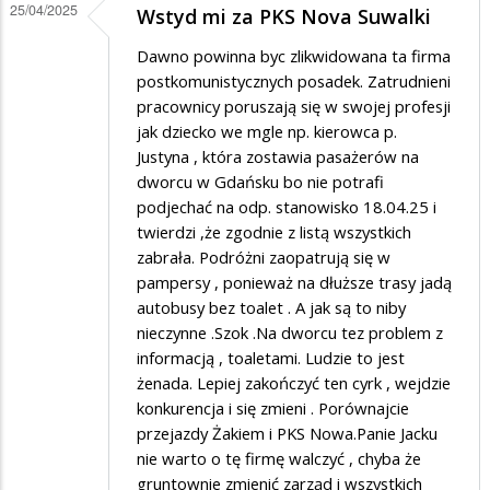
25/04/2025
Wstyd mi za PKS Nova Suwalki
Dawno powinna byc zlikwidowana ta firma
postkomunistycznych posadek. Zatrudnieni
pracownicy poruszają się w swojej profesji
jak dziecko we mgle np. kierowca p.
Justyna , która zostawia pasażerów na
dworcu w Gdańsku bo nie potrafi
podjechać na odp. stanowisko 18.04.25 i
twierdzi ,że zgodnie z listą wszystkich
zabrała. Podróżni zaopatrują się w
pampersy , ponieważ na dłuższe trasy jadą
autobusy bez toalet . A jak są to niby
nieczynne .Szok .Na dworcu tez problem z
informacją , toaletami. Ludzie to jest
żenada. Lepiej zakończyć ten cyrk , wejdzie
konkurencja i się zmieni . Porównajcie
przejazdy Żakiem i PKS Nowa.Panie Jacku
nie warto o tę firmę walczyć , chyba że
gruntownie zmienić zarząd i wszystkich