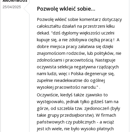
ANONYMOUS
w…
25/04/2025
Pozwolę wkleić sobie…
Pozwolę wkleić sobie komentarz dotyczący
całokształtu działań na przestrzeni kilku
dekad. "dziś dyplomy większości uczelni
kupuje się, a nie zdobywa ciężką pracą ! A
dobre miejsca pracy załatwia się dzięki
znajomościom rodziców, lub polityków, nie
zdolnościami i pracowitością. Następuje
oczywista selekcja negatywna rządzących
nami ludzi, więc i Polska degeneruje się,
zupełnie nieadekwatnie do ogólnej
wysokiej pracowitości narodu." .
Oczywiście, kiedyś także zjawisko to
występowało, jednak tylko gdzieś tam na
górze, od szczebla tzw. zjedonoczeń (były
takie grupy przedsiębiorstw). W firmach
państwowych czy publicznych - a wciąż
jest ich wiele, nie było wysoko płatnych