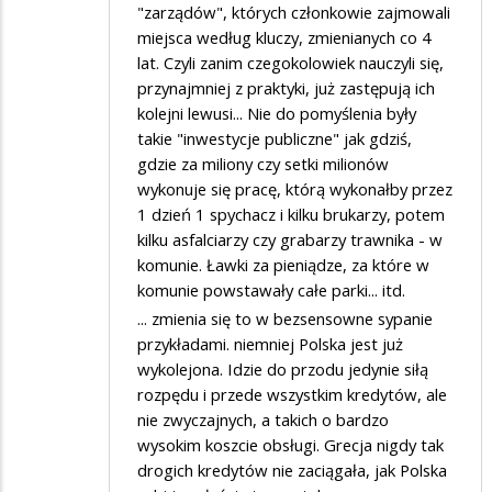
"zarządów", których członkowie zajmowali
miejsca według kluczy, zmienianych co 4
lat. Czyli zanim czegokolowiek nauczyli się,
przynajmniej z praktyki, już zastępują ich
kolejni lewusi... Nie do pomyślenia były
takie "inwestycje publiczne" jak gdziś,
gdzie za miliony czy setki milionów
wykonuje się pracę, którą wykonałby przez
1 dzień 1 spychacz i kilku brukarzy, potem
kilku asfalciarzy czy grabarzy trawnika - w
komunie. Ławki za pieniądze, za które w
komunie powstawały całe parki... itd.
... zmienia się to w bezsensowne sypanie
przykładami. niemniej Polska jest już
wykolejona. Idzie do przodu jedynie siłą
rozpędu i przede wszystkim kredytów, ale
nie zwyczajnych, a takich o bardzo
wysokim koszcie obsługi. Grecja nigdy tak
drogich kredytów nie zaciągała, jak Polska