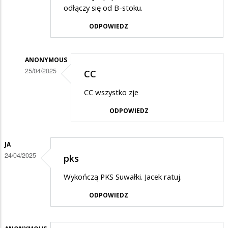
odłączy się od B-stoku.
ODPOWIEDZ
ANONYMOUS
25/04/2025
CC
Dodane
CC wszystko zje
przez
ODPOWIEDZ
mieszkaniec
w
odpowiedzi
JA
24/04/2025
pks
na
Proszę
Wykończą PKS Suwałki. Jacek ratuj.
nie
ODPOWIEDZ
krytykować
CC