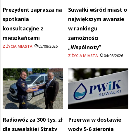
Prezydent zaprasza na
Suwałki wśród miast o
spotkania
największym awansie
konsultacyjne z
w rankingu
mieszkańcami
zamożności
Z ŻYCIA MIASTA
05/08/2026
„Wspólnoty”
Z ŻYCIA MIASTA
04/08/2026
Radiowóz za 300 tys. zł
Przerwa w dostawie
dla suwalskiej Straży
wody 5-6 sierpnia