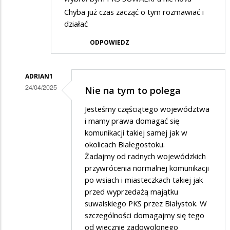
Chyba już czas zacząć o tym rozmawiać i
działać
ODPOWIEDZ
ADRIAN1
24/04/2025
Nie na tym to polega
Dodane
Jesteśmy częściątego województwa
przez
i mamy prawa domagać się
Kamil
komunikacji takiej samej jak w
okolicach Białegostoku.
w
Żadajmy od radnych wojewódzkich
odpowiedzi
przywrócenia normalnej komunikacji
na
po wsiach i miasteczkach takiej jak
PKS
przed wyprzedażą majątku
suwalskiego PKS przez Białystok. W
SUWAŁKI
szczególności domagajmy się tego
od wiecznie zadowolonego