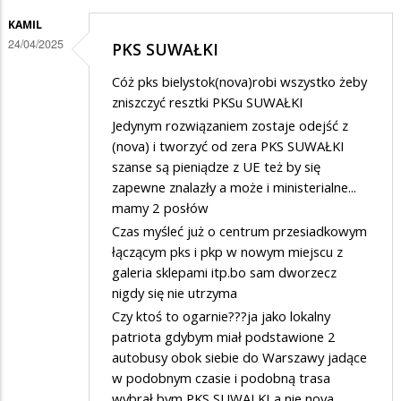
KAMIL
24/04/2025
PKS SUWAŁKI
Cóż pks bielystok(nova)robi wszystko żeby
zniszczyć resztki PKSu SUWAŁKI
Jedynym rozwiązaniem zostaje odejść z
(nova) i tworzyć od zera PKS SUWAŁKI
szanse są pieniądze z UE też by się
zapewne znalazły a może i ministerialne...
mamy 2 posłów
Czas myśleć już o centrum przesiadkowym
łączącym pks i pkp w nowym miejscu z
galeria sklepami itp.bo sam dworzecz
nigdy się nie utrzyma
Czy ktoś to ogarnie???ja jako lokalny
patriota gdybym miał podstawione 2
autobusy obok siebie do Warszawy jadące
w podobnym czasie i podobną trasa
wybrał bym PKS SUWALKI a nie nova