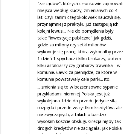
"zarządów", których członkowie zajmowali
miejsca według kluczy, zmienianych co 4
lat. Czyli zanim czegokolowiek nauczyli się,
przynajmniej z praktyki, już zastępują ich
kolejni lewusi... Nie do pomyślenia były
takie "inwestycje publiczne" jak gdziś,
gdzie za miliony czy setki milionów
wykonuje się pracę, którą wykonałby przez
1 dzień 1 spychacz i kilku brukarzy, potem
kilku asfalciarzy czy grabarzy trawnika - w
komunie. Ławki za pieniądze, za które w
komunie powstawały całe parki... itd.
... zmienia się to w bezsensowne sypanie
przykładami. niemniej Polska jest już
wykolejona. Idzie do przodu jedynie siłą
rozpędu i przede wszystkim kredytów, ale
nie zwyczajnych, a takich o bardzo
wysokim koszcie obsługi. Grecja nigdy tak
drogich kredytów nie zaciągała, jak Polska