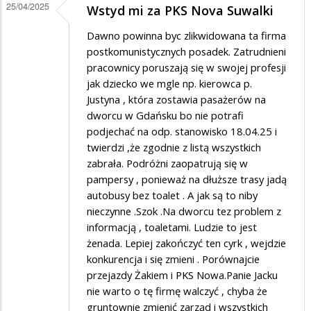
25/04/2025
Wstyd mi za PKS Nova Suwalki
Dawno powinna byc zlikwidowana ta firma
postkomunistycznych posadek. Zatrudnieni
pracownicy poruszają się w swojej profesji
jak dziecko we mgle np. kierowca p.
Justyna , która zostawia pasażerów na
dworcu w Gdańsku bo nie potrafi
podjechać na odp. stanowisko 18.04.25 i
twierdzi ,że zgodnie z listą wszystkich
zabrała. Podróżni zaopatrują się w
pampersy , ponieważ na dłuższe trasy jadą
autobusy bez toalet . A jak są to niby
nieczynne .Szok .Na dworcu tez problem z
informacją , toaletami. Ludzie to jest
żenada. Lepiej zakończyć ten cyrk , wejdzie
konkurencja i się zmieni . Porównajcie
przejazdy Żakiem i PKS Nowa.Panie Jacku
nie warto o tę firmę walczyć , chyba że
gruntownie zmienić zarząd i wszystkich