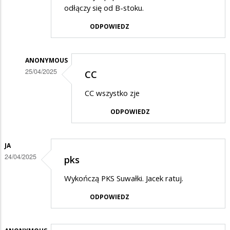
odłączy się od B-stoku.
ODPOWIEDZ
ANONYMOUS
25/04/2025
CC
Dodane
CC wszystko zje
przez
ODPOWIEDZ
mieszkaniec
w
odpowiedzi
JA
24/04/2025
pks
na
Proszę
Wykończą PKS Suwałki. Jacek ratuj.
nie
ODPOWIEDZ
krytykować
CC