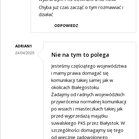
Chyba już czas zacząć o tym rozmawiać i
działać
ODPOWIEDZ
ADRIAN1
24/04/2025
Nie na tym to polega
Dodane
Jesteśmy częściątego województwa
przez
i mamy prawa domagać się
Kamil
komunikacji takiej samej jak w
okolicach Białegostoku.
w
Żadajmy od radnych wojewódzkich
odpowiedzi
przywrócenia normalnej komunikacji
na
po wsiach i miasteczkach takiej jak
PKS
przed wyprzedażą majątku
suwalskiego PKS przez Białystok. W
SUWAŁKI
szczególności domagajmy się tego
od wiecznie zadowolonego