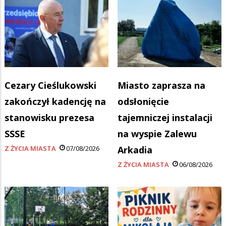
Cezary Cieślukowski
Miasto zaprasza na
zakończył kadencję na
odsłonięcie
stanowisku prezesa
tajemniczej instalacji
SSSE
na wyspie Zalewu
Z ŻYCIA MIASTA
07/08/2026
Arkadia
Z ŻYCIA MIASTA
06/08/2026