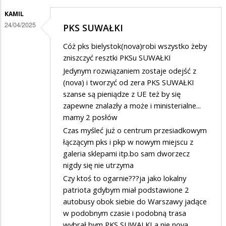
KAMIL
24/04/2025
PKS SUWAŁKI
Cóż pks bielystok(nova)robi wszystko żeby
zniszczyć resztki PKSu SUWAŁKI
Jedynym rozwiązaniem zostaje odejść z
(nova) i tworzyć od zera PKS SUWAŁKI
szanse są pieniądze z UE też by się
zapewne znalazły a może i ministerialne...
mamy 2 posłów
Czas myśleć już o centrum przesiadkowym
łączącym pks i pkp w nowym miejscu z
galeria sklepami itp.bo sam dworzecz
nigdy się nie utrzyma
Czy ktoś to ogarnie???ja jako lokalny
patriota gdybym miał podstawione 2
autobusy obok siebie do Warszawy jadące
w podobnym czasie i podobną trasa
wybrał bym PKS SUWALKI a nie nova