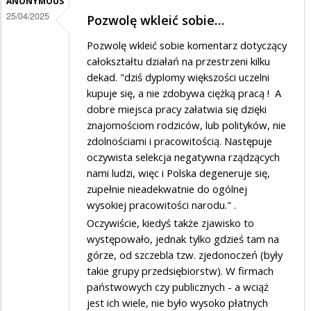
ANONYMOUS
w…
25/04/2025
Pozwolę wkleić sobie…
Pozwolę wkleić sobie komentarz dotyczący
całokształtu działań na przestrzeni kilku
dekad. "dziś dyplomy większości uczelni
kupuje się, a nie zdobywa ciężką pracą ! A
dobre miejsca pracy załatwia się dzięki
znajomościom rodziców, lub polityków, nie
zdolnościami i pracowitością. Następuje
oczywista selekcja negatywna rządzących
nami ludzi, więc i Polska degeneruje się,
zupełnie nieadekwatnie do ogólnej
wysokiej pracowitości narodu." .
Oczywiście, kiedyś także zjawisko to
występowało, jednak tylko gdzieś tam na
górze, od szczebla tzw. zjedonoczeń (były
takie grupy przedsiębiorstw). W firmach
państwowych czy publicznych - a wciąż
jest ich wiele, nie było wysoko płatnych