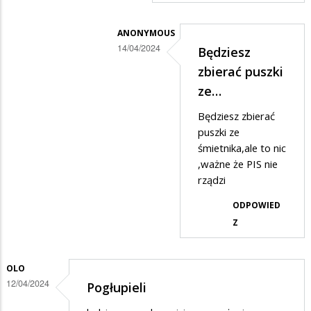
ANONYMOUS
14/04/2024
Będziesz
Dodane
zbierać puszki
przez
ze…
Suwalczanin
Będziesz zbierać
w
puszki ze
odpowiedzi
śmietnika,ale to nic
,ważne że PIS nie
na
rządzi
...
ODPOWIED
Z
OLO
12/04/2024
Pogłupieli