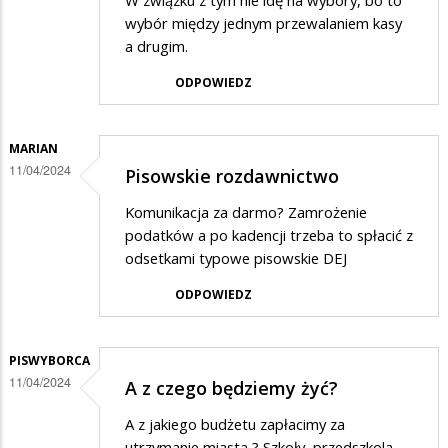
W związku z tym nie idę na wybory, bo to
wybór między jednym przewalaniem kasy
a drugim.
ODPOWIEDZ
MARIAN
11/04/2024
Pisowskie rozdawnictwo
Komunikacja za darmo? Zamrożenie
podatków a po kadencji trzeba to spłacić z
odsetkami typowe pisowskie DEJ
ODPOWIEDZ
PISWYBORCA
11/04/2024
A z czego będziemy żyć?
A z jakiego budżetu zapłacimy za
utrzymanie miasta ? Szkoły, przedszkola ,