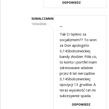
już
ODPOWIEDZ
rozumiem.....
SUWALCZANIN
13/04/2024
...
Dodane
Tak Ci tęskno za
przez
socjalizmem?? To won
Anonymous
za Don apologeto
3,14Sbolszewickiej
w
bandy złodziei. Póki co,
odpowiedzi
to konto i portfel mam
na
zdrenowane właśnie
Zobaczysz
przez 8 lat nierządów
3,14Sbolszewickiej
i
opozycji 13 grudnia. A
poczujesz
teraz wysokość rat mi
jak…
sukcesywnie spada.
ODPOWIEDZ