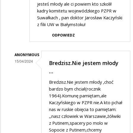
jesteś młody ale ci powiem kto szkolił
kadry komitetu wojewódzkiego PZPR w
Suwałkach , pan doktor Jarosław Kaczyński
z filii UW w Białymstoku!
ODPOWIEDZ
ANONYMOUS
15/04/2024
Bredzisz.Nie jestem młody
Dodane
…
przez
Bredzisz.Nie jestem młody ,choć
Jaś
bardzo bym chciał(rocznik
Wędrowniczek
1964).Komunę pamiętam,ale
Kaczyńskiego w PZPR nie.A kto pchał
w
nas w ruskie obięcia to pamiętam:
odpowiedzi
,,nasz człowiek w Warszawie,żółwiki
na
z Putinem,spacery po molo w
Wolę
Sopocie z Putinem,chcemy