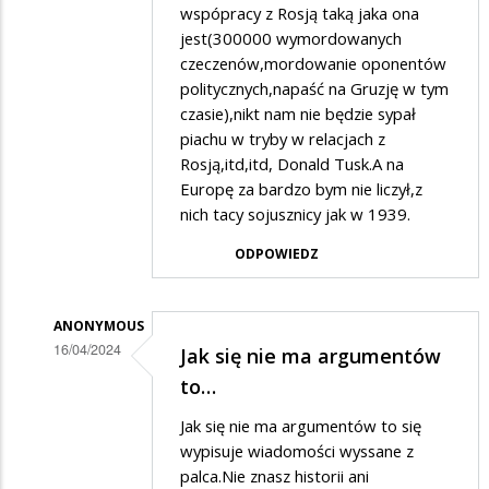
wspópracy z Rosją taką jaka ona
zbierać
jest(300000 wymordowanych
puszki…
czeczenów,mordowanie oponentów
politycznych,napaść na Gruzję w tym
czasie),nikt nam nie będzie sypał
piachu w tryby w relacjach z
Rosją,itd,itd, Donald Tusk.A na
Europę za bardzo bym nie liczył,z
nich tacy sojusznicy jak w 1939.
ODPOWIEDZ
ANONYMOUS
16/04/2024
Jak się nie ma argumentów
Dodane
to…
przez
Jak się nie ma argumentów to się
Jaś
wypisuje wiadomości wyssane z
Wędrowniczek
palca.Nie znasz historii ani