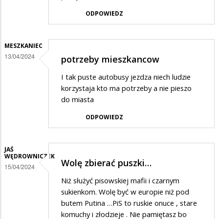
ODPOWIEDZ
MESZKANIEC
13/04/2024
potrzeby mieszkancow
I tak puste autobusy jezdza niech ludzie
korzystaja kto ma potrzeby a nie pieszo
do miasta
ODPOWIEDZ
JAŚ
WĘDROWNICZEK
Wolę zbierać puszki…
15/04/2024
Niż służyć pisowskiej mafii i czarnym
sukienkom. Wolę być w europie niż pod
butem Putina …PiS to ruskie onuce , stare
komuchy i złodzieje . Nie pamiętasz bo