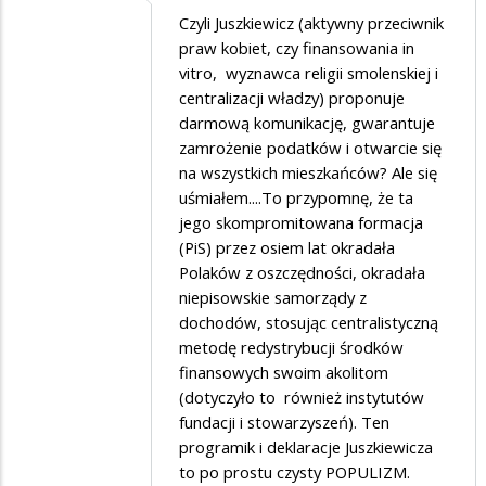
Dodane
Czyli Juszkiewicz (aktywny przeciwnik
praw kobiet, czy finansowania in
przez
vitro, wyznawca religii smolenskiej i
Kniazini
centralizacji władzy) proponuje
w
darmową komunikację, gwarantuje
zamrożenie podatków i otwarcie się
odpowiedzi
na wszystkich mieszkańców? Ale się
na
uśmiałem....To przypomnę, że ta
omg
jego skompromitowana formacja
(PiS) przez osiem lat okradała
Polaków z oszczędności, okradała
niepisowskie samorządy z
dochodów, stosując centralistyczną
metodę redystrybucji środków
finansowych swoim akolitom
(dotyczyło to również instytutów
fundacji i stowarzyszeń). Ten
programik i deklaracje Juszkiewicza
to po prostu czysty POPULIZM.