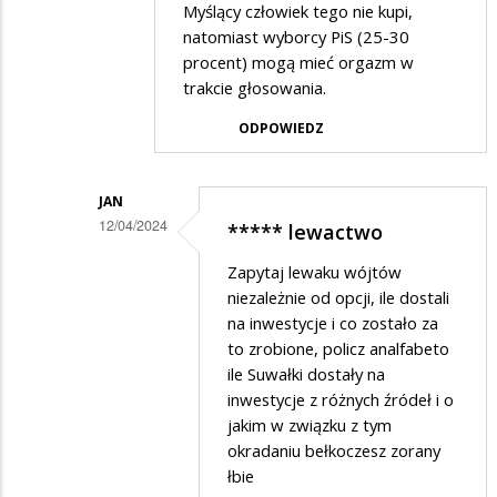
Myślący człowiek tego nie kupi,
natomiast wyborcy PiS (25-30
procent) mogą mieć orgazm w
trakcie głosowania.
ODPOWIEDZ
JAN
12/04/2024
***** lewactwo
Dodane
Zapytaj lewaku wójtów
przez
niezależnie od opcji, ile dostali
Ciekawski
na inwestycje i co zostało za
to zrobione, policz analfabeto
lewak
ile Suwałki dostały na
2
inwestycje z różnych źródeł i o
w
jakim w związku z tym
odpowiedzi
okradaniu bełkoczesz zorany
łbie
na