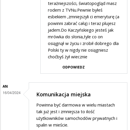
terażniejszości, światopogląd masz
w
rodem z TVNu.Pewnie byłeś
odpowiedzi
esbekiem ,zmniejszyli ci emeryturę (a
na
powinni zabrać całą) i teraz plujesz
Wolę
jadem.Do Kaczyńskiego jesteś jak
mrówka do słonia,tyle co on
zbierać
osiągnął w życiu i zrobił dobrego dla
puszki…
Polski ty w nigdy nie osiągniesz
choćbyś żył wiecznie
ODPOWIEDZ
AN
16/04/2024
Komunikacja miejska
Powinna być darmowa w wielu miastach
tak już jest i zmniejsza to ilość
użytkowników samochodów prywatnych i
spalin w mieście.