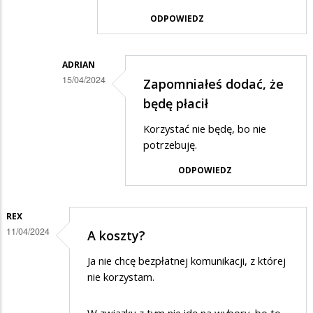
ODPOWIEDZ
ADRIAN
15/04/2024
Zapomniałeś dodać, że
Dodane
będę płacił
przez
Korzystać nie będę, bo nie
Anonymous
potrzebuję.
w
ODPOWIEDZ
odpowiedzi
na
REX
Ty
11/04/2024
A koszty?
również
Ja nie chcę bezpłatnej komunikacji, z której
będziesz
nie korzystam.
mógł…