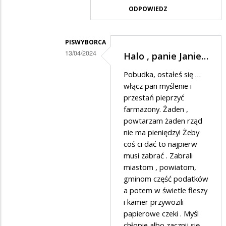
A
ODPOWIEDZ
już
rozumiem.....
PISWYBORCA
13/04/2024
Halo , panie Janie…
Dodane
Pobudka, ostałeś się …
przez
włącz pan myślenie i
Jan
przestań pieprzyć
farmazony. Żaden ,
w
powtarzam żaden rząd
odpowiedzi
nie ma pieniędzy! Żeby
na
coś ci dać to najpierw
*****
musi zabrać . Zabrali
miastom , powiatom,
lewactwo
gminom część podatków
a potem w świetle fleszy
i kamer przywozili
papierowe czeki . Myśl
chłopie albo zacznij się