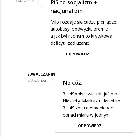
11/04/2024
PiS to socjalizm +
Dodane
nacjonalizm
przez
Milo rozdaje się cudze pieniądze:
Łukasz
autobusy, podwyżki, premie
w
a jak był radnym to krytykował
deficyt i zadłużanie.
odpowiedzi
na
ODPOWIEDZ
Bezpłatna
komunikacja
SUWALCZANIN
13/04/2024
No cóż...
Dodane
3,14Sbolszewia tak już ma.
przez
Niestety. Marksizm, leninizm
Adrian
3,14Sizm, rozdawnictwo
ponad miarę w jednym.
w
odpowiedzi
ODPOWIEDZ
na