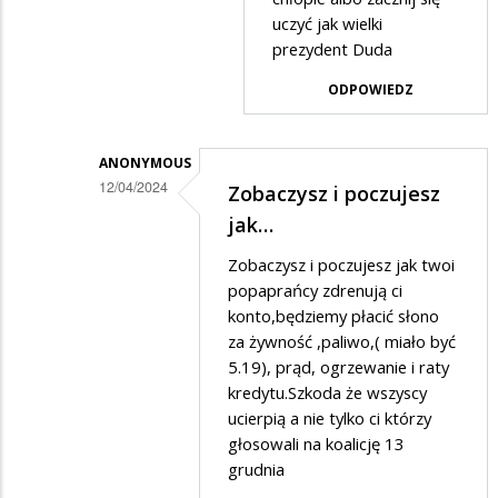
uczyć jak wielki
prezydent Duda
ODPOWIEDZ
ANONYMOUS
12/04/2024
Zobaczysz i poczujesz
Dodane
jak…
przez
Zobaczysz i poczujesz jak twoi
Ciekawski
popaprańcy zdrenują ci
lewak
konto,będziemy płacić słono
za żywność ,paliwo,( miało być
2
5.19), prąd, ogrzewanie i raty
w
kredytu.Szkoda że wszyscy
odpowiedzi
ucierpią a nie tylko ci którzy
na
głosowali na koalicję 13
grudnia
A