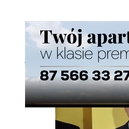
Strona główna
/
Wiadomości
/
Z życia miasta
/
Jacek Jusz
Ścieżka
nawigacyjna
/
Z ŻYCIA MIASTA
10/02/2024
30 Komentarzy
Jacek Juszkiewicz kandydatem PiS na p