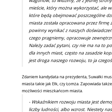
wagonów, to widzimy, że z jednej stro
mieście, który można wykorzystać, ale 
które będą obejmować poszczególne dzied
miasta została opracowana przez firmę 
powinny wynikać z naszych doświadczeń,
czego pragniemy, opracowuje zewnętrzna
Należy zadać pytani, czy nie ma na to po
dla innych miast, często na zasadzie kopi
jest droga naszego rozwoju, to ja czego
Zdaniem kandydata na prezydenta, Suwałki muszą
miasta takie jak Ełk, czy Łomża. Zapowiada takż
możliwości mieszkańcom miasta.
- Wskaźnikiem rozwoju miasta jest demogr
liczby ludności, albo wzrost. Niestety na