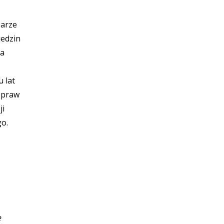
zarze
iedzin
da
 lat
Spraw
ji
o.
e