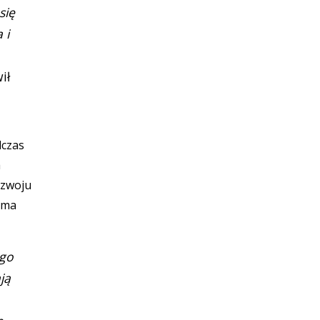
się
 i
ił
dczas
a
ozwoju
sama
ego
ją