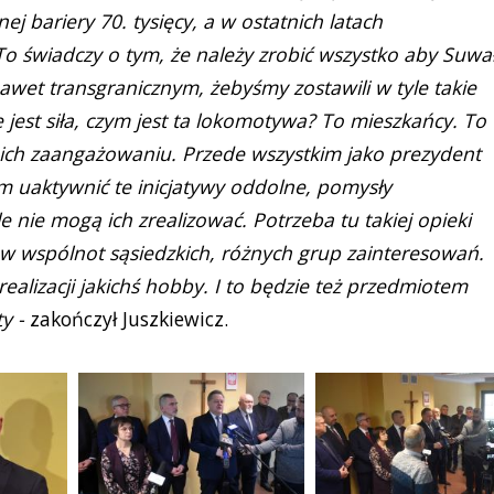
j bariery 70. tysięcy, a w ostatnich latach
 świadczy o tym, że należy zrobić wszystko aby Suwał
awet transgranicznym, żebyśmy zostawili w tyle takie
e jest siła, czym jest ta lokomotywa? To mieszkańcy. To
, ich zaangażowaniu. Przede wszystkim jako prezydent
 uaktywnić te inicjatywy oddolne, pomysły
e nie mogą ich zrealizować. Potrzeba tu takiej opieki
ów wspólnot sąsiedzkich, różnych grup zainteresowań.
ealizacji jakichś hobby. I to będzie też przedmiotem
y -
zakończył Juszkiewicz.