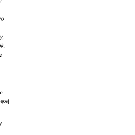
m
go
y,
k.
e
o
?
le
ęcej
ę