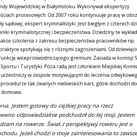
endy Wojewódzkiej w Białymstoku. Wykonywał ekspertyzy
nościach procesowych. Od 2007 roku kontynuuje pracę w obs
sądowy, ekspert kryminalistyki. Jest biegłym z czterech dz
iki kryminalistycznej i bezpieczeństwa. Dziedziny te wykła
także szkolenia z zakresu bezpieczeństwa pracowników np.
praktyce spotykają się z różnymi zagrożeniami. Od dziewięciu
i funkcję wiceprzewodniczącego gremium. Zasiada w komisji 
 Sportu i Turystyki. Poza radą jest członkiem Miejskiej Komis
uczestniczy w zespole motywującym do leczenia odwykoweg
 procedurze tak zwanych niebieskich kart, gdzie dochodzi do
c domowa.
ia. Jestem gotowy do ciężkiej pracy na rzecz
wno odpowiedzialnie podchodził do tej misji. Jestem
ędzam na rowerze. Świat z perspektywy roweru jest o
mochodu. Jeżeli chodzi o moje zainteresowania to zawsz