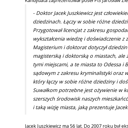
Kandydata zaprezentował poseł PiS Jarosław Ziel
- Doktor Jacek Juszkiewicz jest człowi
dziedzinach. Łączy w sobie różne dziedzi
Przygotował licencjat z zakresu gospod
wykształcenia wiedzę i doświadczenie z
Magisterium i doktorat dotyczył dziedzin
magisterską i doktorską o miastach, ale zw
tymi miejscami, a te miasta to Odessa i 
sądowym z zakresu kryminalistyki oraz 
który łączy w sobie różne dziedziny i d
Suwałkom potrzebne jest ożywienie w ko
szerszych środowisk naszych mieszkańcó
i taką wizję miasta, jaką prezentuje Jacek
Jacek Juszkiewicz ma 56 lat. Do 2007 roku był e