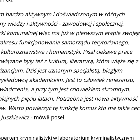
iński.
ekiem bardzo aktywnym i doświadczonym w różnych
ny wiedzy i aktywności - zawodowej i społecznej.
arki komunalnej więc ma już w pierwszym etapie swoje
 zakresu funkcjonowania samorządu terytorialnego.
 kulturoznawstwa i humanistyki. Pisał ciekawe prace
iązane były też z kulturą, literaturą, która wiąże się z
Bizancjum. Dziś jest uznanym specjalistą, biegłym
wykładowcą akademickim. Jest to człowiek renesansu,
oświadczenia, a przy tym jest człowiekiem skromnym.
lejnych pięciu latach. Potrzebna jest nowa aktywność
w. Warto powierzyć tę funkcję komuś kto ma takie cec
 Juszkiewicz -
mówił poseł.
kspertem kryminalistyki w laboratorium kryminalistycznym