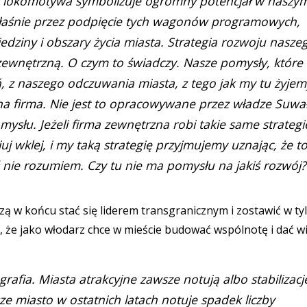
ny lokomotywa symbolizuje ogromny potencjał w naszy
właśnie przez podpięcie tych wagonów programowych,
ziny i obszary życia miasta. Strategia rozwoju nasze
zewnętrzną. O czym to świadczy. Nasze pomysły, które
 z naszego odczuwania miasta, z tego jak my tu żyjem
 firma. Nie jest to opracowywane przez władze Suwał
mysłu. Jeżeli firma zewnętrzna robi takie same strategi
uj wklej, i my taką strategię przyjmujemy uznając, że t
ś nie rozumiem. Czy tu nie ma pomysłu na jakiś rozwój
 w końcu stać się liderem transgranicznym i zostawić w ty
e, że jako włodarz chce w mieście budować wspólnotę i dać wi
afia. Miasta atrakcyjne zawsze notują albo stabilizacj
sze miasto w ostatnich latach notuje spadek liczby