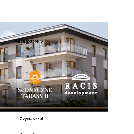
hare
Kategorie
Z życia miasta
Sport
Kultura
Wiadomości z regionu
Z życia szkół