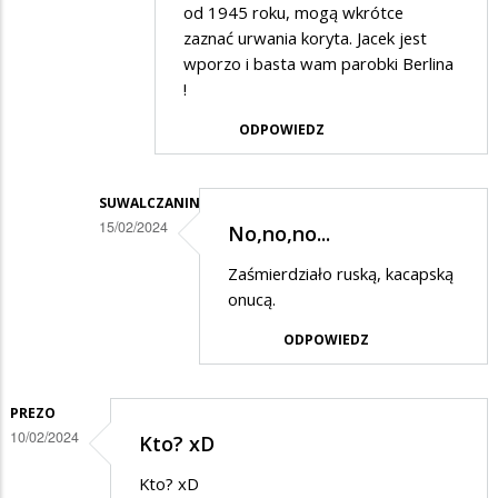
od 1945 roku, mogą wkrótce
w
zaznać urwania koryta. Jacek jest
odpowiedzi
wporzo i basta wam parobki Berlina
na
!
Niech
ODPOWIEDZ
kandyduje
SUWALCZANIN
15/02/2024
No,no,no...
Dodane
Zaśmierdziało ruską, kacapską
przez
onucą.
marekkk
ODPOWIEDZ
w
odpowiedzi
PREZO
na
10/02/2024
Kto? xD
memory
Kto? xD