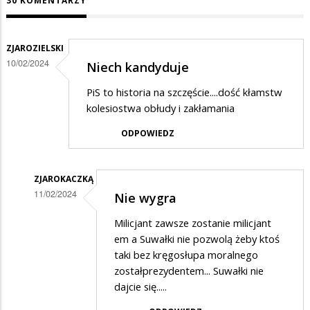
30 KOMENTARZY
ZJAROZIELSKI
10/02/2024
Niech kandyduje
PiS to historia na szczęście....dość kłamstw
kolesiostwa obłudy i zakłamania
ODPOWIEDZ
ZJAROKACZKĄ
11/02/2024
Nie wygra
Dodane
Milicjant zawsze zostanie milicjant
przez
em a Suwałki nie pozwolą żeby ktoś
ZJAROZIELSKI
taki bez kręgosłupa moralnego
zostałprezydentem... Suwałki nie
w
dajcie się.....
odpowiedzi