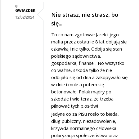
8
GWIAZDEK
Nie strasz, nie strasz, bo
12/02/2024
się...
Dodane
To co nam zgotował Jarek i jego
przez
mafia przez ostatnie 8 lat obijają się
Felek
czkawką i nie tylko. Odbija się stan
w
polskiego sądownictwa,
odpowiedzi
gospodarka, finanse... No wszystko
co ważne, szkoda tylko że nie
na
odbijało się od dna a zakopywało się
Życzę
w dnie i mule a potem się
wszystkiego…
betonowało. Polak mądry po
szkodzie i wie teraz, że trzeba
pilnować tych p.osłów!
Jedyne co za PiSu rosło to bieda,
dług publiczny, niezadowolenie,
krzywda normalnego człowieka
polaryzacja społeczeństwa oraz