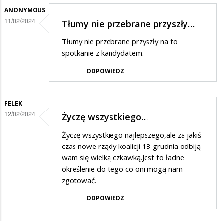
odpowiedzi
ANONYMOUS
11/02/2024
Tłumy nie przebrane przyszły…
na
Krzyż
Tłumy nie przebrane przyszły na to
dwa
spotkanie z kandydatem.
razy
ODPOWIEDZ
większy
od
FELEK
godła
12/02/2024
Życzę wszystkiego…
Życzę wszystkiego najlepszego,ale za jakiś
czas nowe rządy koalicji 13 grudnia odbiją
wam się wielką czkawką.Jest to ładne
określenie do tego co oni mogą nam
zgotować.
ODPOWIEDZ