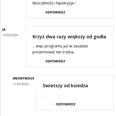
Bezczelność i hipokryzja !
ODPOWIEDZ
JA
10/02/2024
Krzyż dwa razy większy od godła
... więc programu już w zasadzie
prezentować nie trzeba.
ODPOWIEDZ
ANONYMOUS
11/02/2024
Swietszy od ksiedza
Dodane
.
przez
ODPOWIEDZ
Ja
w