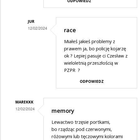
ODPOWIEDZ
na
Niech
kandyduje
JUR
12/02/2024
race
Dodane
Miałeś jakieś problemy z
przez
prawem ja, bo policję kojarzę
Zjarokaczką
ok ? Lepiej pasuje ci Czesław z
wieloletnią przeszłością w
w
PZPR ?
odpowiedzi
ODPOWIEDZ
na
Nie
wygra
MAREKKK
12/02/2024
memory
Dodane
Lewactwo trzęsie portkami,
przez
bo rządząc pod czerwonymi,
ZJAROZIELSKI
różowymi lub tęczowymi kolorami