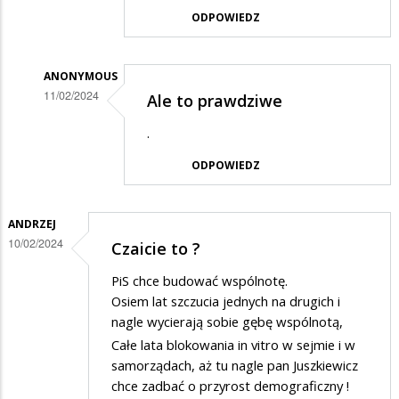
ODPOWIEDZ
na
Wybór
?
ANONYMOUS
11/02/2024
Ale to prawdziwe
Dodane
.
przez
ODPOWIEDZ
popolupo
w
odpowiedzi
ANDRZEJ
10/02/2024
Czaicie to ?
na
Wybór
PiS chce budować wspólnotę.
?
Osiem lat szczucia jednych na drugich i
nagle wycierają sobie gębę wspólnotą,
Całe lata blokowania in vitro w sejmie i w
samorządach, aż tu nagle pan Juszkiewicz
chce zadbać o przyrost demograficzny !