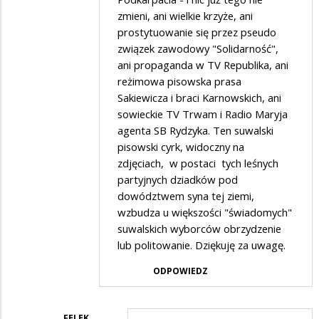
zmieni, ani wielkie krzyże, ani
prostytuowanie się przez pseudo
związek zawodowy "Solidarność",
ani propaganda w TV Republika, ani
reżimowa pisowska prasa
Sakiewicza i braci Karnowskich, ani
sowieckie TV Trwam i Radio Maryja
agenta SB Rydzyka. Ten suwalski
pisowski cyrk, widoczny na
zdjęciach, w postaci tych leśnych
partyjnych dziadków pod
dowództwem syna tej ziemi,
wzbudza u większości "świadomych"
suwalskich wyborców obrzydzenie
lub politowanie. Dziękuję za uwagę.
ODPOWIEDZ
FELEK