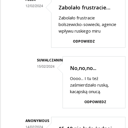
12/02/2024
Zabolało frustracie…
Dodane
Zabolało frustracie
przez
bolszewicko-sowiecki, agencie
Ciekawski
wpływu ruskiego miru
lewak
ODPOWIEDZ
2
w
SUWALCZANIN
odpowiedzi
15/02/2024
No,no,no...
na
Dodane
Oooo... I tu też
Prostuję.....
przez
zaśmierdziało ruską,
Felek
kacapską onucą.
w
ODPOWIEDZ
odpowiedzi
na
ANONYMOUS
Zabolało
14/02/2024