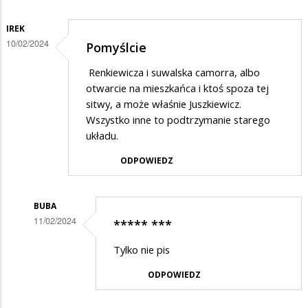
IREK
10/02/2024
Pomyślcie
Renkiewicza i suwalska camorra, albo
otwarcie na mieszkańca i ktoś spoza tej
sitwy, a może właśnie Juszkiewicz.
Wszystko inne to podtrzymanie starego
układu.
ODPOWIEDZ
BUBA
11/02/2024
***** ***
Dodane
Tylko nie pis
przez
ODPOWIEDZ
Irek
w