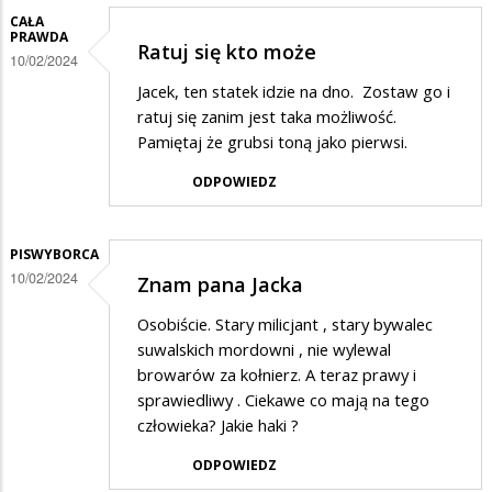
CAŁA
PRAWDA
Ratuj się kto może
10/02/2024
Jacek, ten statek idzie na dno. Zostaw go i
ratuj się zanim jest taka możliwość.
Pamiętaj że grubsi toną jako pierwsi.
ODPOWIEDZ
PISWYBORCA
10/02/2024
Znam pana Jacka
Osobiście. Stary milicjant , stary bywalec
suwalskich mordowni , nie wylewal
browarów za kołnierz. A teraz prawy i
sprawiedliwy . Ciekawe co mają na tego
człowieka? Jakie haki ?
ODPOWIEDZ