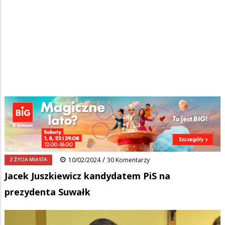
Strona główna
/
Wiadomości
/
Z życia miasta
/
Ścieżka
Jacek Juszkiewicz kandydatem PiS na prezydenta Suwałk
nawigacyjna
Facebook
Pinterest
Tumblr
Reddit
Share
0
/
Z ŻYCIA MIASTA
10/02/2024
30 Komentarzy
Jacek Juszkiewicz kandydatem PiS na
prezydenta Suwałk