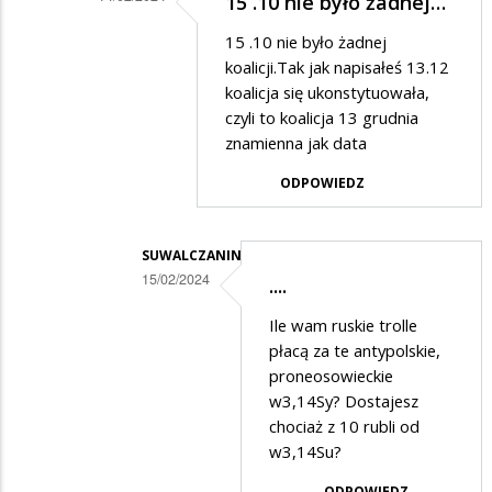
15 .10 nie było żadnej…
frustracie…
Dodane
15 .10 nie było żadnej
przez
koalicji.Tak jak napisałeś 13.12
Ciekawski
koalicja się ukonstytuowała,
czyli to koalicja 13 grudnia
lewak
znamienna jak data
2
ODPOWIEDZ
w
odpowiedzi
na
SUWALCZANIN
15/02/2024
Prostuję.....
....
Dodane
Ile wam ruskie trolle
przez
płacą za te antypolskie,
Anonymous
proneosowieckie
w3,14Sy? Dostajesz
w
chociaż z 10 rubli od
odpowiedzi
w3,14Su?
na
ODPOWIEDZ