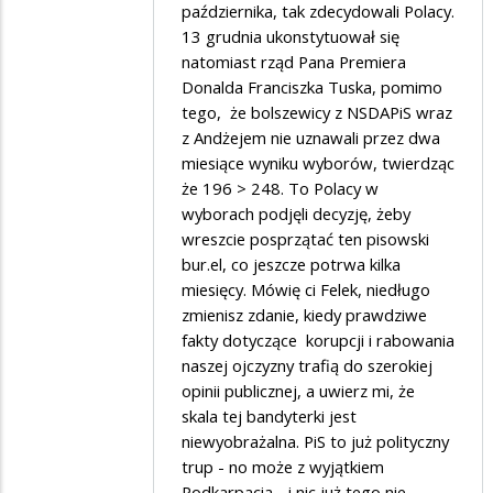
nie
w
października, tak zdecydowali Polacy.
strasz,
13 grudnia ukonstytuował się
odpowiedzi
natomiast rząd Pana Premiera
bo
na
Donalda Franciszka Tuska, pomimo
się...
Życzę
tego, że bolszewicy z NSDAPiS wraz
wszystkiego…
z Andżejem nie uznawali przez dwa
miesiące wyniku wyborów, twierdząc
że 196 > 248. To Polacy w
wyborach podjęli decyzję, żeby
wreszcie posprzątać ten pisowski
bur.el, co jeszcze potrwa kilka
miesięcy. Mówię ci Felek, niedługo
zmienisz zdanie, kiedy prawdziwe
fakty dotyczące korupcji i rabowania
naszej ojczyzny trafią do szerokiej
opinii publicznej, a uwierz mi, że
skala tej bandyterki jest
niewyobrażalna. PiS to już polityczny
trup - no może z wyjątkiem
Podkarpacia - i nic już tego nie