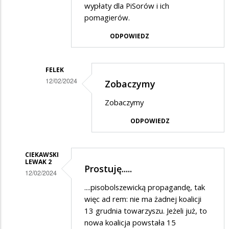
wypłaty dla PiSorów i ich
pomagierów.
ODPOWIEDZ
FELEK
12/02/2024
Zobaczymy
Dodane
Zobaczymy
przez
ODPOWIEDZ
8
gwiazdek
w
CIEKAWSKI
LEWAK 2
Prostuję.....
odpowiedzi
12/02/2024
na
Dodane
....pisobolszewicką propagandę, tak
Nie
więc ad rem: nie ma żadnej koalicji
przez
13 grudnia towarzyszu. Jeżeli już, to
strasz,
Felek
nowa koalicja powstała 15