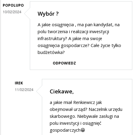
odpowiedzi
POPOLUPO
10/02/2024
Wybór ?
na
Pomyślcie
A jakie osiągnięcia , ma pan kandydat, na
polu tworzenia i realizacji inwestycji
infrastruktury? A jakie ma swoje
osiągnięcia gospodarcze? Całe życie tylko
budżetówka?
ODPOWIEDZ
IREK
11/02/2024
Ciekawe,
Dodane
a jakie miał Renkiewicz jak
przez
obejmował urząd? Naczelnik urzędu
popolupo
skarbowego. Niebywale zasługi na
polu inwestycji i osiągnięć
w
gospodarczych😁
odpowiedzi