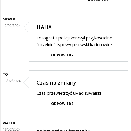
15
.10
nie
SUWER
12/02/2024
HAHA
było
żadnej…
Fotograf z policji,konczyl przykoscielne
"uczelnie" typowy pisowski karierowicz.
ODPOWIEDZ
TO
13/02/2024
Czas na zmiany
Czas przewietrzyć układ suwalski
ODPOWIEDZ
WACEK
16/02/2024