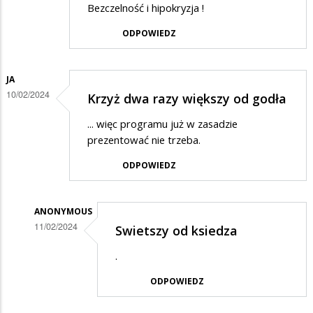
Bezczelność i hipokryzja !
ODPOWIEDZ
JA
10/02/2024
Krzyż dwa razy większy od godła
... więc programu już w zasadzie
prezentować nie trzeba.
ODPOWIEDZ
ANONYMOUS
11/02/2024
Swietszy od ksiedza
Dodane
.
przez
ODPOWIEDZ
Ja
w