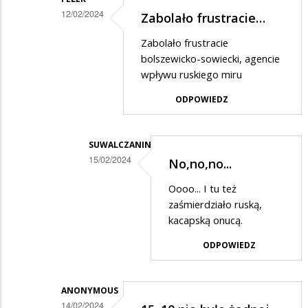
12/02/2024
Zabolało frustracie…
Dodane
Zabolało frustracie
przez
bolszewicko-sowiecki, agencie
Ciekawski
wpływu ruskiego miru
lewak
ODPOWIEDZ
2
w
SUWALCZANIN
odpowiedzi
15/02/2024
No,no,no...
na
Dodane
Oooo... I tu też
Prostuję.....
przez
zaśmierdziało ruską,
Felek
kacapską onucą.
w
ODPOWIEDZ
odpowiedzi
na
ANONYMOUS
Zabolało
14/02/2024