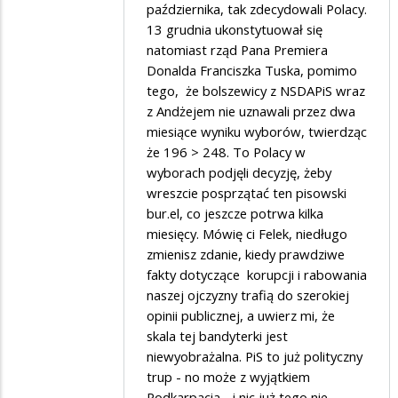
nie
w
października, tak zdecydowali Polacy.
strasz,
13 grudnia ukonstytuował się
odpowiedzi
natomiast rząd Pana Premiera
bo
na
Donalda Franciszka Tuska, pomimo
się...
Życzę
tego, że bolszewicy z NSDAPiS wraz
wszystkiego…
z Andżejem nie uznawali przez dwa
miesiące wyniku wyborów, twierdząc
że 196 > 248. To Polacy w
wyborach podjęli decyzję, żeby
wreszcie posprzątać ten pisowski
bur.el, co jeszcze potrwa kilka
miesięcy. Mówię ci Felek, niedługo
zmienisz zdanie, kiedy prawdziwe
fakty dotyczące korupcji i rabowania
naszej ojczyzny trafią do szerokiej
opinii publicznej, a uwierz mi, że
skala tej bandyterki jest
niewyobrażalna. PiS to już polityczny
trup - no może z wyjątkiem
Podkarpacia - i nic już tego nie