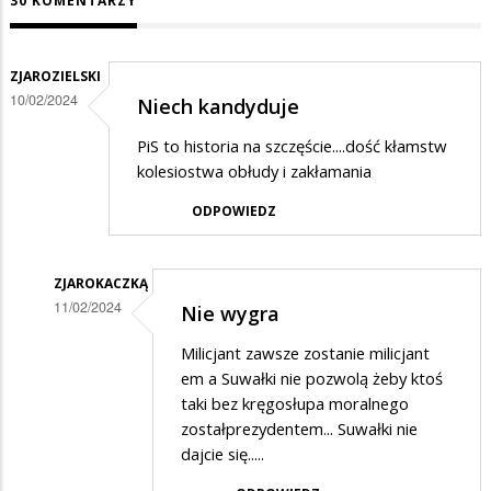
30 KOMENTARZY
ZJAROZIELSKI
10/02/2024
Niech kandyduje
PiS to historia na szczęście....dość kłamstw
kolesiostwa obłudy i zakłamania
ODPOWIEDZ
ZJAROKACZKĄ
11/02/2024
Nie wygra
Dodane
Milicjant zawsze zostanie milicjant
przez
em a Suwałki nie pozwolą żeby ktoś
ZJAROZIELSKI
taki bez kręgosłupa moralnego
zostałprezydentem... Suwałki nie
w
dajcie się.....
odpowiedzi