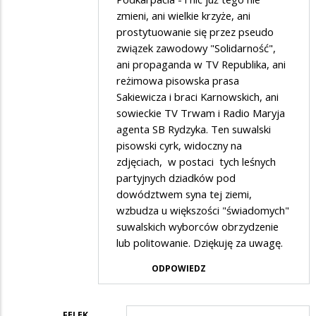
zmieni, ani wielkie krzyże, ani
prostytuowanie się przez pseudo
związek zawodowy "Solidarność",
ani propaganda w TV Republika, ani
reżimowa pisowska prasa
Sakiewicza i braci Karnowskich, ani
sowieckie TV Trwam i Radio Maryja
agenta SB Rydzyka. Ten suwalski
pisowski cyrk, widoczny na
zdjęciach, w postaci tych leśnych
partyjnych dziadków pod
dowództwem syna tej ziemi,
wzbudza u większości "świadomych"
suwalskich wyborców obrzydzenie
lub politowanie. Dziękuję za uwagę.
ODPOWIEDZ
FELEK