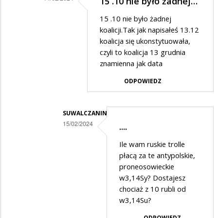
15 .10 nie było żadnej…
frustracie…
Dodane
15 .10 nie było żadnej
przez
koalicji.Tak jak napisałeś 13.12
Ciekawski
koalicja się ukonstytuowała,
czyli to koalicja 13 grudnia
lewak
znamienna jak data
2
ODPOWIEDZ
w
odpowiedzi
na
SUWALCZANIN
15/02/2024
Prostuję.....
....
Dodane
Ile wam ruskie trolle
przez
płacą za te antypolskie,
Anonymous
proneosowieckie
w3,14Sy? Dostajesz
w
chociaż z 10 rubli od
odpowiedzi
w3,14Su?
na
ODPOWIEDZ