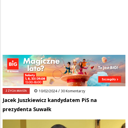
Strona główna
/
Wiadomości
/
Z życia miasta
/
Ścieżka
Jacek Juszkiewicz kandydatem PiS na prezydenta Suwałk
nawigacyjna
Facebook
Pinterest
Tumblr
Reddit
Share
0
/
Z ŻYCIA MIASTA
10/02/2024
30 Komentarzy
Jacek Juszkiewicz kandydatem PiS na
prezydenta Suwałk