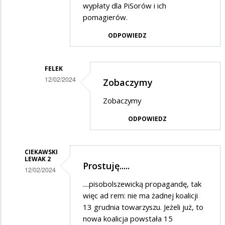
wypłaty dla PiSorów i ich
pomagierów.
ODPOWIEDZ
FELEK
12/02/2024
Zobaczymy
Dodane
Zobaczymy
przez
ODPOWIEDZ
8
gwiazdek
w
CIEKAWSKI
LEWAK 2
Prostuję.....
odpowiedzi
12/02/2024
na
Dodane
....pisobolszewicką propagandę, tak
Nie
więc ad rem: nie ma żadnej koalicji
przez
13 grudnia towarzyszu. Jeżeli już, to
strasz,
Felek
nowa koalicja powstała 15