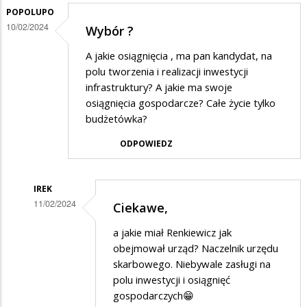
odpowiedzi
POPOLUPO
10/02/2024
Wybór ?
na
Pomyślcie
A jakie osiągnięcia , ma pan kandydat, na
polu tworzenia i realizacji inwestycji
infrastruktury? A jakie ma swoje
osiągnięcia gospodarcze? Całe życie tylko
budżetówka?
ODPOWIEDZ
IREK
11/02/2024
Ciekawe,
Dodane
a jakie miał Renkiewicz jak
przez
obejmował urząd? Naczelnik urzędu
popolupo
skarbowego. Niebywale zasługi na
polu inwestycji i osiągnięć
w
gospodarczych😁
odpowiedzi