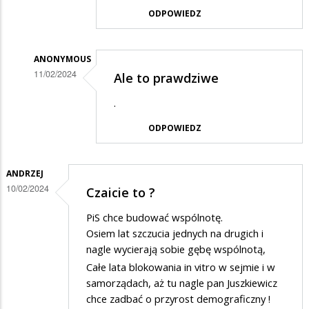
ODPOWIEDZ
na
Wybór
?
ANONYMOUS
11/02/2024
Ale to prawdziwe
Dodane
.
przez
ODPOWIEDZ
popolupo
w
odpowiedzi
ANDRZEJ
10/02/2024
Czaicie to ?
na
Wybór
PiS chce budować wspólnotę.
?
Osiem lat szczucia jednych na drugich i
nagle wycierają sobie gębę wspólnotą,
Całe lata blokowania in vitro w sejmie i w
samorządach, aż tu nagle pan Juszkiewicz
chce zadbać o przyrost demograficzny !