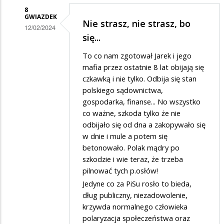
8
GWIAZDEK
Nie strasz, nie strasz, bo
12/02/2024
się...
Dodane
To co nam zgotował Jarek i jego
przez
mafia przez ostatnie 8 lat obijają się
Felek
czkawką i nie tylko. Odbija się stan
w
polskiego sądownictwa,
odpowiedzi
gospodarka, finanse... No wszystko
co ważne, szkoda tylko że nie
na
odbijało się od dna a zakopywało się
Życzę
w dnie i mule a potem się
wszystkiego…
betonowało. Polak mądry po
szkodzie i wie teraz, że trzeba
pilnować tych p.osłów!
Jedyne co za PiSu rosło to bieda,
dług publiczny, niezadowolenie,
krzywda normalnego człowieka
polaryzacja społeczeństwa oraz