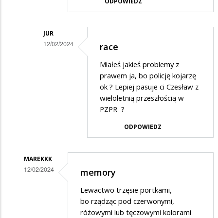
ODPOWIEDZ
na
Niech
kandyduje
JUR
12/02/2024
race
Dodane
Miałeś jakieś problemy z
przez
prawem ja, bo policję kojarzę
Zjarokaczką
ok ? Lepiej pasuje ci Czesław z
wieloletnią przeszłością w
w
PZPR ?
odpowiedzi
ODPOWIEDZ
na
Nie
wygra
MAREKKK
12/02/2024
memory
Dodane
Lewactwo trzęsie portkami,
przez
bo rządząc pod czerwonymi,
ZJAROZIELSKI
różowymi lub tęczowymi kolorami