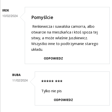
IREK
10/02/2024
Pomyślcie
Renkiewicza i suwalska camorra, albo
otwarcie na mieszkańca i ktoś spoza tej
sitwy, a może właśnie Juszkiewicz.
Wszystko inne to podtrzymanie starego
układu.
ODPOWIEDZ
BUBA
11/02/2024
***** ***
Dodane
Tylko nie pis
przez
ODPOWIEDZ
Irek
w