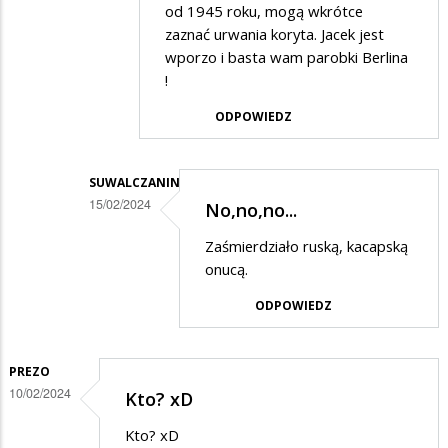
od 1945 roku, mogą wkrótce
w
zaznać urwania koryta. Jacek jest
odpowiedzi
wporzo i basta wam parobki Berlina
na
!
Niech
ODPOWIEDZ
kandyduje
SUWALCZANIN
15/02/2024
No,no,no...
Dodane
Zaśmierdziało ruską, kacapską
przez
onucą.
marekkk
ODPOWIEDZ
w
odpowiedzi
PREZO
na
10/02/2024
Kto? xD
memory
Kto? xD