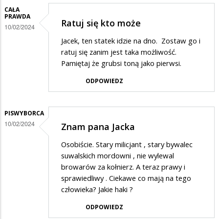
CAŁA
PRAWDA
Ratuj się kto może
10/02/2024
Jacek, ten statek idzie na dno. Zostaw go i
ratuj się zanim jest taka możliwość.
Pamiętaj że grubsi toną jako pierwsi.
ODPOWIEDZ
PISWYBORCA
10/02/2024
Znam pana Jacka
Osobiście. Stary milicjant , stary bywalec
suwalskich mordowni , nie wylewal
browarów za kołnierz. A teraz prawy i
sprawiedliwy . Ciekawe co mają na tego
człowieka? Jakie haki ?
ODPOWIEDZ