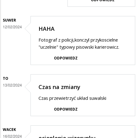
15
.10
nie
SUWER
12/02/2024
HAHA
było
żadnej…
Fotograf z policji,konczyl przykoscielne
"uczelnie" typowy pisowski karierowicz.
ODPOWIEDZ
TO
13/02/2024
Czas na zmiany
Czas przewietrzyć układ suwalski
ODPOWIEDZ
WACEK
16/02/2024