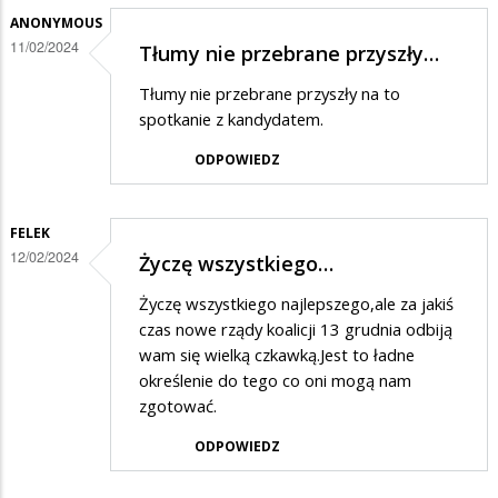
odpowiedzi
ANONYMOUS
11/02/2024
Tłumy nie przebrane przyszły…
na
Krzyż
Tłumy nie przebrane przyszły na to
dwa
spotkanie z kandydatem.
razy
ODPOWIEDZ
większy
od
FELEK
godła
12/02/2024
Życzę wszystkiego…
Życzę wszystkiego najlepszego,ale za jakiś
czas nowe rządy koalicji 13 grudnia odbiją
wam się wielką czkawką.Jest to ładne
określenie do tego co oni mogą nam
zgotować.
ODPOWIEDZ