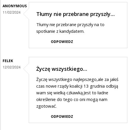
odpowiedzi
ANONYMOUS
11/02/2024
Tłumy nie przebrane przyszły…
na
Krzyż
Tłumy nie przebrane przyszły na to
dwa
spotkanie z kandydatem.
razy
ODPOWIEDZ
większy
od
FELEK
godła
12/02/2024
Życzę wszystkiego…
Życzę wszystkiego najlepszego,ale za jakiś
czas nowe rządy koalicji 13 grudnia odbiją
wam się wielką czkawką.Jest to ładne
określenie do tego co oni mogą nam
zgotować.
ODPOWIEDZ