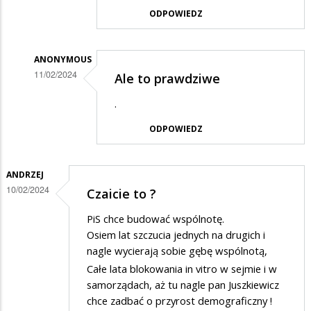
ODPOWIEDZ
na
Wybór
?
ANONYMOUS
11/02/2024
Ale to prawdziwe
Dodane
.
przez
ODPOWIEDZ
popolupo
w
odpowiedzi
ANDRZEJ
10/02/2024
Czaicie to ?
na
Wybór
PiS chce budować wspólnotę.
?
Osiem lat szczucia jednych na drugich i
nagle wycierają sobie gębę wspólnotą,
Całe lata blokowania in vitro w sejmie i w
samorządach, aż tu nagle pan Juszkiewicz
chce zadbać o przyrost demograficzny !