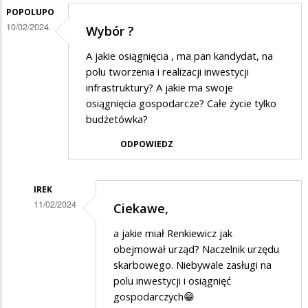
odpowiedzi
POPOLUPO
10/02/2024
Wybór ?
na
Pomyślcie
A jakie osiągnięcia , ma pan kandydat, na
polu tworzenia i realizacji inwestycji
infrastruktury? A jakie ma swoje
osiągnięcia gospodarcze? Całe życie tylko
budżetówka?
ODPOWIEDZ
IREK
11/02/2024
Ciekawe,
Dodane
a jakie miał Renkiewicz jak
przez
obejmował urząd? Naczelnik urzędu
popolupo
skarbowego. Niebywale zasługi na
polu inwestycji i osiągnięć
w
gospodarczych😁
odpowiedzi