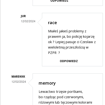
ODPOWIEDZ
na
Niech
kandyduje
JUR
12/02/2024
race
Dodane
Miałeś jakieś problemy z
przez
prawem ja, bo policję kojarzę
Zjarokaczką
ok ? Lepiej pasuje ci Czesław z
wieloletnią przeszłością w
w
PZPR ?
odpowiedzi
ODPOWIEDZ
na
Nie
wygra
MAREKKK
12/02/2024
memory
Dodane
Lewactwo trzęsie portkami,
przez
bo rządząc pod czerwonymi,
ZJAROZIELSKI
różowymi lub tęczowymi kolorami