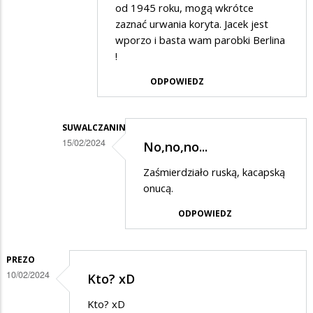
od 1945 roku, mogą wkrótce
w
zaznać urwania koryta. Jacek jest
odpowiedzi
wporzo i basta wam parobki Berlina
na
!
Niech
ODPOWIEDZ
kandyduje
SUWALCZANIN
15/02/2024
No,no,no...
Dodane
Zaśmierdziało ruską, kacapską
przez
onucą.
marekkk
ODPOWIEDZ
w
odpowiedzi
PREZO
na
10/02/2024
Kto? xD
memory
Kto? xD