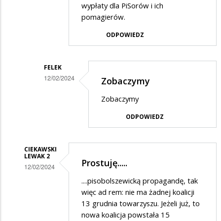
wypłaty dla PiSorów i ich
pomagierów.
ODPOWIEDZ
FELEK
12/02/2024
Zobaczymy
Dodane
Zobaczymy
przez
ODPOWIEDZ
8
gwiazdek
w
CIEKAWSKI
LEWAK 2
Prostuję.....
odpowiedzi
12/02/2024
na
Dodane
....pisobolszewicką propagandę, tak
Nie
więc ad rem: nie ma żadnej koalicji
przez
13 grudnia towarzyszu. Jeżeli już, to
strasz,
Felek
nowa koalicja powstała 15