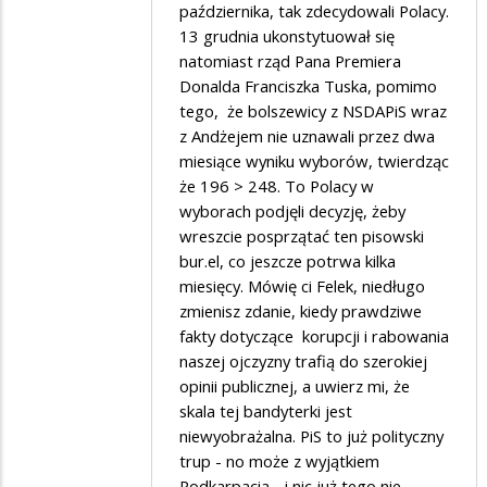
nie
w
października, tak zdecydowali Polacy.
strasz,
13 grudnia ukonstytuował się
odpowiedzi
natomiast rząd Pana Premiera
bo
na
Donalda Franciszka Tuska, pomimo
się...
Życzę
tego, że bolszewicy z NSDAPiS wraz
wszystkiego…
z Andżejem nie uznawali przez dwa
miesiące wyniku wyborów, twierdząc
że 196 > 248. To Polacy w
wyborach podjęli decyzję, żeby
wreszcie posprzątać ten pisowski
bur.el, co jeszcze potrwa kilka
miesięcy. Mówię ci Felek, niedługo
zmienisz zdanie, kiedy prawdziwe
fakty dotyczące korupcji i rabowania
naszej ojczyzny trafią do szerokiej
opinii publicznej, a uwierz mi, że
skala tej bandyterki jest
niewyobrażalna. PiS to już polityczny
trup - no może z wyjątkiem
Podkarpacia - i nic już tego nie