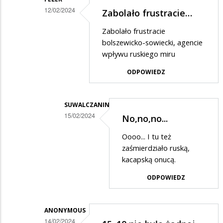
12/02/2024
Zabolało frustracie…
Dodane
Zabolało frustracie
przez
bolszewicko-sowiecki, agencie
Ciekawski
wpływu ruskiego miru
lewak
ODPOWIEDZ
2
w
SUWALCZANIN
odpowiedzi
15/02/2024
No,no,no...
na
Dodane
Oooo... I tu też
Prostuję.....
przez
zaśmierdziało ruską,
Felek
kacapską onucą.
w
ODPOWIEDZ
odpowiedzi
na
ANONYMOUS
Zabolało
14/02/2024