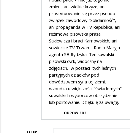
zmieni, ani wielkie krzyże, ani
prostytuowanie się przez pseudo
związek zawodowy "Solidarność",
ani propaganda w TV Republika, ani
reżimowa pisowska prasa
Sakiewicza i braci Karnowskich, ani
sowieckie TV Trwam i Radio Maryja
agenta SB Rydzyka. Ten suwalski
pisowski cyrk, widoczny na
zdjęciach, w postaci tych leśnych
partyjnych dziadków pod
dowództwem syna tej ziemi,
wzbudza u większości "świadomych"
suwalskich wyborców obrzydzenie
lub politowanie. Dziękuję za uwagę.
ODPOWIEDZ
FELEK