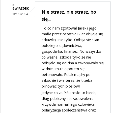
8
GWIAZDEK
Nie strasz, nie strasz, bo
12/02/2024
się...
Dodane
To co nam zgotował Jarek i jego
przez
mafia przez ostatnie 8 lat obijają się
Felek
czkawką i nie tylko. Odbija się stan
w
polskiego sądownictwa,
odpowiedzi
gospodarka, finanse... No wszystko
co ważne, szkoda tylko że nie
na
odbijało się od dna a zakopywało się
Życzę
w dnie i mule a potem się
wszystkiego…
betonowało. Polak mądry po
szkodzie i wie teraz, że trzeba
pilnować tych p.osłów!
Jedyne co za PiSu rosło to bieda,
dług publiczny, niezadowolenie,
krzywda normalnego człowieka
polaryzacja społeczeństwa oraz