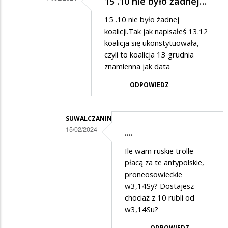
15 .10 nie było żadnej…
frustracie…
Dodane
15 .10 nie było żadnej
przez
koalicji.Tak jak napisałeś 13.12
Ciekawski
koalicja się ukonstytuowała,
czyli to koalicja 13 grudnia
lewak
znamienna jak data
2
ODPOWIEDZ
w
odpowiedzi
na
SUWALCZANIN
15/02/2024
Prostuję.....
....
Dodane
Ile wam ruskie trolle
przez
płacą za te antypolskie,
Anonymous
proneosowieckie
w3,14Sy? Dostajesz
w
chociaż z 10 rubli od
odpowiedzi
w3,14Su?
na
ODPOWIEDZ