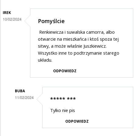
IREK
10/02/2024
Pomyślcie
Renkiewicza i suwalska camorra, albo
otwarcie na mieszkańca i ktoś spoza tej
sitwy, a może właśnie Juszkiewicz.
Wszystko inne to podtrzymanie starego
układu.
ODPOWIEDZ
BUBA
11/02/2024
***** ***
Dodane
Tylko nie pis
przez
ODPOWIEDZ
Irek
w