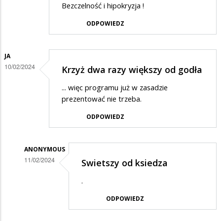
Bezczelność i hipokryzja !
ODPOWIEDZ
JA
10/02/2024
Krzyż dwa razy większy od godła
... więc programu już w zasadzie
prezentować nie trzeba.
ODPOWIEDZ
ANONYMOUS
11/02/2024
Swietszy od ksiedza
Dodane
.
przez
ODPOWIEDZ
Ja
w