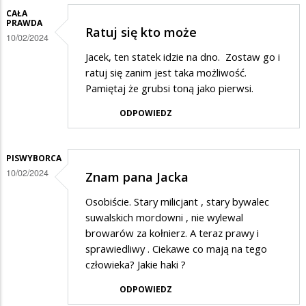
CAŁA
PRAWDA
Ratuj się kto może
10/02/2024
Jacek, ten statek idzie na dno. Zostaw go i
ratuj się zanim jest taka możliwość.
Pamiętaj że grubsi toną jako pierwsi.
ODPOWIEDZ
PISWYBORCA
10/02/2024
Znam pana Jacka
Osobiście. Stary milicjant , stary bywalec
suwalskich mordowni , nie wylewal
browarów za kołnierz. A teraz prawy i
sprawiedliwy . Ciekawe co mają na tego
człowieka? Jakie haki ?
ODPOWIEDZ