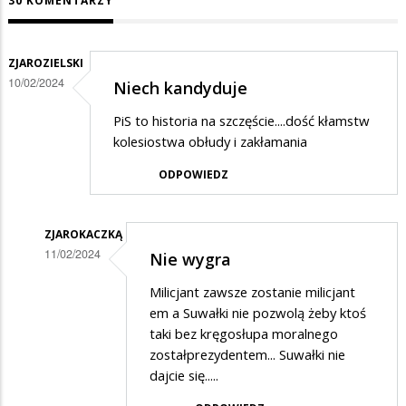
30 KOMENTARZY
ZJAROZIELSKI
10/02/2024
Niech kandyduje
PiS to historia na szczęście....dość kłamstw
kolesiostwa obłudy i zakłamania
ODPOWIEDZ
ZJAROKACZKĄ
11/02/2024
Nie wygra
Dodane
Milicjant zawsze zostanie milicjant
przez
em a Suwałki nie pozwolą żeby ktoś
ZJAROZIELSKI
taki bez kręgosłupa moralnego
zostałprezydentem... Suwałki nie
w
dajcie się.....
odpowiedzi