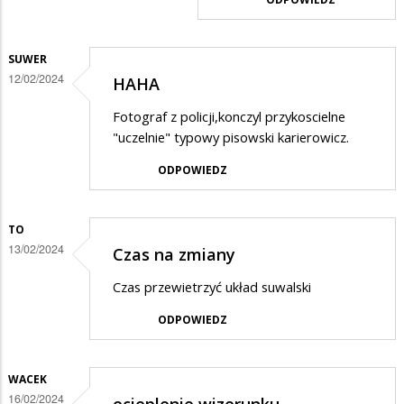
15
.10
nie
SUWER
12/02/2024
HAHA
było
żadnej…
Fotograf z policji,konczyl przykoscielne
"uczelnie" typowy pisowski karierowicz.
ODPOWIEDZ
TO
13/02/2024
Czas na zmiany
Czas przewietrzyć układ suwalski
ODPOWIEDZ
WACEK
16/02/2024