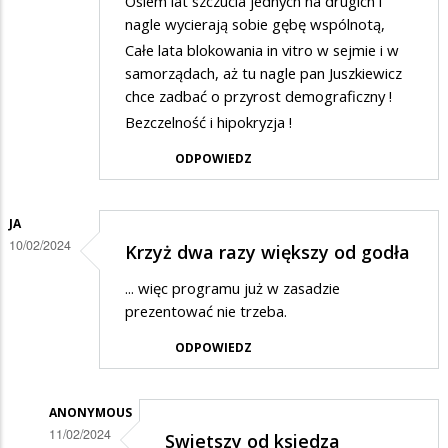
?
Osiem lat szczucia jednych na drugich i
nagle wycierają sobie gębę wspólnotą,
Całe lata blokowania in vitro w sejmie i w
samorządach, aż tu nagle pan Juszkiewicz
chce zadbać o przyrost demograficzny !
Bezczelność i hipokryzja !
ODPOWIEDZ
JA
10/02/2024
Krzyż dwa razy większy od godła
... więc programu już w zasadzie
prezentować nie trzeba.
ODPOWIEDZ
ANONYMOUS
11/02/2024
Swietszy od ksiedza