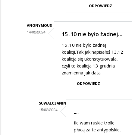
w
ODPOWIEDZ
odpowiedzi
na
ANONYMOUS
Zabolało
14/02/2024
15 .10 nie było żadnej…
frustracie…
Dodane
15 .10 nie było żadnej
przez
koalicji.Tak jak napisałeś 13.12
Ciekawski
koalicja się ukonstytuowała,
czyli to koalicja 13 grudnia
lewak
znamienna jak data
2
ODPOWIEDZ
w
odpowiedzi
na
SUWALCZANIN
15/02/2024
Prostuję.....
....
Dodane
Ile wam ruskie trolle
przez
płacą za te antypolskie,