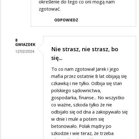
określenie do tego co oni mogą nam
zgotować.
ODPOWIEDZ
8
GWIAZDEK
Nie strasz, nie strasz, bo
12/02/2024
się...
Dodane
To co nam zgotował Jarek i jego
przez
mafia przez ostatnie 8 lat obijają się
Felek
czkawką i nie tylko. Odbija się stan
w
polskiego sądownictwa,
odpowiedzi
gospodarka, finanse... No wszystko
co ważne, szkoda tylko że nie
na
odbijało się od dna a zakopywało się
Życzę
w dnie i mule a potem się
wszystkiego…
betonowało. Polak mądry po
szkodzie i wie teraz, że trzeba