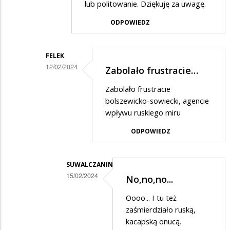
lub politowanie. Dziękuję za uwagę.
ODPOWIEDZ
FELEK
12/02/2024
Zabolało frustracie…
Dodane
Zabolało frustracie
przez
bolszewicko-sowiecki, agencie
Ciekawski
wpływu ruskiego miru
lewak
ODPOWIEDZ
2
w
SUWALCZANIN
odpowiedzi
15/02/2024
No,no,no...
na
Dodane
Oooo... I tu też
Prostuję.....
przez
zaśmierdziało ruską,
Felek
kacapską onucą.