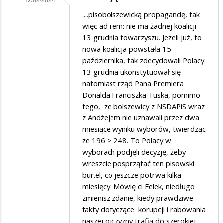
12/02/2024
na
Dodane
....pisobolszewicką propagandę, tak
Nie
więc ad rem: nie ma żadnej koalicji
przez
13 grudnia towarzyszu. Jeżeli już, to
strasz,
Felek
nowa koalicja powstała 15
nie
w
października, tak zdecydowali Polacy.
strasz,
13 grudnia ukonstytuował się
odpowiedzi
natomiast rząd Pana Premiera
bo
na
Donalda Franciszka Tuska, pomimo
się...
Życzę
tego, że bolszewicy z NSDAPiS wraz
wszystkiego…
z Andżejem nie uznawali przez dwa
miesiące wyniku wyborów, twierdząc
że 196 > 248. To Polacy w
wyborach podjęli decyzję, żeby
wreszcie posprzątać ten pisowski
bur.el, co jeszcze potrwa kilka
miesięcy. Mówię ci Felek, niedługo
zmienisz zdanie, kiedy prawdziwe
fakty dotyczące korupcji i rabowania
naszej ojczyzny trafią do szerokiej