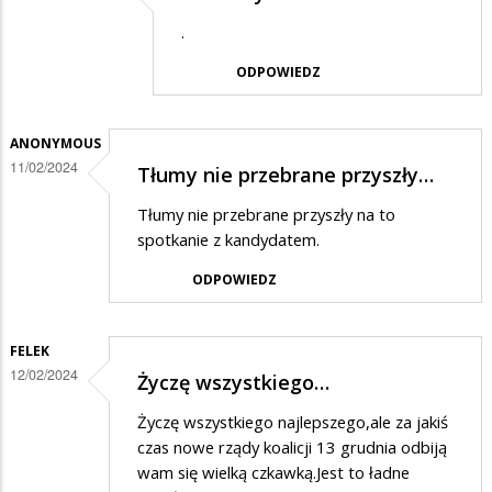
Dodane
.
przez
ODPOWIEDZ
Ja
w
odpowiedzi
ANONYMOUS
11/02/2024
Tłumy nie przebrane przyszły…
na
Krzyż
Tłumy nie przebrane przyszły na to
dwa
spotkanie z kandydatem.
razy
ODPOWIEDZ
większy
od
FELEK
godła
12/02/2024
Życzę wszystkiego…
Życzę wszystkiego najlepszego,ale za jakiś
czas nowe rządy koalicji 13 grudnia odbiją
wam się wielką czkawką.Jest to ładne