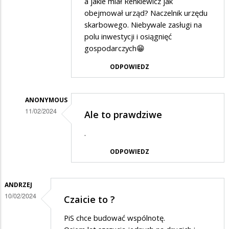
a jakie miał Renkiewicz jak
przez
obejmował urząd? Naczelnik urzędu
popolupo
skarbowego. Niebywale zasługi na
polu inwestycji i osiągnięć
w
gospodarczych😁
odpowiedzi
ODPOWIEDZ
na
Wybór
?
ANONYMOUS
11/02/2024
Ale to prawdziwe
Dodane
.
przez
ODPOWIEDZ
popolupo
w
odpowiedzi
ANDRZEJ
10/02/2024
Czaicie to ?
na
Wybór
PiS chce budować wspólnotę.