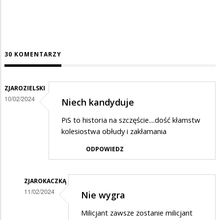
30 KOMENTARZY
ZJAROZIELSKI
10/02/2024
Niech kandyduje
PiS to historia na szczęście....dość kłamstw
kolesiostwa obłudy i zakłamania
ODPOWIEDZ
ZJAROKACZKĄ
11/02/2024
Nie wygra
Dodane
Milicjant zawsze zostanie milicjant