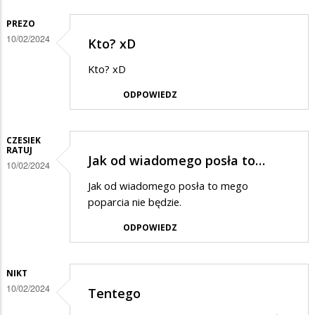
odpowiedzi
PREZO
na
10/02/2024
Kto? xD
memory
Kto? xD
ODPOWIEDZ
CZESIEK
RATUJ
Jak od wiadomego posła to…
10/02/2024
Jak od wiadomego posła to mego
poparcia nie będzie.
ODPOWIEDZ
NIKT
10/02/2024
Tentego