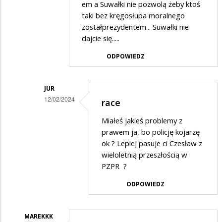
przez
em a Suwałki nie pozwolą żeby ktoś
ZJAROZIELSKI
taki bez kręgosłupa moralnego
zostałprezydentem... Suwałki nie
w
dajcie się.....
odpowiedzi
ODPOWIEDZ
na
Niech
kandyduje
JUR
12/02/2024
race
Dodane
Miałeś jakieś problemy z
przez
prawem ja, bo policję kojarzę
Zjarokaczką
ok ? Lepiej pasuje ci Czesław z
wieloletnią przeszłością w
w
PZPR ?
odpowiedzi
ODPOWIEDZ
na
Nie
wygra
MAREKKK