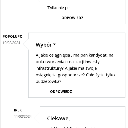
Dodane
Tylko nie pis
przez
ODPOWIEDZ
Irek
w
odpowiedzi
POPOLUPO
10/02/2024
Wybór ?
na
Pomyślcie
A jakie osiągnięcia , ma pan kandydat, na
polu tworzenia i realizacji inwestycji
infrastruktury? A jakie ma swoje
osiągnięcia gospodarcze? Całe życie tylko
budżetówka?
ODPOWIEDZ
IREK
11/02/2024
Ciekawe,
Dodane