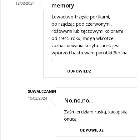
12/02/2024
memory
Dodane
Lewactwo trzęsie portkami,
przez
bo rządząc pod czerwonymi,
ZJAROZIELSKI
różowymi lub tęczowymi kolorami
od 1945 roku, mogą wkrótce
w
zaznać urwania koryta. Jacek jest
odpowiedzi
wporzo i basta wam parobki Berlina
na
!
Niech
ODPOWIEDZ
kandyduje
SUWALCZANIN
15/02/2024
No,no,no...
Dodane
Zaśmierdziało ruską, kacapską
przez
onucą.
marekkk
ODPOWIEDZ
w