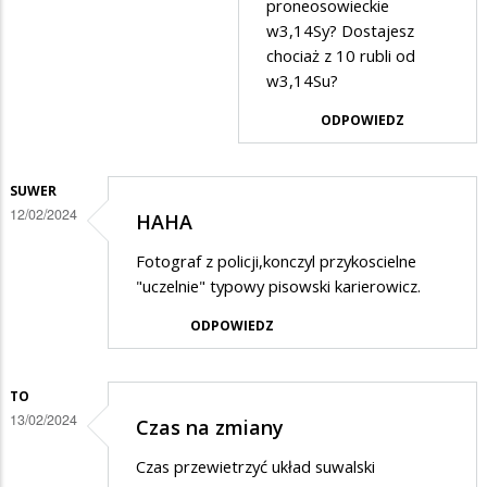
Anonymous
proneosowieckie
w3,14Sy? Dostajesz
w
chociaż z 10 rubli od
odpowiedzi
w3,14Su?
na
ODPOWIEDZ
15
.10
nie
SUWER
12/02/2024
HAHA
było
żadnej…
Fotograf z policji,konczyl przykoscielne
"uczelnie" typowy pisowski karierowicz.
ODPOWIEDZ
TO
13/02/2024
Czas na zmiany
Czas przewietrzyć układ suwalski