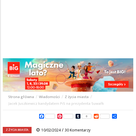
Strona główna
/
Wiadomości
/
Z życia miasta
/
Ścieżka
Jacek Juszkiewicz kandydatem PiS na prezydenta Suwałk
nawigacyjna
Facebook
Pinterest
Tumblr
Reddit
Share
0
/
Z ŻYCIA MIASTA
10/02/2024
30 Komentarzy