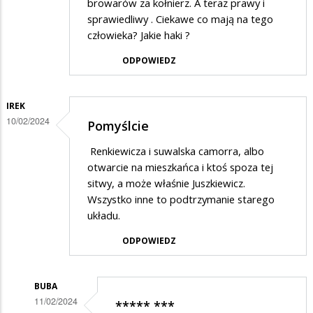
browarów za kołnierz. A teraz prawy i
sprawiedliwy . Ciekawe co mają na tego
człowieka? Jakie haki ?
ODPOWIEDZ
IREK
10/02/2024
Pomyślcie
Renkiewicza i suwalska camorra, albo
otwarcie na mieszkańca i ktoś spoza tej
sitwy, a może właśnie Juszkiewicz.
Wszystko inne to podtrzymanie starego
układu.
ODPOWIEDZ
BUBA
11/02/2024
***** ***