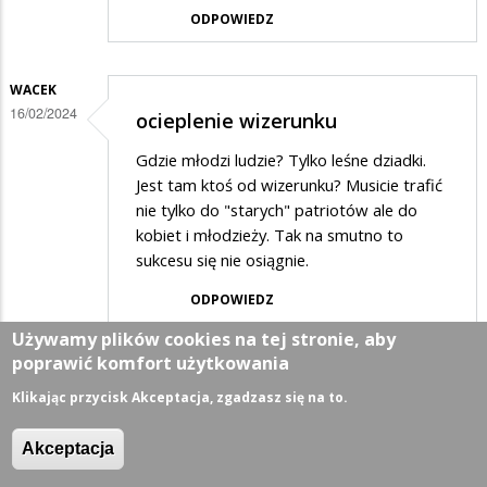
ODPOWIEDZ
WACEK
16/02/2024
ocieplenie wizerunku
Gdzie młodzi ludzie? Tylko leśne dziadki.
Jest tam ktoś od wizerunku? Musicie trafić
nie tylko do "starych" patriotów ale do
kobiet i młodzieży. Tak na smutno to
sukcesu się nie osiągnie.
ODPOWIEDZ
Używamy plików cookies na tej stronie, aby
poprawić komfort użytkowania
DODAJ KOMENTARZ
Klikając przycisk Akceptacja, zgadzasz się na to.
NAZWISKO LUB PSEUDONIM
Akceptacja