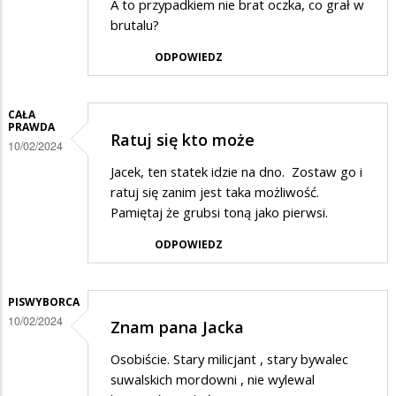
A to przypadkiem nie brat oczka, co grał w
brutalu?
ODPOWIEDZ
CAŁA
PRAWDA
Ratuj się kto może
10/02/2024
Jacek, ten statek idzie na dno. Zostaw go i
ratuj się zanim jest taka możliwość.
Pamiętaj że grubsi toną jako pierwsi.
ODPOWIEDZ
PISWYBORCA
10/02/2024
Znam pana Jacka
Osobiście. Stary milicjant , stary bywalec
suwalskich mordowni , nie wylewal