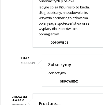
pilnować tych p.osłów!
Jedyne co za PiSu rosło to bieda,
dług publiczny, niezadowolenie,
krzywda normalnego człowieka
polaryzacja społeczeństwa oraz
wypłaty dla PiSorów i ich
pomagierów.
ODPOWIEDZ
FELEK
12/02/2024
Zobaczymy
Dodane
Zobaczymy
przez
ODPOWIEDZ
8
gwiazdek
w
CIEKAWSKI
LEWAK 2
Prostuję.....
odpowiedzi