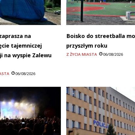
zaprasza na
Boisko do streetballa m
ęcie tajemniczej
przyszłym roku
cji na wyspie Zalewu
Z ŻYCIA MIASTA
06/08/2026
a
IASTA
06/08/2026