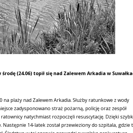
w środę (24.06) topił się nad Zalewem Arkadia w Suwałka
00 na plaży nad Zalewem Arkadia. Służby ratunkowe z wody
iejsce zadysponowano straż pożarną, policję oraz zespół
atownicy natychmiast rozpoczęli resuscytację. Dzięki szybk
e. Następnie 14-latek został przewieziony do szpitala, gdzie 