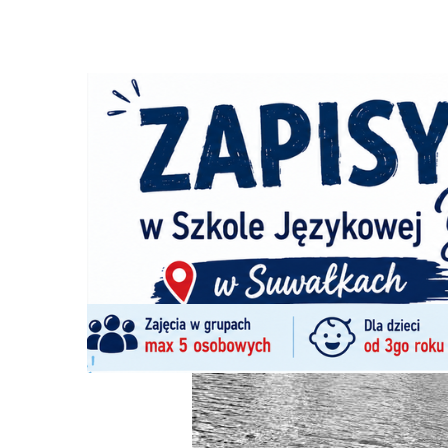
Strona główna
/
Wiadomości
/
Z życia miasta
/
Zmarł 14-la
Ścieżka
nawigacyjna
/
Z ŻYCIA MIASTA
25/06/2026
0 Komentarzy
Zmarł 14-latek, który topił się w Zalewi