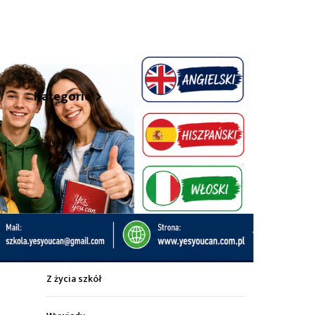
hare
Kategorie
Z życia miasta
Sport
Kultura
Wiadomości z regionu
Z życia szkół