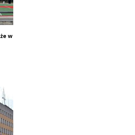
oże w