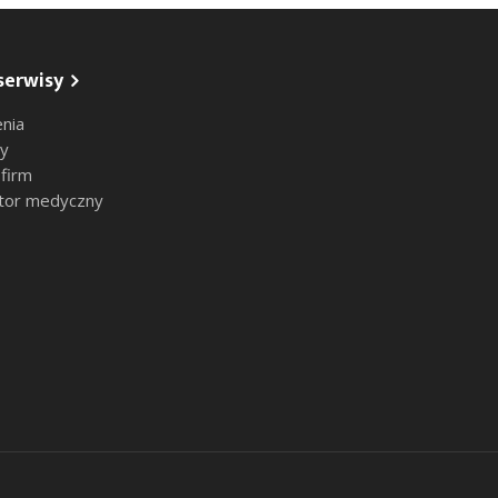
serwisy
nia
sy
 firm
tor medyczny