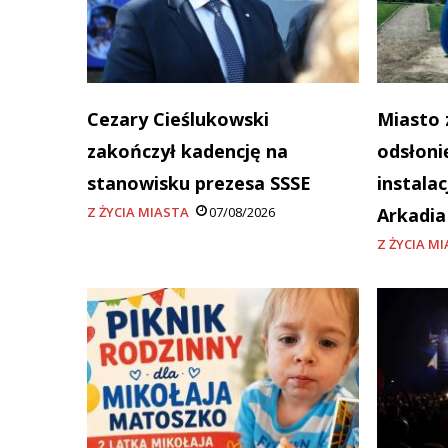
Cezary Cieślukowski
Miasto 
zakończył kadencję na
odsłoni
stanowisku prezesa SSSE
instala
Z ŻYCIA MIASTA
07/08/2026
Arkadi
Z ŻYCIA M