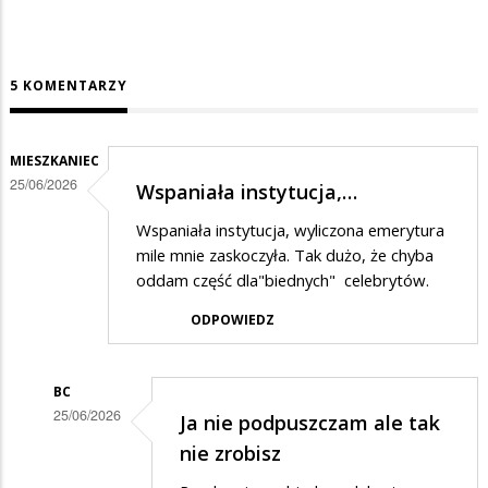
5 KOMENTARZY
MIESZKANIEC
25/06/2026
Wspaniała instytucja,…
Wspaniała instytucja, wyliczona emerytura
mile mnie zaskoczyła. Tak dużo, że chyba
oddam część dla"biednych" celebrytów.
ODPOWIEDZ
BC
25/06/2026
Ja nie podpuszczam ale tak
Dodane
nie zrobisz
przez