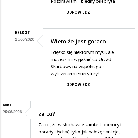
Pozdrawiam - biedny celebryta
mieszkaniec
ODPOWIEDZ
w
odpowiedzi
na
BEŁKOT
25/06/2026
Wiem że jest goraco
Wspaniała
Dodane
instytucja,
i ciężko się niektórym myśli, ale
przez
możesz mi wyjaśnić co Urząd
…
mieszkaniec
Skarbowy na wspólnego z
wyliczeniem emerytury?
w
odpowiedzi
ODPOWIEDZ
na
Wspaniała
NIKT
instytucja,
25/06/2026
za co?
…
Za to, że w słuchawce zamiast pomocy i
porady słychać tylko jak nałożę sankcje,