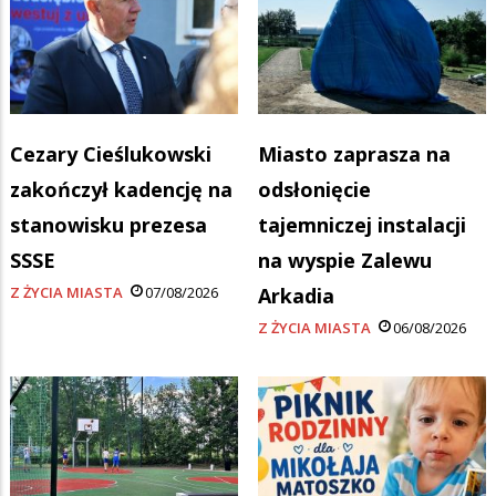
Cezary Cieślukowski
Miasto zaprasza na
zakończył kadencję na
odsłonięcie
stanowisku prezesa
tajemniczej instalacji
SSSE
na wyspie Zalewu
Z ŻYCIA MIASTA
07/08/2026
Arkadia
Z ŻYCIA MIASTA
06/08/2026