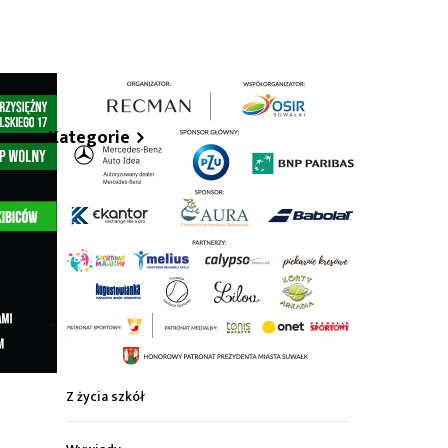
hare
Kategorie
Z życia miasta
Sport
Kultura
Wiadomości z regionu
Z życia szkół