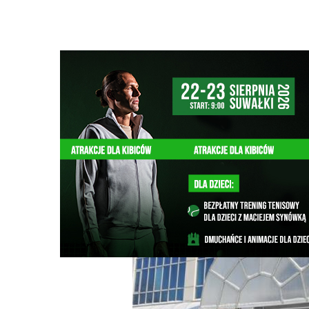
Strona główna
/
Wiadomości
/
Z życia miasta
/
Całodobow
Ścieżka
nawigacyjna
/
Z ŻYCIA MIASTA
01/02/2026
1 Komentarzy
Całodobowa ogrzewalnia na dworcu PK