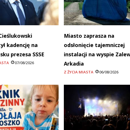
Cieślukowski
Miasto zaprasza na
ył kadencję na
odsłonięcie tajemniczej
sku prezesa SSSE
instalacji na wyspie Zale
IASTA
07/08/2026
Arkadia
Z ŻYCIA MIASTA
06/08/2026