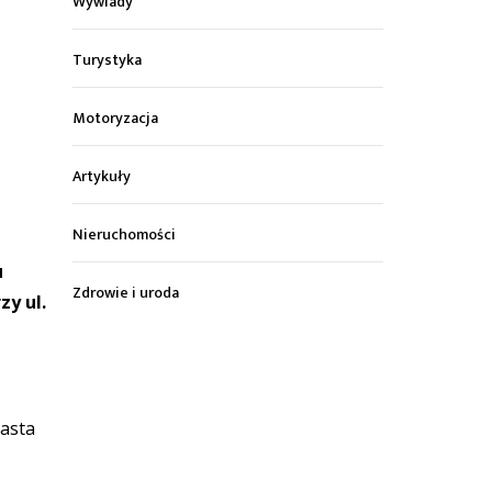
Wywiady
Turystyka
Motoryzacja
Artykuły
Nieruchomości
u
Zdrowie i uroda
y ul.
iasta