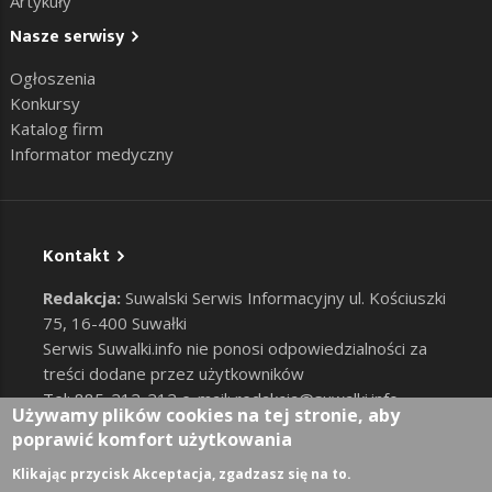
Artykuły
Nasze serwisy
Ogłoszenia
Konkursy
Katalog firm
Informator medyczny
Kontakt
Redakcja:
Suwalski Serwis Informacyjny ul. Kościuszki
75, 16-400 Suwałki
Serwis Suwalki.info nie ponosi odpowiedzialności za
treści dodane przez użytkowników
Tel: 885-212-212 e-mail:
redakcja@suwalki.info
,
Używamy plików cookies na tej stronie, aby
reklama@suwalki.info
poprawić komfort użytkowania
RODO
|
Cookies
Zaloguj
Klikając przycisk Akceptacja, zgadzasz się na to.
User account menu