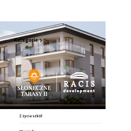
hare
Kategorie
Z życia miasta
Sport
Kultura
Wiadomości z regionu
Z życia szkół