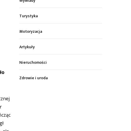
Wywiady
Turystyka
Motoryzacja
Artykuły
Nieruchomości
ło
Zdrowie i uroda
cznej
r
ńcząc
gł