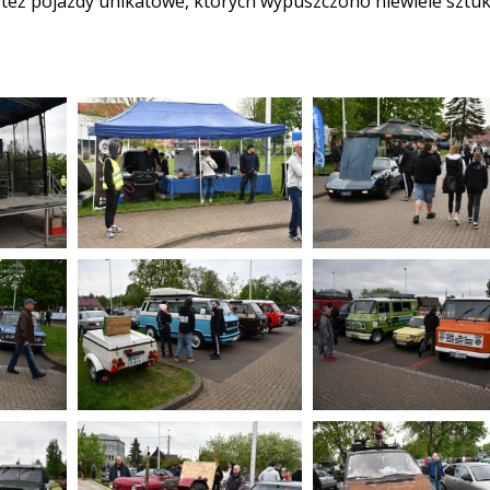
b też pojazdy unikatowe, których wypuszczono niewiele sztuk