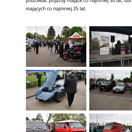
podziwiać pojazdy mające co najmniej 30 lat, lu
mających co najmniej 25 lat.