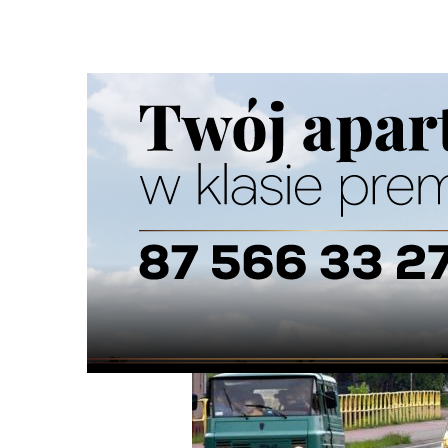
Strona główna
/
Wiadomości
/
Motoryzacja
/
Parada "kla
Ścieżka
nawigacyjna
/
MOTORYZACJA
16/05/2026
0 Komentarzy
Parada "klasyków" ulicami Suwałk