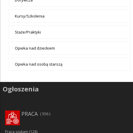
Dorywcza
Kursy/Szkolenia
Staże/Praktyki
Opieka nad dzieckiem
Opieka nad osobą starszą
Ogłoszenia
PRACA
556
Praca szukam
(128)