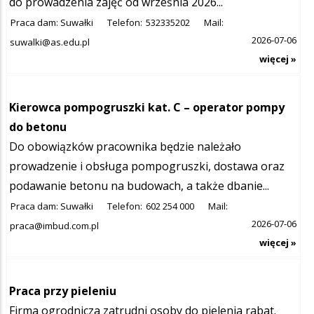
do prowadzenia zajęć od września 2026...
Praca dam: Suwałki
Telefon:
532335202
Mail:
2026-07-06
suwalki@as.edu.pl
więcej »
Kierowca pompogruszki kat. C – operator pompy
do betonu
Do obowiązków pracownika będzie należało
prowadzenie i obsługa pompogruszki, dostawa oraz
podawanie betonu na budowach, a także dbanie...
Praca dam: Suwałki
Telefon:
602 254 000
Mail:
2026-07-06
praca@imbud.com.pl
więcej »
Praca przy pieleniu
Firma ogrodnicza zatrudni osoby do pielenia rabat.