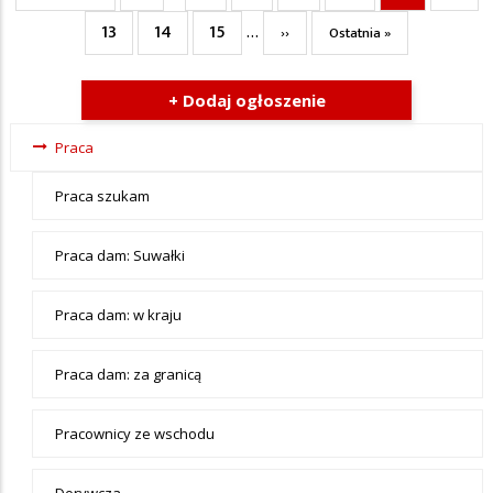
strona
strona
strona
13
14
15
Page
Page
Page
…
Następna
Ostatnia
››
Ostatnia »
strona
strona
+ Dodaj ogłoszenie
Ogłoszenia
Praca
- tax -
Praca szukam
menu-
Praca
Praca dam: Suwałki
Praca dam: w kraju
Praca dam: za granicą
Pracownicy ze wschodu