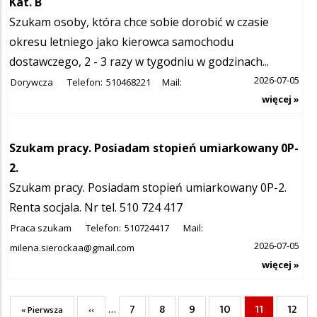
Kat. B
Szukam osoby, która chce sobie dorobić w czasie
okresu letniego jako kierowca samochodu
dostawczego, 2 - 3 razy w tygodniu w godzinach...
2026-07-05
Dorywcza
Telefon:
510468221
Mail:
więcej »
Szukam pracy. Posiadam stopień umiarkowany 0P-
2.
Szukam pracy. Posiadam stopień umiarkowany 0P-2.
Renta socjala. Nr tel. 510 724 417
Praca szukam
Telefon:
510724417
Mail:
2026-07-05
milena.sierockaa@gmail.com
więcej »
7
8
9
10
11
12
Pierwsza
Poprzednia
…
Page
Page
Page
Page
Bieżąca
Page
« Pierwsza
‹‹
Stronicowanie