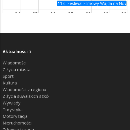
11
6. Festiwal Filmowy Wajda na Now
24
25
26
27
28
29
30
31
1
2
3
4
5
6
Aktualności
Wiadomości
Z życia miasta
Sport
Kultura
Wiadomości z regionu
Z życia suwalskich szkół
Wywiady
Turystyka
Motoryzacja
Nieruchomości
Zdrowie i uroda