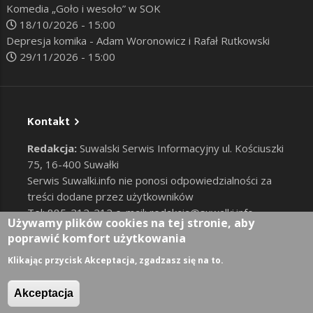
Komedia „Goło i wesoło” w SOK
18/10/2026 - 15:00
Depresja komika - Adam Woronowicz i Rafał Rutkowski
29/11/2026 - 15:00
Kontakt
Redakcja:
Suwalski Serwis Informacyjny ul. Kościuszki
75, 16-400 Suwałki
Serwis Suwalki.info nie ponosi odpowiedzialności za
treści dodane przez użytkowników
Tel: 885-212-212 e-mail:
redakcja@suwalki.info
,
Używamy plików cookies na tej stronie, aby
reklama@suwalki.info
poprawić komfort użytkowania
RODO
|
Cookies
Zaloguj
Klikając przycisk Akceptacja, zgadzasz się na to.
User account menu
Akceptacja