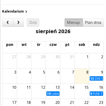
Kalendarium
Dziś
Miesiąc
Plan dnia
sierpień 2026
pon
wt
śr
czw
pt
sob
ndz
27
28
29
30
31
1
2
3
4
5
6
7
8
9
13
DNI SU
10
11
12
13
14
15
16
19
Letnie Kino na Bulwarach | Zabij to 
9
Pchli Ta
17
18
19
20
21
22
23