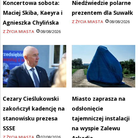
Koncertowa sobota:
Niedźwiedzie polarne
Maciej Skiba, Kaeyra i
prezentem dla Suwałk
Agnieszka Chylińska
Z ŻYCIA MIASTA
08/08/2026
Z ŻYCIA MIASTA
08/08/2026
Cezary Cieślukowski
Miasto zaprasza na
zakończył kadencję na
odsłonięcie
stanowisku prezesa
tajemniczej instalacji
SSSE
na wyspie Zalewu
Z ŻYCIA MIASTA
07/08/2026