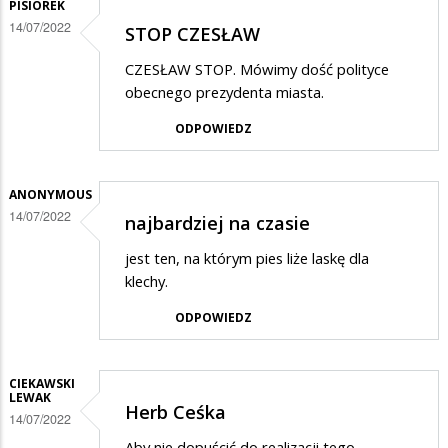
PISIOREK
14/07/2022
STOP CZESŁAW
CZESŁAW STOP. Mówimy dość polityce
obecnego prezydenta miasta.
ODPOWIEDZ
ANONYMOUS
14/07/2022
najbardziej na czasie
jest ten, na którym pies liże laskę dla
klechy.
ODPOWIEDZ
CIEKAWSKI
LEWAK
Herb Ceśka
14/07/2022
Aby nie dopuścić do realizacji tego