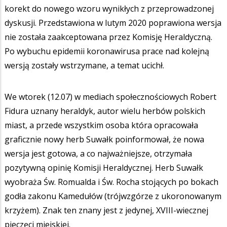
korekt do nowego wzoru wynikłych z przeprowadzonej
dyskusji. Przedstawiona w lutym 2020 poprawiona wersja
nie została zaakceptowana przez Komisję Heraldyczną.
Po wybuchu epidemii koronawirusa prace nad kolejną
wersją zostały wstrzymane, a temat ucichł.
We wtorek (12.07) w mediach społecznościowych Robert
Fidura uznany heraldyk, autor wielu herbów polskich
miast, a przede wszystkim osoba która opracowała
graficznie nowy herb Suwałk poinformował, że nowa
wersja jest gotowa, a co najważniejsze, otrzymała
pozytywną opinię Komisji Heraldycznej. Herb Suwałk
wyobraża Św. Romualda i Św. Rocha stojących po bokach
godła zakonu Kamedułów (trójwzgórze z ukoronowanym
krzyżem). Znak ten znany jest z jedynej, XVIII-wiecznej
pieczęci miejskiej.