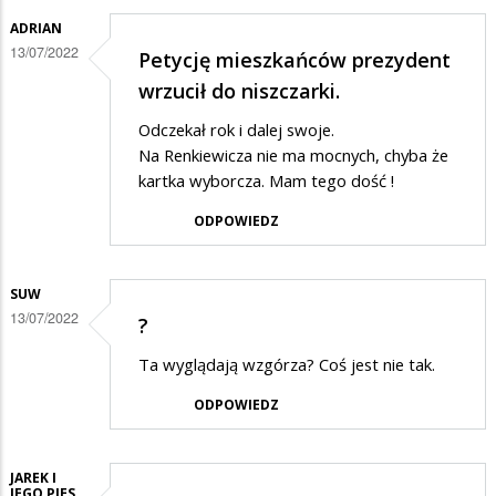
ADRIAN
13/07/2022
Petycję mieszkańców prezydent
wrzucił do niszczarki.
Odczekał rok i dalej swoje.
Na Renkiewicza nie ma mocnych, chyba że
kartka wyborcza. Mam tego dość !
ODPOWIEDZ
SUW
13/07/2022
?
Ta wyglądają wzgórza? Coś jest nie tak.
ODPOWIEDZ
JAREK I
JEGO PIES