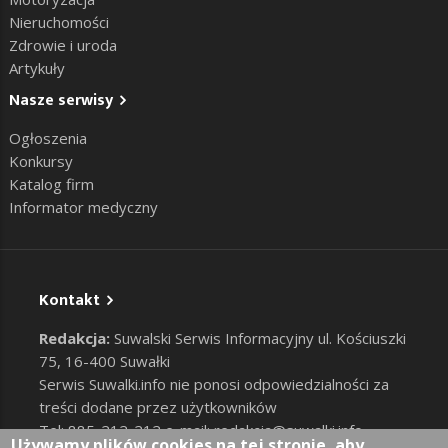
Nieruchomości
Zdrowie i uroda
Artykuły
Nasze serwisy
Ogłoszenia
Konkursy
Katalog firm
Informator medyczny
Kontakt
Redakcja:
Suwalski Serwis Informacyjny ul. Kościuszki
75, 16-400 Suwałki
Serwis Suwalki.info nie ponosi odpowiedzialności za
treści dodane przez użytkowników
Tel: 885-212-212 e-mail:
redakcja@suwalki.info
,
Używamy plików cookies na tej stronie, aby