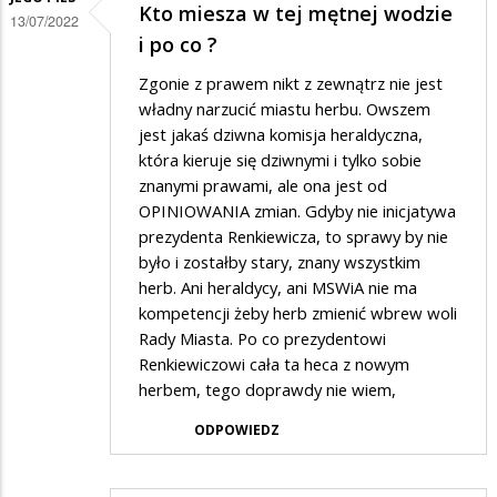
Kto miesza w tej mętnej wodzie
13/07/2022
i po co ?
Zgonie z prawem nikt z zewnątrz nie jest
władny narzucić miastu herbu. Owszem
jest jakaś dziwna komisja heraldyczna,
która kieruje się dziwnymi i tylko sobie
znanymi prawami, ale ona jest od
OPINIOWANIA zmian. Gdyby nie inicjatywa
prezydenta Renkiewicza, to sprawy by nie
było i zostałby stary, znany wszystkim
herb. Ani heraldycy, ani MSWiA nie ma
kompetencji żeby herb zmienić wbrew woli
Rady Miasta. Po co prezydentowi
Renkiewiczowi cała ta heca z nowym
herbem, tego doprawdy nie wiem,
ODPOWIEDZ