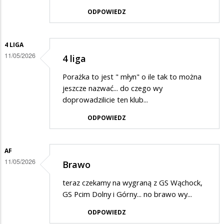
ODPOWIEDZ
4 LIGA
11/05/2026
4 liga
Porażka to jest " młyn" o ile tak to można
jeszcze nazwać... do czego wy
doprowadzilicie ten klub...
ODPOWIEDZ
AF
11/05/2026
Brawo
teraz czekamy na wygraną z GS Wąchock,
GS Pcim Dolny i Górny... no brawo wy...
ODPOWIEDZ