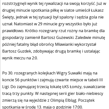
rozstrzygnęli wynik tej rywalizacji na swoją korzyść. Już w
drugiej minucie spotkania piłkę w siatce umieścił Łukasz
Święty, jednak w tej sytuacji był spalony i sędzia gola nie
uznał. Natomiast w 29 minucie gry wszystko było już
prawidłowo. Krótko rozegrany rzut rożny na bramkę dla
gospodarzy zamienił Bartosz Gużewski. Zaledwie minutę
później fatalny błąd obrońcy Mławianki wykorzystał
Bartosz Guzdek, zdobywając drugą bramkę i ustalając
wynik meczu na 2:0.
Po 30. rozegranych kolejkach Wigry Suwałki mają na
koncie 56 punktów i zajmują czwarte miejsce w tabeli III
Ligi. Do zajmującej trzecią lokatę ŁKS Łomży, suwalczanie
tracą trzy punkty. W następnej serii gier biało-niebiescy
zmierzą się na wyjeździe z Olimpią Elbląg. Początek
spotkania w środę 13. maja o godzinie 17:00.