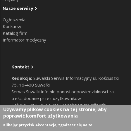
Nasze serwisy
Ogłoszenia
Konkursy
Katalog firm
Informator medyczny
Kontakt
Redakcja:
Suwalski Serwis Informacyjny ul. Kościuszki
75, 16-400 Suwałki
Serwis Suwalki.info nie ponosi odpowiedzialności za
treści dodane przez użytkowników
Tel: 885-212-212 e-mail:
redakcja@suwalki.info
,
Używamy plików cookies na tej stronie, aby
reklama@suwalki.info
poprawić komfort użytkowania
RODO
|
Cookies
Zaloguj
Klikając przycisk Akceptacja, zgadzasz się na to.
User account menu