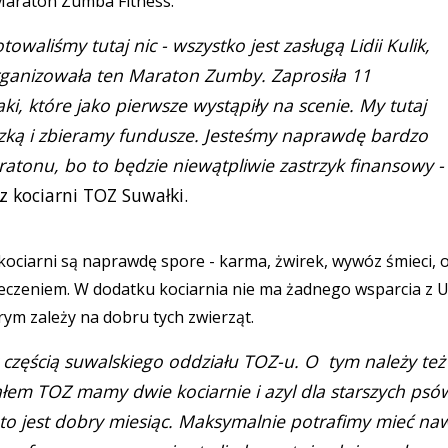
 Maraton Zumba Fitness.
owaliśmy tutaj nic - wszystko jest zasługą Lidii Kulik,
rganizowała ten Maraton Zumby. Zaprosiła 11
aki, które jako pierwsze wystąpiły na scenie. My tutaj
szką i zbieramy fundusze. Jesteśmy naprawdę bardzo
atonu, bo to będzie niewątpliwie zastrzyk finansowy -
 kociarni TOZ Suwałki.
kociarni są naprawdę spore - karma, żwirek, wywóz śmieci, 
leczeniem. W dodatku kociarnia nie ma żadnego wsparcia z 
órym zależy na dobru tych zwierząt.
 częścią suwalskiego oddziału TOZ-u. O tym należy też
łem TOZ mamy dwie kociarnie i azyl dla starszych psó
e to jest dobry miesiąc. Maksymalnie potrafimy mieć na