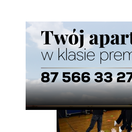
Strona główna
/
Wiadomości
/
Z życia miasta
/
Tańczyli Zu
Ścieżka
nawigacyjna
/
Z ŻYCIA MIASTA
28/04/2024
4 Komentarzy
Tańczyli Zumbę i zbierali środki na koty