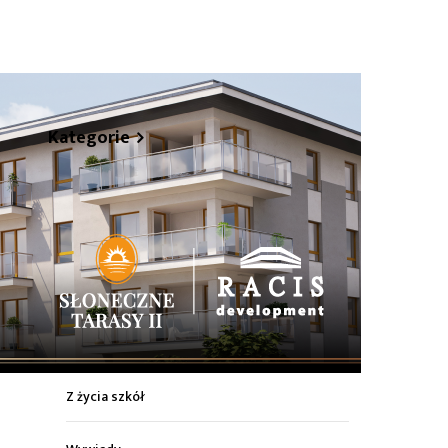
hare
Kategorie
Z życia miasta
Sport
Kultura
Wiadomości z regionu
Z życia szkół