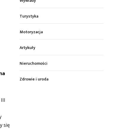
Wywiady
Turystyka
Motoryzacja
Artykuły
Nieruchomości
 na
Zdrowie i uroda
III
y
y się