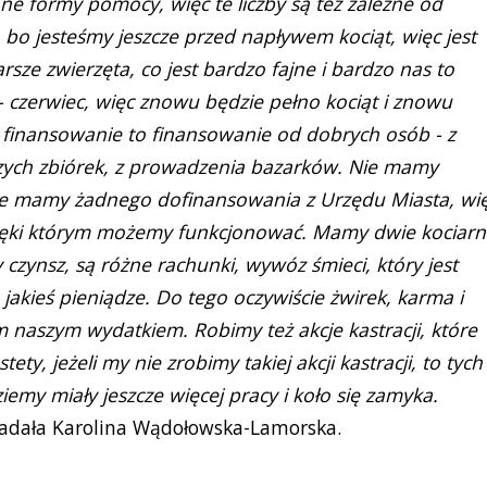
nne formy pomocy, więc te liczby są też zależne od
 bo jesteśmy jeszcze przed napływem kociąt, więc jest
arsze zwierzęta, co jest bardzo fajne i bardzo nas to
 - czerwiec, więc znowu będzie pełno kociąt i znowu
e finansowanie to finansowanie od dobrych osób - z
szych zbiórek, z prowadzenia bazarków. Nie mamy
e mamy żadnego dofinansowania z Urzędu Miasta, wi
dzięki którym możemy funkcjonować. Mamy dwie kociarn
czynsz, są różne rachunki, wywóz śmieci, który jest
 jakieś pieniądze. Do tego oczywiście żwirek, karma i
m naszym wydatkiem. Robimy też akcje kastracji, które
tety, jeżeli my nie zrobimy takiej akcji kastracji, to tych
iemy miały jeszcze więcej pracy i koło się zamyka.
dała Karolina Wądołowska-Lamorska.