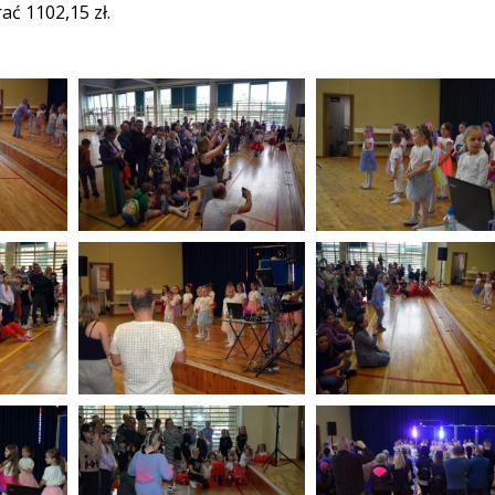
ać 1102,15 zł.