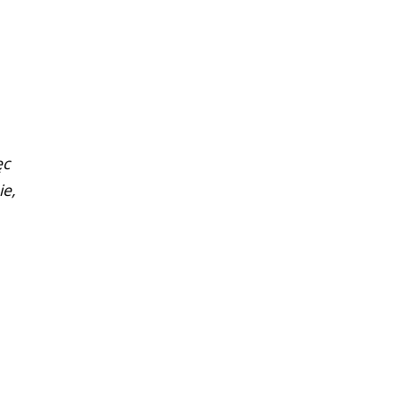
ęc
ie,