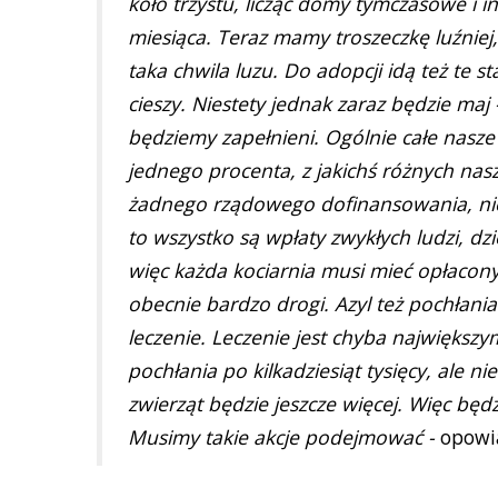
koło trzystu, licząc domy tymczasowe i i
miesiąca. Teraz mamy troszeczkę luźniej,
taka chwila luzu. Do adopcji idą też te st
cieszy. Niestety jednak zaraz będzie maj
będziemy zapełnieni. Ogólnie całe nasz
jednego procenta, z jakichś różnych na
żadnego rządowego dofinansowania, ni
to wszystko są wpłaty zwykłych ludzi, 
więc każda kociarnia musi mieć opłacony 
obecnie bardzo drogi. Azyl też pochłania
leczenie. Leczenie jest chyba największy
pochłania po kilkadziesiąt tysięcy, ale nies
zwierząt będzie jeszcze więcej. Więc będz
Musimy takie akcje podejmować -
opowia