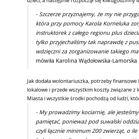
dzieci, a następnie rozpoczął się kilkugodzinny
- Szczerze przyznajemy, że my nie przygot
która przy pomocy Karola Korneluka zo
instruktorek z całego regionu plus dzieci
tylko przyjechaliśmy tak naprawdę z pu
wdzięczni za zorganizowanie takiego mar
mówiła Karolina Wądołowska-Lamorska z
Jak dodała wolontariuszka, potrzeby finansowe 
lokalowe i przede wszystkim koszty związane z 
Miasta i wszystkie środki pochodzą od ludzi, kt
- My prowadzimy kociarnię, ale jesteśmy
pamiętać, ponieważ pod suwalski oddzia
czyli łącznie minimum 200 zwierząt, o il