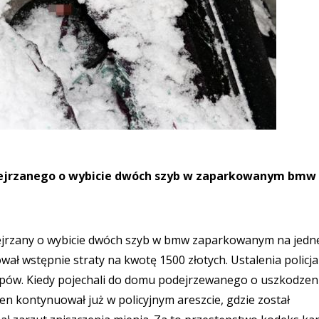
podejrzanego o wybicie dwóch szyb w zaparkowanym bmw
dejrzany o wybicie dwóch szyb w bmw zaparkowanym na jedne
wał wstępnie straty na kwotę 1500 złotych. Ustalenia policj
ipów. Kiedy pojechali do domu podejrzewanego o uszkodzen
 Sen kontynuował już w policyjnym areszcie, gdzie został