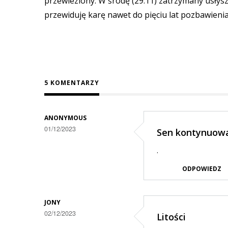
przewieziony. W środę (29.11) zatrzymany usłysz
przewiduję karę nawet do pięciu lat pozbawienia
5 KOMENTARZY
ANONYMOUS
01/12/2023
Sen kontynuował
.
ODPOWIEDZ
JONY
02/12/2023
Litości