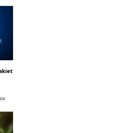
akiet
026