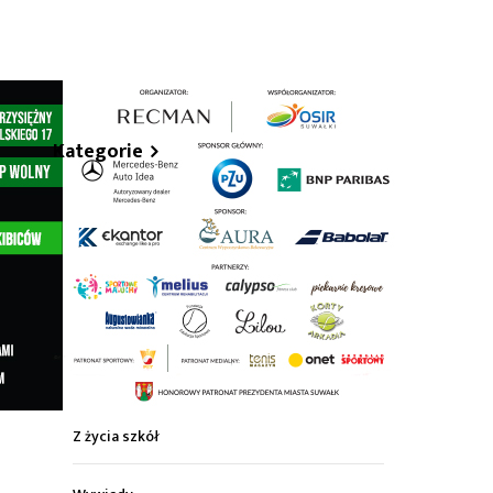
hare
Kategorie
Z życia miasta
Sport
Kultura
Wiadomości z regionu
Z życia szkół