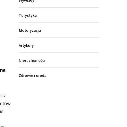
Wywiady
Turystyka
Motoryzacja
Artykuły
Nieruchomości
 na
Zdrowie i uroda
j z
antów
ie