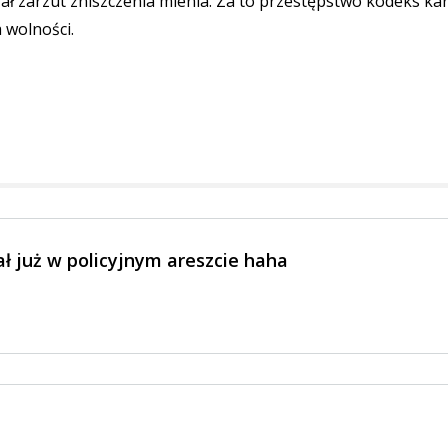
ał zarzut zniszczenia mienia. Za to przestępstwo kodeks ka
 wolności.
 już w policyjnym areszcie haha