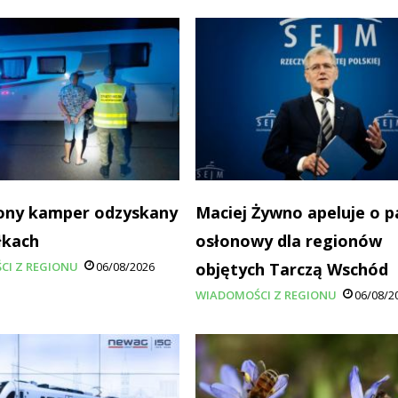
ony kamper odzyskany
Maciej Żywno apeluje o p
łkach
osłonowy dla regionów
CI Z REGIONU
06/08/2026
objętych Tarczą Wschód
WIADOMOŚCI Z REGIONU
06/08/2