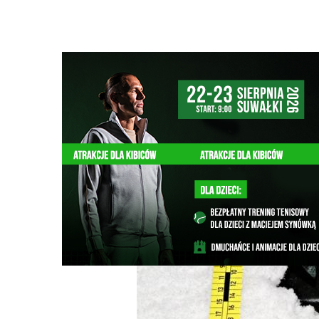
Strona główna
/
Wiadomości
/
Wiadomości z regionu
/
20
Ścieżka
nawigacyjna
/
WIADOMOŚCI Z REGIONU
01/12/2023
5 Komentarzy
20-latek wybił szyby w bmw