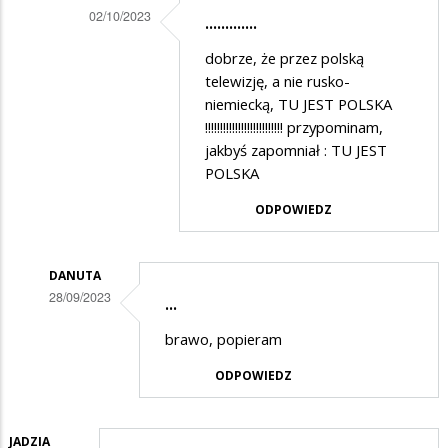
02/10/2023
.............
Dodane
dobrze, że przez polską
przez
telewizję, a nie rusko-
Zenek
niemiecką, TU JEST POLSKA
!!!!!!!!!!!!!!!!!!!!!!!!!! przypominam,
w
jakbyś zapomniał : TU JEST
odpowiedzi
POLSKA
na
ODPOWIEDZ
Koncert
DANUTA
28/09/2023
...
Dodane
brawo, popieram
przez
ODPOWIEDZ
olo
w
odpowiedzi
JADZIA