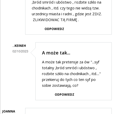
,bród smród i ubóstwo , rozbite szklo na
chodnikach , itd. czy tego nie widzą tzw.
urzednicy miasta i radni , gdzie jest ZDIZ.
ZLIKWIDOWAC TĄ FIRMĘ .
ODPOWIEDZ
..KEINEH
02/10/2023
A może tak...
Dodane
A może tak pretensje za ów "...syf
przez
totalny ,bród smród i ubóstwo ,
Heniek
rozbite szklo na chodnikach , itd...."
przekieruj do tych co ten syf po
..
sobie zostawiają, co?
w
ODPOWIEDZ
odpowiedzi
na
To
JOANNA