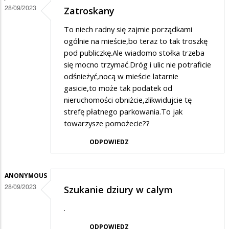
28/09/2023
Zatroskany
na
Panie
To niech radny się zajmie porządkami
kierowniku
ogólnie na mieście,bo teraz to tak troszkę
pod publiczkę.Ale wiadomo stołka trzeba
się mocno trzymać.Dróg i ulic nie potraficie
odśnieżyć,nocą w mieście latarnie
gasicie,to może tak podatek od
nieruchomości obniżcie,zlikwidujcie tę
strefę płatnego parkowania.To jak
towarzysze pomożecie??
ODPOWIEDZ
ANONYMOUS
28/09/2023
Szukanie dziury w calym
.
ODPOWIEDZ