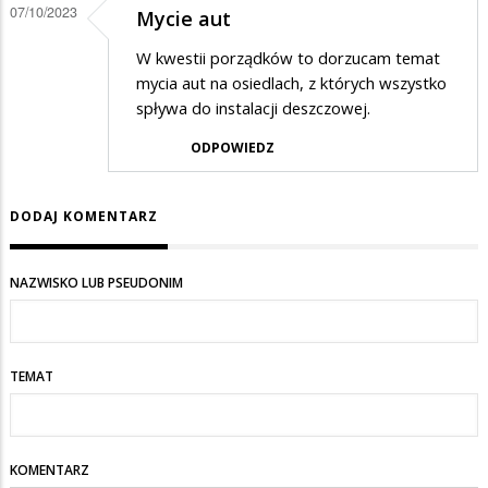
07/10/2023
prawda
Mycie aut
centrum
W kwestii porządków to dorzucam temat
miasta
mycia aut na osiedlach, z których wszystko
spływa do instalacji deszczowej.
…
ODPOWIEDZ
DODAJ KOMENTARZ
NAZWISKO LUB PSEUDONIM
TEMAT
KOMENTARZ