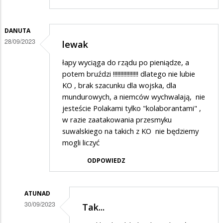
DANUTA
28/09/2023
lewak
łapy wyciąga do rządu po pieniądze, a
potem bruździ !!!!!!!!!!!!!!!!! dlatego nie lubie
KO , brak szacunku dla wojska, dla
mundurowych, a niemców wychwalają, nie
jesteście Polakami tylko "kolaborantami" ,
w razie zaatakowania przesmyku
suwalskiego na takich z KO nie będziemy
mogli liczyć
ODPOWIEDZ
ATUNAD
30/09/2023
Tak...
Dodane