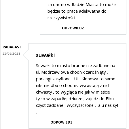
Anonymous
za darmo w Radzie Miasta to może
będzie to praca adekwatna do
w
rzeczywistości
odpowiedzi
ODPOWIEDZ
na
Skandal
RADAGAST
29/09/2023
suwałki
Suwałki to miasto brudne nie zadbane na
ul. Modrzewiowa chodnik zarośnięty ,
parkingi zasyfione , UL. Klonowa to samo ,
nikt nie dba o chodniki wyrastają z nich
chwasty , to wygląda nie jak w mieście
tylko w zapadłej dziurze , zajedż do Ełku
czyst zadbane , wyczyszczone , a u nas syf
.
ODPOWIEDZ