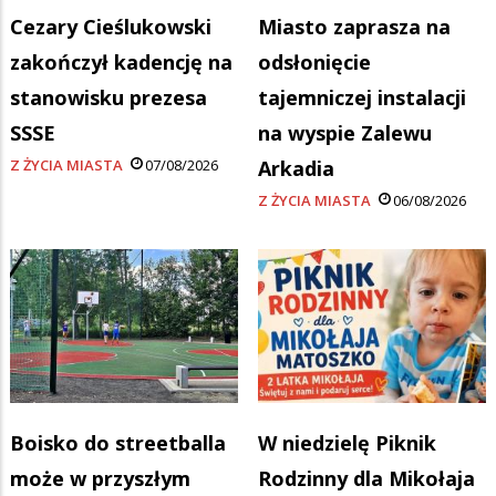
Cezary Cieślukowski
Miasto zaprasza na
zakończył kadencję na
odsłonięcie
stanowisku prezesa
tajemniczej instalacji
SSSE
na wyspie Zalewu
Z ŻYCIA MIASTA
07/08/2026
Arkadia
Z ŻYCIA MIASTA
06/08/2026
Boisko do streetballa
W niedzielę Piknik
może w przyszłym
Rodzinny dla Mikołaja