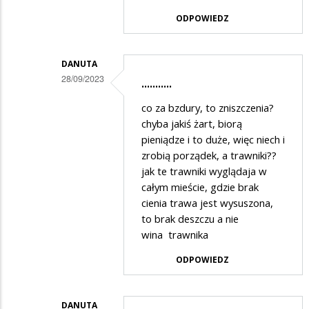
Zenek
ODPOWIEDZ
w
odpowiedzi
na
DANUTA
28/09/2023
...........
Koncert
Dodane
co za bzdury, to zniszczenia?
przez
chyba jakiś żart, biorą
Zenek
pieniądze i to duże, więc niech i
zrobią porządek, a trawniki??
w
jak te trawniki wyglądaja w
odpowiedzi
całym mieście, gdzie brak
na
cienia trawa jest wysuszona,
Koncert
to brak deszczu a nie
wina trawnika
ODPOWIEDZ
DANUTA