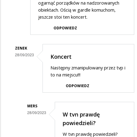
ogarnąć porządków na nadzorowanych
obiektach. Ością w gardle komuchom,
jeszcze stoi ten koncert.
ODPOWIEDZ
ZENEK
28/09/2023
Koncert
Dodane
Następny zmanipulowany przez tvp i
przez
to na miejscu!!!
olo
ODPOWIEDZ
w
odpowiedzi
MERS
na
28/09/2023
W tvn prawdę
Panie
Dodane
powiedzieli?
kierowniku
przez
W tvn prawdę powiedzieli?