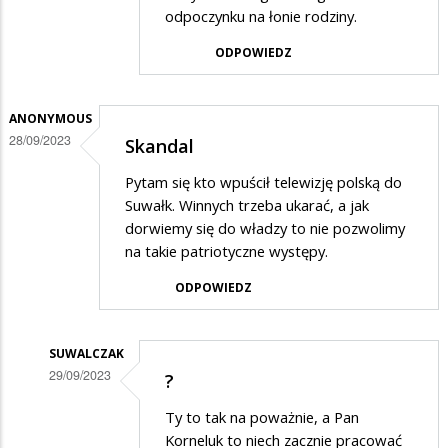
odpoczynku na łonie rodziny.
ODPOWIEDZ
ANONYMOUS
28/09/2023
Skandal
Pytam się kto wpuścił telewizję polską do
Suwałk. Winnych trzeba ukarać, a jak
dorwiemy się do władzy to nie pozwolimy
na takie patriotyczne występy.
ODPOWIEDZ
SUWALCZAK
29/09/2023
?
Dodane
Ty to tak na poważnie, a Pan
przez
Korneluk to niech zacznie pracować