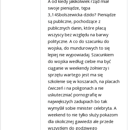
A od kiedy jakikolwiek rząd miał
przez
swoje pieniądze, tępa
Danuta
3,14Sbolszewicka dzido? Pieniądze
są publiczne, pochodzące z
w
publicznych danin, które płacą
odpowiedzi
wszyscy bez względu na barwy
na
polityczne. A co do szacunku do
lewak
wojska, do mundurowych to się
lepiej nie wypowiadaj. Szacunkiem
do wojska według ciebie ma być
ciąganie w weekendy żołnierzy i
sprzętu wartego jest ma się
szkolenie się w koszarach, na placach
ćwiczeń i na poligonach a nie
uskuteczniać pornografię w
największych zadupiach bo tak
wymyślił sobie minister celebryta. A
weekend to nie tylko służy pokazom
dla okolicznej gawiedzi ale przede
wszystkim do godziwego