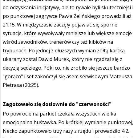
do odzyskania inicjatywy, ale to rywale byli skuteczniejsi i
po punktowej zagrywce Pawła Żelińskiego prowadzili aż
21:15. W międzyczasie zaczęły pojawiać się sporne
sytuacje, które wywoływały mniejsze lub większe emocje
wśród zawodników, trenerów czy też kibiców na
trybunach. Po jednej z dłuższych wymian żółtą kartką
ukarany został Dawid Murek, który nie zgadzał się z
decyzją sędziego. Póki co, nie zrobiło się jeszcze bardzo
"gorąco" i set zakończył się asem serwisowym Mateusza
Pietrasa (20:25).
Zagotowało się dosłownie do "czerwoności"
Po powrocie na parkiet czekała wszystkich wielka
emocjonalna huśtawka. Po krótkiej wymianie punktowej,
Necko zapunktowało trzy razy z rzędu i prowadziło 4:2.