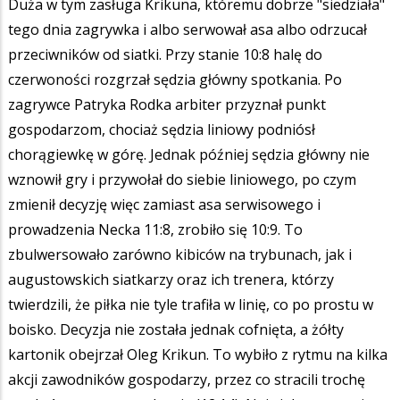
Duża w tym zasługa Krikuna, któremu dobrze "siedziała"
tego dnia zagrywka i albo serwował asa albo odrzucał
przeciwników od siatki. Przy stanie 10:8 halę do
czerwoności rozgrzał sędzia główny spotkania. Po
zagrywce Patryka Rodka arbiter przyznał punkt
gospodarzom, chociaż sędzia liniowy podniósł
chorągiewkę w górę. Jednak później sędzia główny nie
wznowił gry i przywołał do siebie liniowego, po czym
zmienił decyzję więc zamiast asa serwisowego i
prowadzenia Necka 11:8, zrobiło się 10:9. To
zbulwersowało zarówno kibiców na trybunach, jak i
augustowskich siatkarzy oraz ich trenera, którzy
twierdzili, że piłka nie tyle trafiła w linię, co po prostu w
boisko. Decyzja nie została jednak cofnięta, a żółty
kartonik obejrzał Oleg Krikun. To wybiło z rytmu na kilka
akcji zawodników gospodarzy, przez co stracili trochę