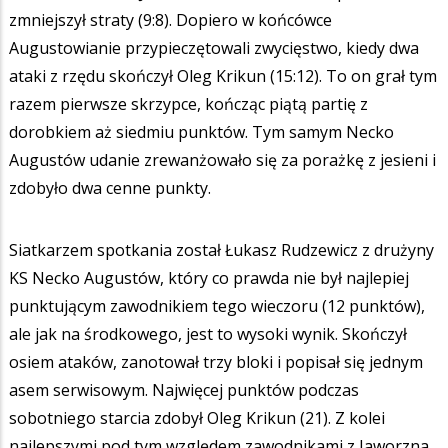
zmniejszył straty (9:8). Dopiero w końcówce
Augustowianie przypieczętowali zwycięstwo, kiedy dwa
ataki z rzędu skończył Oleg Krikun (15:12). To on grał tym
razem pierwsze skrzypce, kończąc piątą partię z
dorobkiem aż siedmiu punktów. Tym samym Necko
Augustów udanie zrewanżowało się za porażkę z jesieni i
zdobyło dwa cenne punkty.
Siatkarzem spotkania został Łukasz Rudzewicz z drużyny
KS Necko Augustów, który co prawda nie był najlepiej
punktującym zawodnikiem tego wieczoru (12 punktów),
ale jak na środkowego, jest to wysoki wynik. Skończył
osiem ataków, zanotował trzy bloki i popisał się jednym
asem serwisowym. Najwięcej punktów podczas
sobotniego starcia zdobył Oleg Krikun (21). Z kolei
najlepszymi pod tym względem zawodnikami z Jaworzna