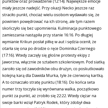
punktów oraz prowadzenie (12:14). Największe emocje
miały jeszcze nadejść. Przy okazji Necko jeszcze raz
straciło punkt, chociaż wielu osobom wydawało się, że
powinien powędrować na ich stronę, ale tym razem
skończyło się bez upomnienia. Kulminacja punktowego
zamieszania nastąpiła przy stanie 16:16. Po długiej
wymianie Krikun posłał piłkę w aut i sędzia ocenił, że
otarła się ona po drodze o ręce Dominika Czernego
(17:16). Wtedy zaczęły się głośne protesty ekipy z
Jaworzna, włącznie ze sztabem szkoleniowym. Pod siatką
zaroiło się od zawodników obu drużyn, co poskutkowało
kolejną karą dla Dawida Murka, tyle że czerwoną kartką.
A to oznaczało stratę punktu (18:16). Do końca seta
numer trzy toczyła się wyrównana walka, początkowo
punkt za punkt, aż zrobiło się 22:22. Wtedy ciężar na
swoje barki wziął Patryk Rodek, który zdobył dwa