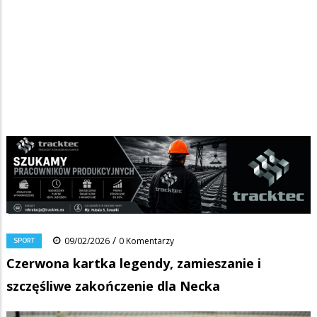
Strona główna
/
Wiadomości
/
Sport
/
Ścieżka
Czerwona kartka legendy, zamieszanie i szczęśliwe zakończenie dla
Necka
nawigacyjna
Facebook
Pinterest
Tumblr
Reddit
Share
0
/
SPORT
09/02/2026
0 Komentarzy
Czerwona kartka legendy, zamieszanie i
szczęśliwe zakończenie dla Necka