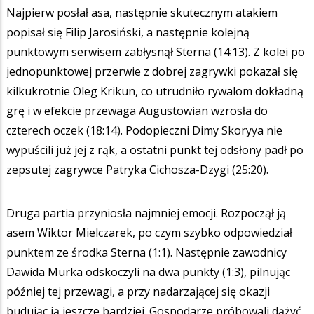
Najpierw posłał asa, następnie skutecznym atakiem
popisał się Filip Jarosiński, a następnie kolejną
punktowym serwisem zabłysnął Sterna (14:13). Z kolei po
jednopunktowej przerwie z dobrej zagrywki pokazał się
kilkukrotnie Oleg Krikun, co utrudniło rywalom dokładną
grę i w efekcie przewaga Augustowian wzrosła do
czterech oczek (18:14). Podopieczni Dimy Skoryya nie
wypuścili już jej z rąk, a ostatni punkt tej odsłony padł po
zepsutej zagrywce Patryka Cichosza-Dzygi (25:20).
Druga partia przyniosła najmniej emocji. Rozpoczął ją
asem Wiktor Mielczarek, po czym szybko odpowiedział
punktem ze środka Sterna (1:1). Następnie zawodnicy
Dawida Murka odskoczyli na dwa punkty (1:3), pilnując
później tej przewagi, a przy nadarzającej się okazji
budując ją jeszcze bardziej. Gospodarze próbowali dążyć