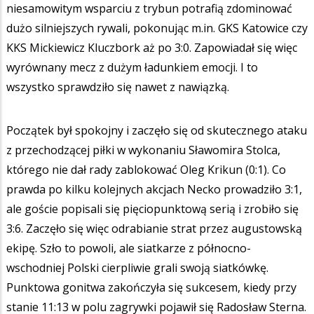
niesamowitym wsparciu z trybun potrafią zdominować
dużo silniejszych rywali, pokonując m.in. GKS Katowice czy
KKS Mickiewicz Kluczbork aż po 3:0. Zapowiadał się więc
wyrównany mecz z dużym ładunkiem emocji. I to
wszystko sprawdziło się nawet z nawiązką.
Początek był spokojny i zaczęło się od skutecznego ataku
z przechodzącej piłki w wykonaniu Sławomira Stolca,
którego nie dał rady zablokować Oleg Krikun (0:1). Co
prawda po kilku kolejnych akcjach Necko prowadziło 3:1,
ale goście popisali się pięciopunktową serią i zrobiło się
3:6. Zaczęło się więc odrabianie strat przez augustowską
ekipę. Szło to powoli, ale siatkarze z północno-
wschodniej Polski cierpliwie grali swoją siatkówkę.
Punktowa gonitwa zakończyła się sukcesem, kiedy przy
stanie 11:13 w polu zagrywki pojawił się Radosław Sterna.