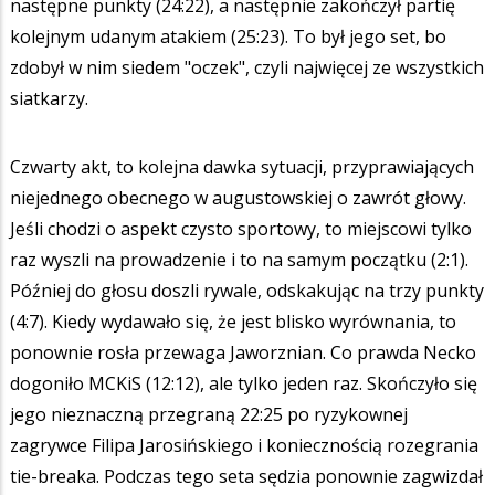
następne punkty (24:22), a następnie zakończył partię
kolejnym udanym atakiem (25:23). To był jego set, bo
zdobył w nim siedem "oczek", czyli najwięcej ze wszystkich
siatkarzy.
Czwarty akt, to kolejna dawka sytuacji, przyprawiających
niejednego obecnego w augustowskiej o zawrót głowy.
Jeśli chodzi o aspekt czysto sportowy, to miejscowi tylko
raz wyszli na prowadzenie i to na samym początku (2:1).
Później do głosu doszli rywale, odskakując na trzy punkty
(4:7). Kiedy wydawało się, że jest blisko wyrównania, to
ponownie rosła przewaga Jaworznian. Co prawda Necko
dogoniło MCKiS (12:12), ale tylko jeden raz. Skończyło się
jego nieznaczną przegraną 22:25 po ryzykownej
zagrywce Filipa Jarosińskiego i koniecznością rozegrania
tie-breaka. Podczas tego seta sędzia ponownie zagwizdał