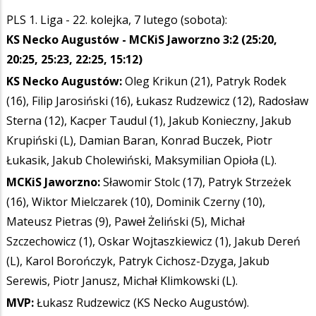
PLS 1. Liga - 22. kolejka, 7 lutego (sobota):
KS Necko Augustów - MCKiS Jaworzno 3:2 (25:20,
20:25, 25:23, 22:25, 15:12)
KS Necko Augustów:
Oleg Krikun (21), Patryk Rodek
(16), Filip Jarosiński (16), Łukasz Rudzewicz (12), Radosław
Sterna (12), Kacper Taudul (1), Jakub Konieczny, Jakub
Krupiński (L), Damian Baran, Konrad Buczek, Piotr
Łukasik, Jakub Cholewiński, Maksymilian Opioła (L).
MCKiS Jaworzno:
Sławomir Stolc (17), Patryk Strzeżek
(16), Wiktor Mielczarek (10), Dominik Czerny (10),
Mateusz Pietras (9), Paweł Żeliński (5), Michał
Szczechowicz (1), Oskar Wojtaszkiewicz (1), Jakub Dereń
(L), Karol Borończyk, Patryk Cichosz-Dzyga, Jakub
Serewis, Piotr Janusz, Michał Klimkowski (L).
MVP:
Łukasz Rudzewicz (KS Necko Augustów).