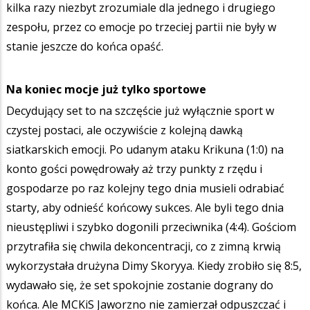
kilka razy niezbyt zrozumiale dla jednego i drugiego
zespołu, przez co emocje po trzeciej partii nie były w
stanie jeszcze do końca opaść.
Na koniec mocje już tylko sportowe
Decydujący set to na szczęście już wyłącznie sport w
czystej postaci, ale oczywiście z kolejną dawką
siatkarskich emocji. Po udanym ataku Krikuna (1:0) na
konto gości powędrowały aż trzy punkty z rzędu i
gospodarze po raz kolejny tego dnia musieli odrabiać
starty, aby odnieść końcowy sukces. Ale byli tego dnia
nieustępliwi i szybko dogonili przeciwnika (4:4). Gościom
przytrafiła się chwila dekoncentracji, co z zimną krwią
wykorzystała drużyna Dimy Skoryya. Kiedy zrobiło się 8:5,
wydawało się, że set spokojnie zostanie dograny do
końca. Ale MCKiS Jaworzno nie zamierzał odpuszczać i