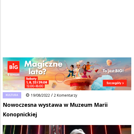
Strona główna
/
Wiadomości
/
Kultura
/
Ścieżka
Nowoczesna wystawa w Muzeum Marii Konopnickiej
nawigacyjna
Facebook
Pinterest
Tumblr
Reddit
Share
0
/
KULTURA
19/08/2022
2 Komentarzy
Nowoczesna wystawa w Muzeum Marii
Konopnickiej