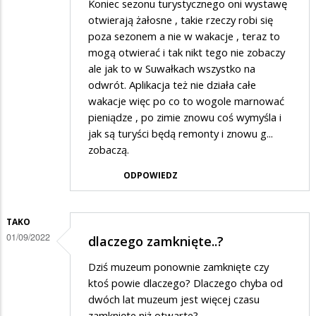
Koniec sezonu turystycznego oni wystawę
otwierają żałosne , takie rzeczy robi się
poza sezonem a nie w wakacje , teraz to
mogą otwierać i tak nikt tego nie zobaczy
ale jak to w Suwałkach wszystko na
odwrót. Aplikacja też nie działa całe
wakacje więc po co to wogole marnować
pieniądze , po zimie znowu coś wymyśla i
jak są turyści będą remonty i znowu g...
zobaczą.
ODPOWIEDZ
TAKO
01/09/2022
dlaczego zamknięte..?
Dziś muzeum ponownie zamknięte czy
ktoś powie dlaczego? Dlaczego chyba od
dwóch lat muzeum jest więcej czasu
zamknięte niż otwarte?