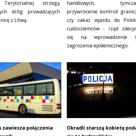
Terytorialnej strzegą
handlowych, tymcza
tych dróg prowadzących
przywrócenie kontroli granic
nicę z Litwą.
czy zakaz wjazdu do Polsk
cudzoziemców - rząd zdecy
się na wprowadzenie s
zagrożenia epidemicznego.
 zawiesza połączenia
Okradli starszą kobietę pod