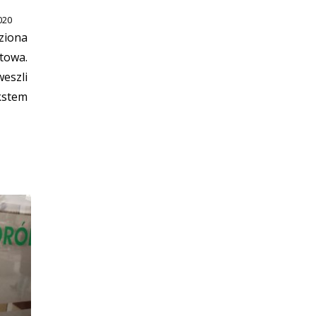
020
ziona
towa.
eszli
kstem