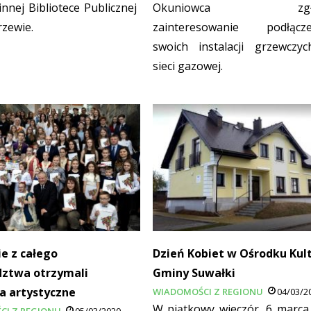
nnej Bibliotece Publicznej
Okuniowca zgłos
rzewie.
zainteresowanie podłącz
swoich instalacji grzewczy
sieci gazowej.
e z całego
Dzień Kobiet w Ośrodku Kul
ztwa otrzymali
Gminy Suwałki
a artystyczne
WIADOMOŚCI Z REGIONU
04/03/2
W piątkowy wieczór, 6 marca