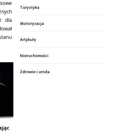
sowe
Turystyka
znych
i dla
Motoryzacja
dował
tanu
Artykuły
Nieruchomości
Zdrowie i uroda
ając