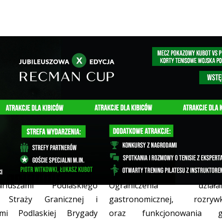
trzegą granicy z Litwą
W Polsce wprowadzono stan
zagrożenia epidemicznego
CI Z REGIONU
16/03/2020
cjanci razem z
WIADOMOŚCI Z REGIONU
14/03/2
nariuszami Podlaskiego
Ograniczenia działaln
u Straży Granicznej i
gastronomicznej, rozryw
zami Podlaskiej Brygady
oraz funkcjonowania gal