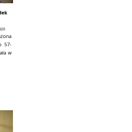
dek
020
ażona
o 57-
ała w