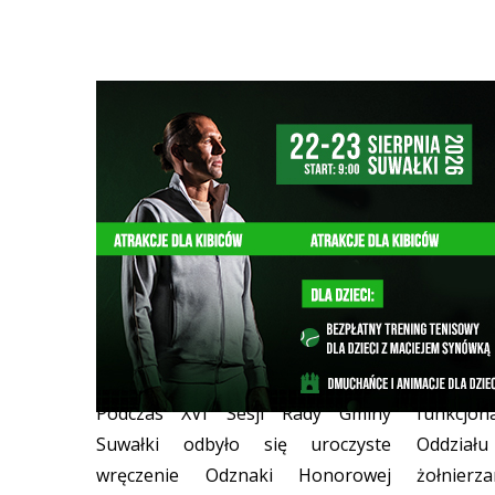
Nadanie Odznaki Honorowej
Służby s
Gminy Suwałki
WIADOMOŚ
Poli
WIADOMOŚCI Z REGIONU
16/03/2020
Podczas XVI Sesji Rady Gminy
funkcjo
Suwałki odbyło się uroczyste
Oddział
wręczenie Odznaki Honorowej
żołnier