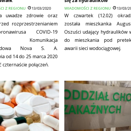
Suwałk
się za hydraulików
CI Z REGIONU
13/03/2020
WIADOMOŚCI Z REGIONU
13/03/2
a uwadze zdrowie oraz
W czwartek (12.02) okrad
zed rozprzestrzenianiem
została mieszkanka Augus
ronawirusa COVID-19
Oszuści udający hydraulików w
ska Komunikacja
do mieszkania pod prete
hodowa Nova S. A.
awarii sieci wodociągowej.
ia od 14 do 25 marca 2020
ić czternaście połączeń.