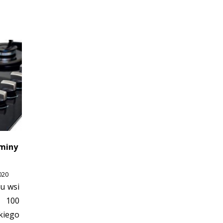
Gminy
020
ku wsi
 100
iego