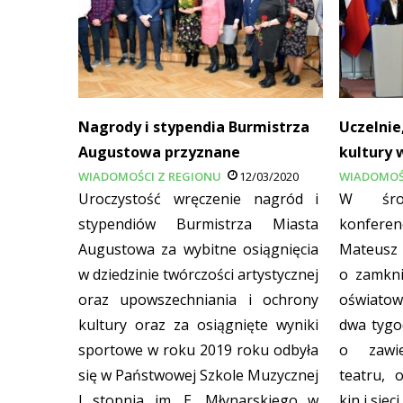
Nagrody i stypendia Burmistrza
Uczelnie
Augustowa przyznane
kultury 
WIADOMOŚCI Z REGIONU
12/03/2020
WIADOMOŚ
Uroczystość wręczenie nagród i
W środ
stypendiów Burmistrza Miasta
konfere
Augustowa za wybitne osiągnięcia
Mateusz 
w dziedzinie twórczości artystycznej
o zamkni
oraz upowszechniania i ochrony
oświatow
kultury oraz za osiągnięte wyniki
dwa tygo
sportowe w roku 2019 roku odbyła
o zawie
się w Państwowej Szkole Muzycznej
teatru, 
I stopnia im. E. Młynarskiego w
kin i siec