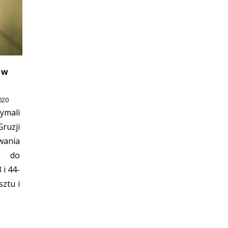
 w
020
ymali
uzji
ania
m do
 i 44-
sztu i