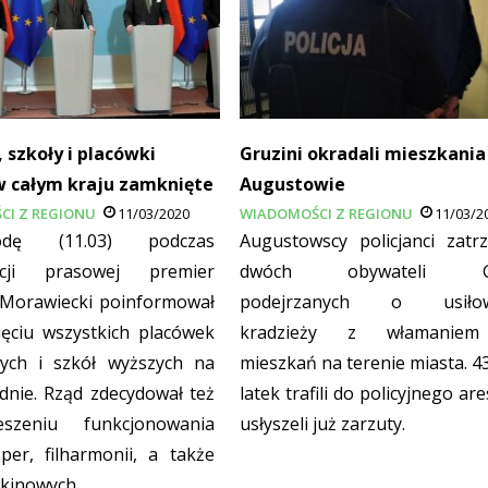
, szkoły i placówki
Gruzini okradali mieszkania
w całym kraju zamknięte
Augustowie
CI Z REGIONU
11/03/2020
WIADOMOŚCI Z REGIONU
11/03/2
ę (11.03) podczas
Augustowscy policjanci zatrz
ncji prasowej premier
dwóch obywateli Gr
Morawiecki poinformował
podejrzanych o usiłow
ęciu wszystkich placówek
kradzieży z włamanie
ych i szkół wyższych na
mieszkań na terenie miasta. 43
dnie. Rząd zdecydował też
latek trafili do policyjnego are
szeniu funkcjonowania
usłyszeli już zarzuty.
oper, filharmonii, a także
i kinowych.