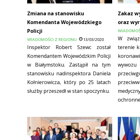
Zmiana na stanowisku
Zakaz w
Komendanta Wojewódzkiego
oraz wy
Policji
WIADOMOŚ
W związ
WIADOMOŚCI Z REGIONU
13/03/2020
Inspektor Robert Szewc został
terenie 
Komendantem Wojewódzkim Policji
koronawi
w Białymstoku. Zastąpił na tym
wyw
stanowisku nadinspektora Daniela
przec
Kołnierowicza, który po 25 latach
przeciw
służby przeszedł w stan spoczynku.
medyczn
ochronne