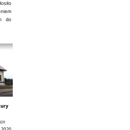
iło
eniem
ch do
tury
020
 2020