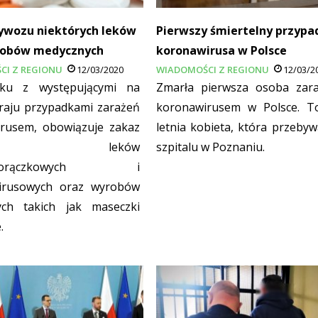
ywozu niektórych leków
Pierwszy śmiertelny przypa
robów medycznych
koronawirusa w Polsce
CI Z REGIONU
12/03/2020
WIADOMOŚCI Z REGIONU
12/03/2
ku z występującymi na
Zmarła pierwsza osoba zar
kraju przypadkami zarażeń
koronawirusem w Polsce. T
rusem, obowiązuje zakaz
letnia kobieta, która przebyw
ozu leków
szpitalu w Poznaniu.
iwgorączkowych i
wirusowych oraz wyrobów
ych takich jak maseczki
.