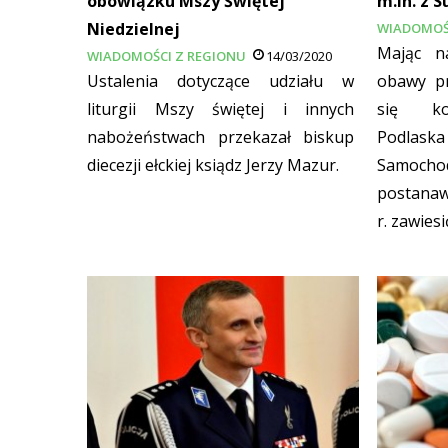
obowiązku Mszy Świętej
m.in. z 
Niedzielnej
WIADOMOŚ
Mając n
WIADOMOŚCI Z REGIONU
14/03/2020
Ustalenia dotyczące udziału w
obawy pr
liturgii Mszy świętej i innych
się ko
nabożeństwach przekazał biskup
Podla
diecezji ełckiej ksiądz Jerzy Mazur.
Samoc
postanaw
r. zawies