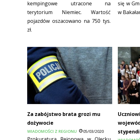
kempingowe utracone na
się w Gmi
terytorium Niemiec. Wartość
w Bakała
pojazdów oszacowano na 750 tys.
zł.
Za zabójstwo brata grozi mu
Uczniowi
dożywocie
wojewód
stypendi
WIADOMOŚCI Z REGIONU
05/03/2020
Prokuratura Rejonowa w Olecku