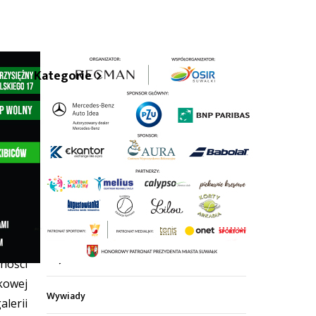
Kategorie
Z życia miasta
Sport
Kultura
Wiadomości z regionu
020
Z życia szkół
ości
kowej
Wywiady
erii