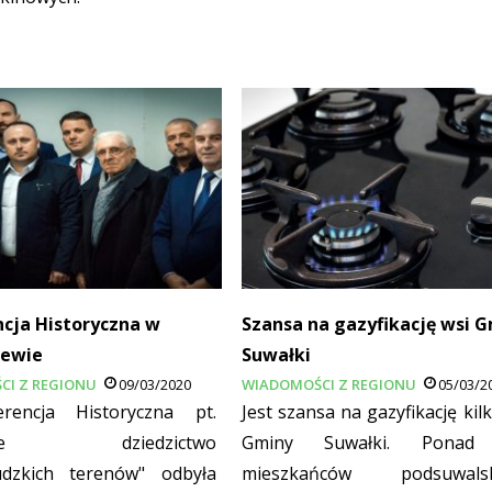
cja Historyczna w
Szansa na gazyfikację wsi 
zewie
Suwałki
CI Z REGIONU
09/03/2020
WIADOMOŚCI Z REGIONU
05/03/2
rencja Historyczna pt.
Jest szansa na gazyfikację kil
cone dziedzictwo
Gminy Suwałki. Ponad
udzkich terenów" odbyła
mieszkańców podsuwalsk