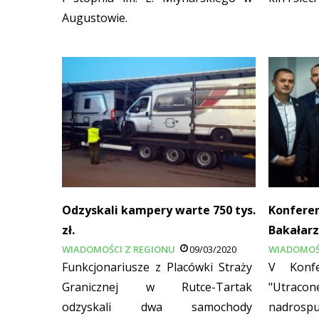
Augustowie.
Odzyskali kampery warte 750 tys.
Konferen
zł.
Bakałar
WIADOMOŚCI Z REGIONU
09/03/2020
WIADOMOŚ
Funkcjonariusze z Placówki Straży
V Konfe
Granicznej w Rutce-Tartak
"Utra
odzyskali dwa samochody
nadrosp