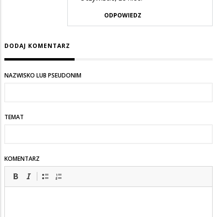
przez
ODPOWIEDZ
Adrian1
w
DODAJ KOMENTARZ
odpowiedzi
na
Prezydent
NAZWISKO LUB PSEUDONIM
Renkiewicz
może
modlić
TEMAT
się
prywatnie
KOMENTARZ
nie
urzędowo