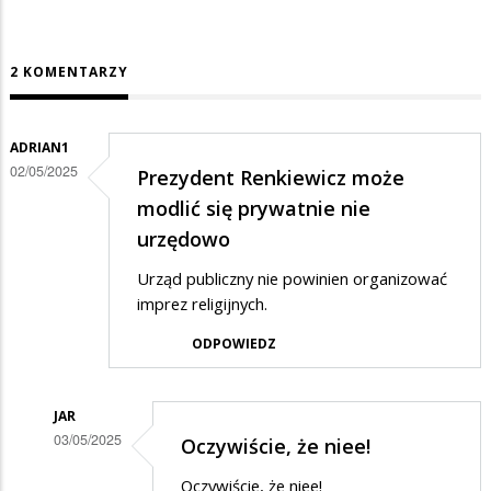
2 KOMENTARZY
ADRIAN1
02/05/2025
Prezydent Renkiewicz może
modlić się prywatnie nie
urzędowo
Urząd publiczny nie powinien organizować
imprez religijnych.
ODPOWIEDZ
JAR
03/05/2025
Oczywiście, że niee!
Dodane
Oczywiście, że niee!