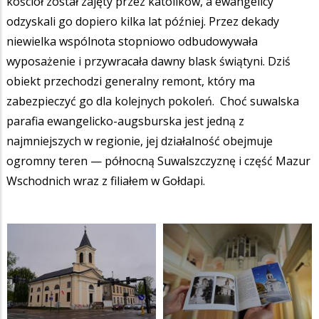
kościół został zajęty przez katolików, a ewangelicy
odzyskali go dopiero kilka lat później. Przez dekady
niewielka wspólnota stopniowo odbudowywała
wyposażenie i przywracała dawny blask świątyni. Dziś
obiekt przechodzi generalny remont, który ma
zabezpieczyć go dla kolejnych pokoleń. Choć suwalska
parafia ewangelicko-augsburska jest jedną z
najmniejszych w regionie, jej działalność obejmuje
ogromny teren — północną Suwalszczyznę i część Mazur
Wschodnich wraz z filiałem w Gołdapi.