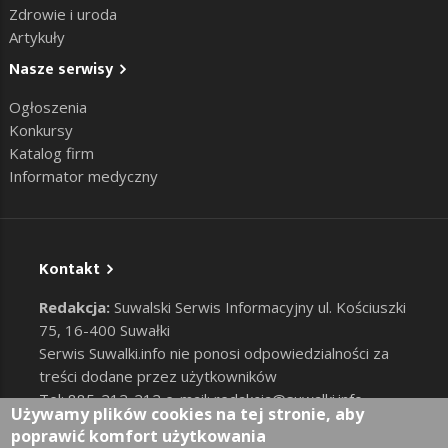
Zdrowie i uroda
Artykuły
Nasze serwisy
Ogłoszenia
Konkursy
Katalog firm
Informator medyczny
Kontakt
Redakcja:
Suwalski Serwis Informacyjny ul. Kościuszki
75, 16-400 Suwałki
Serwis Suwalki.info nie ponosi odpowiedzialności za
treści dodane przez użytkowników
Tel: 885-212-212 e-mail:
redakcja@suwalki.info
,
Używamy plików cookies na tej stronie, aby
reklama@suwalki.info
poprawić komfort użytkowania
RODO
|
Cookies