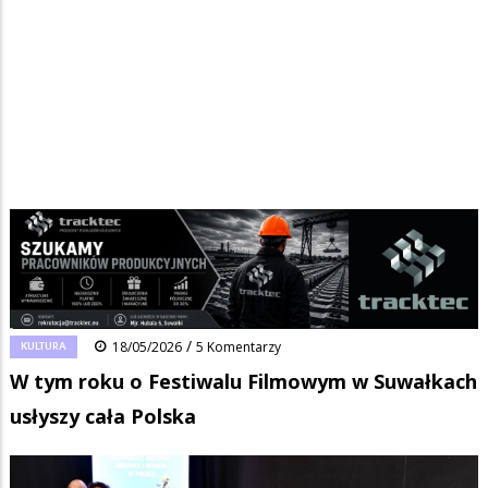
Strona główna
/
Wiadomości
/
Kultura
/
Ścieżka
W tym roku o Festiwalu Filmowym w Suwałkach usłyszy cała Polska
nawigacyjna
Facebook
Pinterest
Tumblr
Reddit
Share
0
/
KULTURA
18/05/2026
5 Komentarzy
W tym roku o Festiwalu Filmowym w Suwałkach
usłyszy cała Polska