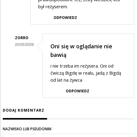
był reżyserem.
ODPOWIEDZ
ZORRO
20/05/2026
Oni się w oglądanie nie
Dodane
bawią
przez
i nie trzeba im reżysera. Oni od
Gość
ćwiczą Bigdę w realu, jadą z Bigdą
w
od lat na żywca
odpowiedzi
ODPOWIEDZ
na
a
DODAJ KOMENTARZ
na
wschodzie
NAZWISKO LUB PSEUDONIM
bez