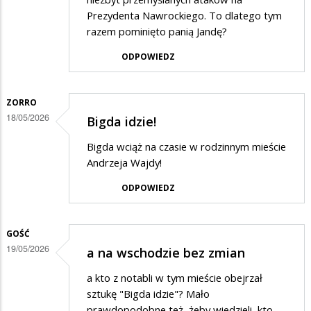
Prezydenta Nawrockiego. To dlatego tym
razem pominięto panią Jandę?
ODPOWIEDZ
ZORRO
18/05/2026
Bigda idzie!
Bigda wciąż na czasie w rodzinnym mieście
Andrzeja Wajdy!
ODPOWIEDZ
GOŚĆ
19/05/2026
a na wschodzie bez zmian
a kto z notabli w tym mieście obejrzał
sztukę "Bigda idzie"? Mało
prawdopodobne też, żeby wiedzieli, kto