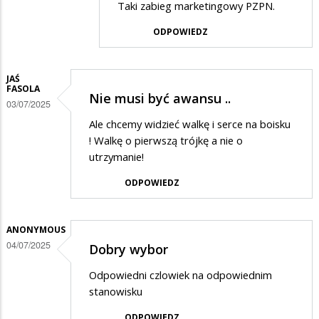
Taki zabieg marketingowy PZPN.
przez
ODPOWIEDZ
4
liga
w
JAŚ
FASOLA
Nie musi być awansu ..
odpowiedzi
03/07/2025
na
Ale chcemy widzieć walkę i serce na boisku
4
! Walkę o pierwszą trójkę a nie o
utrzymanie!
liga
ODPOWIEDZ
ANONYMOUS
04/07/2025
Dobry wybor
Odpowiedni czlowiek na odpowiednim
stanowisku
ODPOWIEDZ