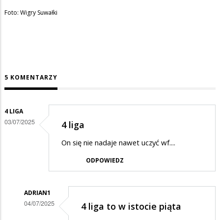
Foto: Wigry Suwałki
5 KOMENTARZY
4 LIGA
03/07/2025
4 liga
On się nie nadaje nawet uczyć wf....
ODPOWIEDZ
ADRIAN1
04/07/2025
4 liga to w istocie piąta
Dodane