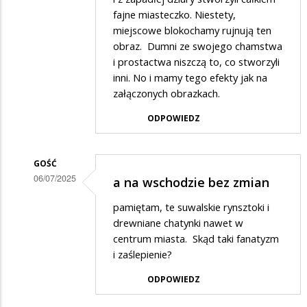
Napływ
fajne miasteczko. Niestety,
z
miejscowe blokochamy rujnują ten
obraz. Dumni ze swojego chamstwa
ostatnich
i prostactwa niszczą to, co stworzyli
kilkudziesięciu
inni. No i mamy tego efekty jak na
lat.
załączonych obrazkach.
ODPOWIEDZ
GOŚĆ
06/07/2025
a na wschodzie bez zmian
Dodane
pamiętam, te suwalskie rynsztoki i
przez
drewniane chatynki nawet w
Alex
centrum miasta. Skąd taki fanatyzm
i zaślepienie?
w
odpowiedzi
ODPOWIEDZ
na