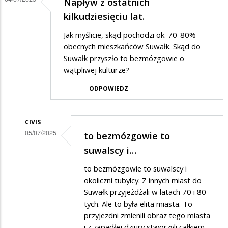
Napływ z ostatnich
kilkudziesięciu lat.
Jak myślicie, skąd pochodzi ok. 70-80%
obecnych mieszkańców Suwałk. Skąd do
Suwałk przyszło to bezmózgowie o
wątpliwej kulturze?
ODPOWIEDZ
CIVIS
05/07/2025
to bezmózgowie to
Dodane
suwalscy i…
przez
to bezmózgowie to suwalscy i
Alex
okoliczni tubylcy. Z innych miast do
w
Suwałk przyjeżdżali w latach 70 i 80-
tych. Ale to była elita miasta. To
odpowiedzi
przyjezdni zmienili obraz tego miasta
na
i z zapadłej dziury stworzyli całkiem