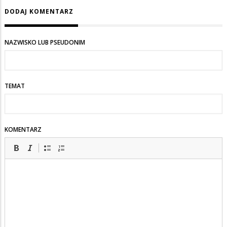
Napływ
DODAJ KOMENTARZ
z
ostatnich
NAZWISKO LUB PSEUDONIM
kilkudziesięciu
lat.
TEMAT
KOMENTARZ