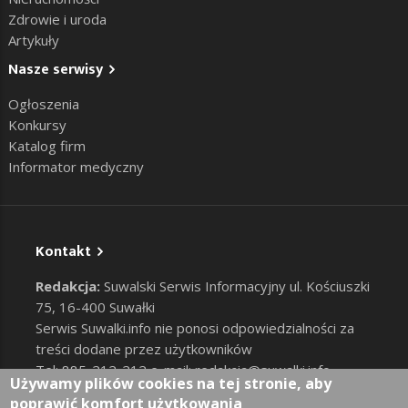
Zdrowie i uroda
Artykuły
Nasze serwisy
Ogłoszenia
Konkursy
Katalog firm
Informator medyczny
Kontakt
Redakcja:
Suwalski Serwis Informacyjny ul. Kościuszki
75, 16-400 Suwałki
Serwis Suwalki.info nie ponosi odpowiedzialności za
treści dodane przez użytkowników
Tel: 885-212-212 e-mail:
redakcja@suwalki.info
,
Używamy plików cookies na tej stronie, aby
reklama@suwalki.info
poprawić komfort użytkowania