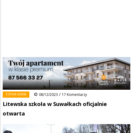
Strona główna
/
Wiadomości
/
Z życia szkół
/
Ścieżka
Litewska szkoła w Suwałkach oficjalnie otwarta
nawigacyjna
Facebook
Pinterest
Tumblr
Reddit
Share
0
/
Z ŻYCIA SZKÓŁ
08/12/2023
17 Komentarzy
Litewska szkoła w Suwałkach oficjalnie
otwarta