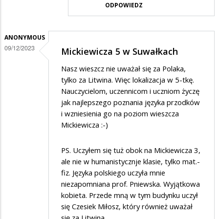
ODPOWIEDZ
na
.....
ANONYMOUS
09/12/2023
Mickiewicza 5 w Suwałkach
Nasz wieszcz nie uważał się za Polaka,
tylko za Litwina. Więc lokalizacja w 5-tkę.
Nauczycielom, uczennicom i uczniom życzę
jak najlepszego poznania języka przodków
i wzniesienia go na poziom wieszcza
Mickiewicza :-)
PS. Uczyłem się tuż obok na Mickiewicza 3,
ale nie w humanistycznje klasie, tylko mat.-
fiz. Języka polskiego uczyła mnie
niezapomniana prof. Pniewska. Wyjątkowa
kobieta. Przede mną w tym budynku uczył
się Czesiek Miłosz, który również uważał
się za Litwina.