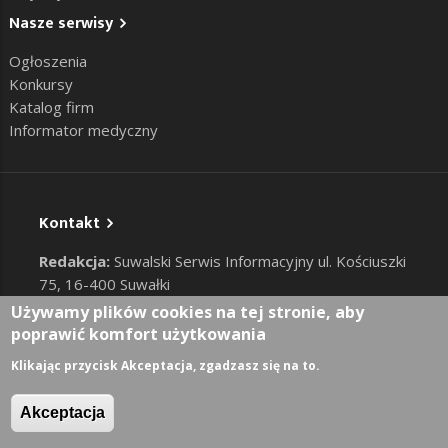
Nasze serwisy
Ogłoszenia
Konkursy
Katalog firm
Informator medyczny
Kontakt
Redakcja:
Suwalski Serwis Informacyjny ul. Kościuszki
75, 16-400 Suwałki
Serwis Suwalki.info nie ponosi odpowiedzialności za
Używamy plików cookies na tej stronie, aby
treści dodane przez użytkowników
poprawić komfort użytkowania
Tel: 885-212-212 e-mail:
redakcja@suwalki.info
,
Klikając przycisk Akceptacja, zgadzasz się na to.
reklama@suwalki.info
RODO
|
Cookies
Akceptacja
Zaloguj
User account menu