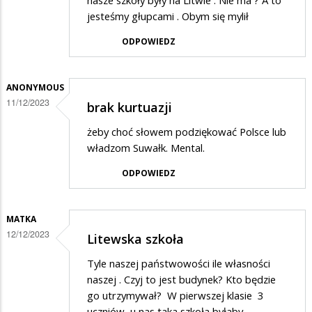
nasze szkoły były na Litwie . Nie ma ? A to
jesteśmy głupcami . Obym się mylił
ODPOWIEDZ
ANONYMOUS
11/12/2023
brak kurtuazji
żeby choć słowem podziękować Polsce lub
władzom Suwałk. Mental.
ODPOWIEDZ
MATKA
12/12/2023
Litewska szkoła
Tyle naszej państwowości ile własności
naszej . Czyj to jest budynek? Kto będzie
go utrzymywał? W pierwszej klasie 3
uczniów, u nas taka szkoła byłaby