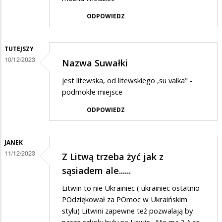
ODPOWIEDZ
TUTEJSZY
10/12/2023
Nazwa Suwałki
jest litewska, od litewskiego ,su valka" -
podmokłe miejsce
ODPOWIEDZ
JANEK
11/12/2023
Z Litwą trzeba żyć jak z
sąsiadem ale......
Litwin to nie Ukrainiec ( ukrainiec ostatnio
POdziękował za POmoc w Ukraińskim
stylu) Litwini zapewne też pozwalają by