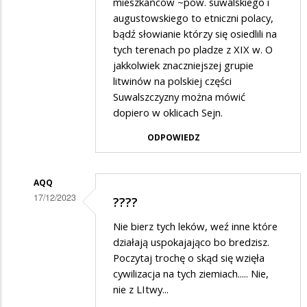
mieszkańców ~pow. suwalskiego i
w
augustowskiego to etniczni polacy,
odpowiedzi
bądź słowianie którzy się osiedlili na
na
tych terenach po pladze z XIX w. O
.....
jakkolwiek znaczniejszej grupie
litwinów na polskiej części
Suwalszczyzny można mówić
dopiero w oklicach Sejn.
ODPOWIEDZ
AQQ
17/12/2023
????
Dodane
Nie bierz tych leków, weź inne które
przez
działają uspokajająco bo bredzisz.
......
Poczytaj trochę o skąd się wzięła
cywilizacja na tych ziemiach..... Nie,
w
nie z LItwy...
odpowiedzi