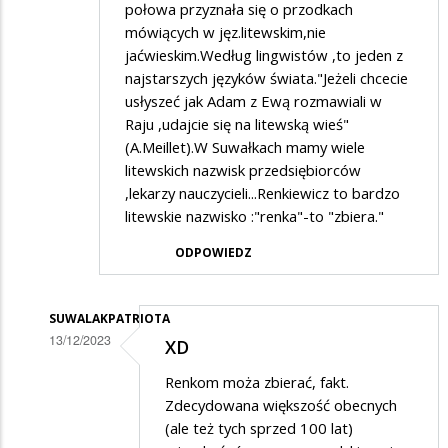
połowa przyznała się o przodkach
mówiących w jęz.litewskim,nie
jaćwieskim.Według lingwistów ,to jeden z
najstarszych języków świata."Jeżeli chcecie
usłyszeć jak Adam z Ewą rozmawiali w
Raju ,udajcie się na litewską wieś"
(A.Meillet).W Suwałkach mamy wiele
litewskich nazwisk przedsiębiorców
,lekarzy nauczycieli...Renkiewicz to bardzo
litewskie nazwisko :"renka"-to "zbiera."
ODPOWIEDZ
SUWALAKPATRIOTA
13/12/2023
XD
Dodane
Renkom moża zbierać, fakt.
przez
Zdecydowana większość obecnych
......
(ale też tych sprzed 100 lat)