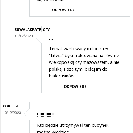
ODPOWIEDZ
SUWALAKPATRIOTA
13/12/2023
…
Dodane
Temat wałkowany milion razy…
przez
"Litwa" była traktowana na równi z
Anonymous
wielkopolską czy mazowszem, a nie
polską. Poza tym, bliżej im do
w
białorusinów.
odpowiedzi
ODPOWIEDZ
na
Mickiewicza
5
KOBIETA
10/12/2023
w
!!!!!!!!!!!!!!
Suwałkach
Kto będzie utrzymywał ten budynek,
można wiedzieć