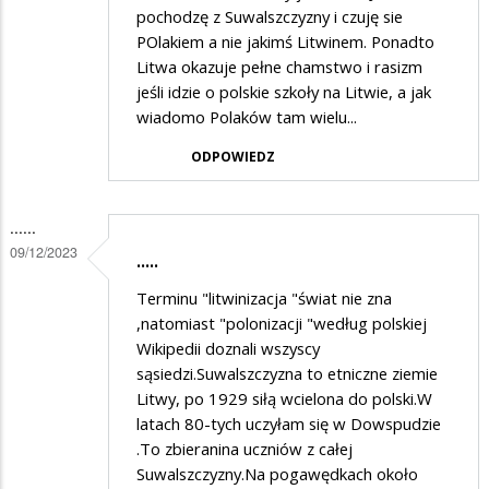
pochodzę z Suwalszczyzny i czuję sie
POlakiem a nie jakimś Litwinem. Ponadto
Litwa okazuje pełne chamstwo i rasizm
jeśli idzie o polskie szkoły na Litwie, a jak
wiadomo Polaków tam wielu...
ODPOWIEDZ
......
09/12/2023
.....
Terminu "litwinizacja "świat nie zna
,natomiast "polonizacji "według polskiej
Wikipedii doznali wszyscy
sąsiedzi.Suwalszczyzna to etniczne ziemie
Litwy, po 1929 siłą wcielona do polski.W
latach 80-tych uczyłam się w Dowspudzie
.To zbieranina uczniów z całej
Suwalszczyzny.Na pogawędkach około