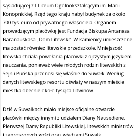
sąsiadującej z I Liceum Ogólnokształcącym im. Marii
Konopnickiej. Rząd tego kraju nabył budynek za około
700 tys. euro od prywatnego właściciela. Organem
prowadzącym placówkę jest Fundacja Biskupa Antanasa
Baranauskasa „Dom Litewski”. W kamienicy umieszczone
ma zostać również litewskie przedszkole. Mniejszość
litewska chciała powołania placówki z ojczystym językiem
nauczania, ponieważ wiele młodych rodzin litewskich z
Sejn i Puńska przenosi się właśnie do Suwałk. Według
danych litewskiego resortu oświaty w naszym mieście
mieszka obecnie około tysiąca Litwinów.
Dziś w Suwałkach miało miejsce oficjalne otwarcie
placówki między innymi z udziałem Diany Nausediene,
Pierwszej Damy Republiki Litewskiej, litewskich ministrów
i zaproszonych gości oraz władzami Suwałk.