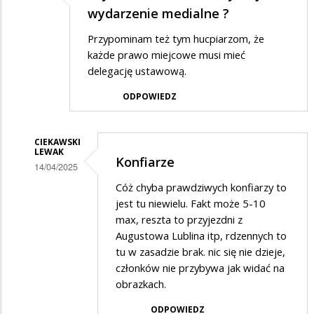
wydarzenie medialne ?
Przypominam też tym hucpiarzom, że
każde prawo miejcowe musi mieć
delegację ustawową.
ODPOWIEDZ
CIEKAWSKI
LEWAK
Konfiarze
14/04/2025
Dodane
Cóż chyba prawdziwych konfiarzy to
jest tu niewielu. Fakt może 5-10
przez
max, reszta to przyjezdni z
Adrian1
Augustowa Lublina itp, rdzennych to
w
tu w zasadzie brak. nic się nie dzieje,
członków nie przybywa jak widać na
odpowiedzi
obrazkach.
na
Czy
ODPOWIEDZ