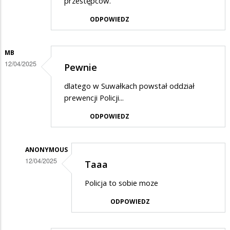
przestępców.
ODPOWIEDZ
MB
12/04/2025
Pewnie
dlatego w Suwałkach powstał oddział
prewencji Policji...
ODPOWIEDZ
ANONYMOUS
12/04/2025
Taaa
Dodane
Policja to sobie moze
przez
ODPOWIEDZ
MB
w