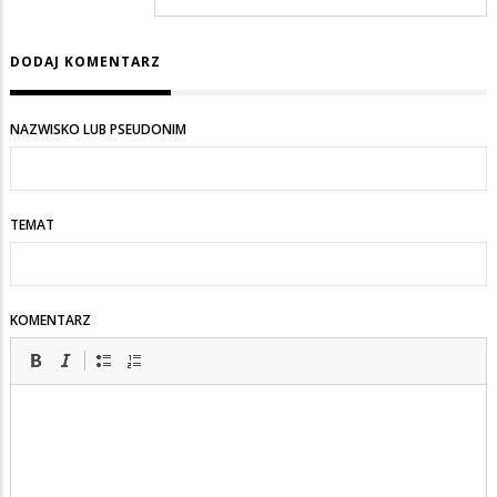
zbiórka
10
DODAJ KOMENTARZ
konfiarzy
to
NAZWISKO LUB PSEUDONIM
już
wydarzenie
medialne
TEMAT
?
KOMENTARZ