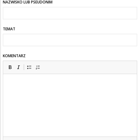
NAZWISKO LUB PSEUDONIM
już
wydarzenie
medialne
TEMAT
?
KOMENTARZ