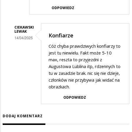
ODPOWIEDZ
CIEKAWSKI
LEWAK
Konfiarze
14/04/2025
Dodane
Cóż chyba prawdziwych konfiarzy to
jest tu niewielu. Fakt może 5-10
przez
max, reszta to przyjezdni z
Adrian1
Augustowa Lublina itp, rdzennych to
w
tu w zasadzie brak. nic się nie dzieje,
członków nie przybywa jak widać na
odpowiedzi
obrazkach.
na
Czy
ODPOWIEDZ
zbiórka
10
DODAJ KOMENTARZ
konfiarzy
to