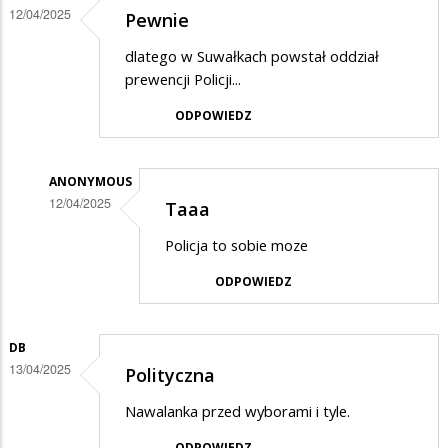
12/04/2025
Pewnie
dlatego w Suwałkach powstał oddział
prewencji Policji...
ODPOWIEDZ
ANONYMOUS
12/04/2025
Taaa
Dodane
Policja to sobie moze
przez
ODPOWIEDZ
MB
w
odpowiedzi
DB
13/04/2025
Polityczna
na
Pewnie
Nawalanka przed wyborami i tyle.
ODPOWIEDZ