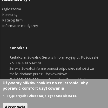
Ogłoszenia
Konkursy
Katalog firm
Informator medyczny
Kontakt
Redakcja:
Suwalski Serwis Informacyjny ul. Kościuszki
75, 16-400 Suwałki
Serwis Suwalki.info nie ponosi odpowiedzialności za
treści dodane przez użytkowników
Tel: 885-212-212 e-mail:
redakcja@suwalki.info
,
Używamy plików cookies na tej stronie, aby
reklama@suwalki.info
poprawić komfort użytkowania
RODO
|
Cookies
Zaloguj
Klikając przycisk Akceptacja, zgadzasz się na to.
User account menu
Akceptacja