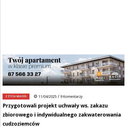
Strona główna
/
Wiadomości
/
Z życia miasta
/
Ścieżka
Przygotowali projekt uchwały ws. zakazu zbiorowego i
indywidualnego zakwaterowania cudzoziemców
nawigacyjna
Facebook
Pinterest
Tumblr
Reddit
Share
0
/
Z ŻYCIA MIASTA
11/04/2025
9 Komentarzy
Przygotowali projekt uchwały ws. zakazu
zbiorowego i indywidualnego zakwaterowania
cudzoziemców