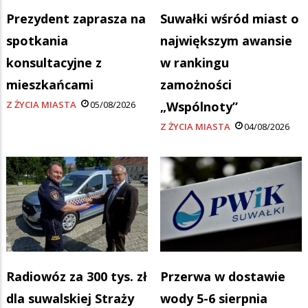
Prezydent zaprasza na
Suwałki wśród miast o
spotkania
największym awansie
konsultacyjne z
w rankingu
mieszkańcami
zamożności
Z ŻYCIA MIASTA
05/08/2026
„Wspólnoty”
Z ŻYCIA MIASTA
04/08/2026
Radiowóz za 300 tys. zł
Przerwa w dostawie
dla suwalskiej Straży
wody 5-6 sierpnia