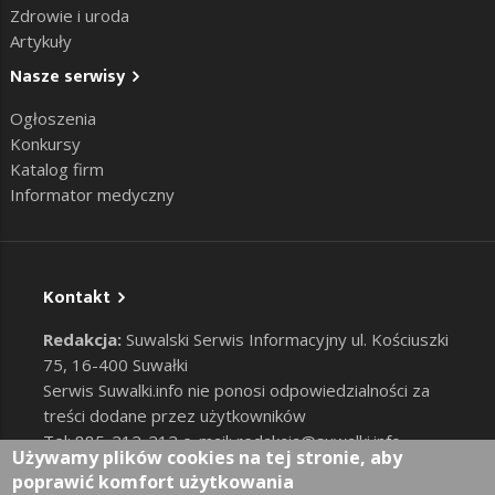
Zdrowie i uroda
Artykuły
Nasze serwisy
Ogłoszenia
Konkursy
Katalog firm
Informator medyczny
Kontakt
Redakcja:
Suwalski Serwis Informacyjny ul. Kościuszki
75, 16-400 Suwałki
Serwis Suwalki.info nie ponosi odpowiedzialności za
treści dodane przez użytkowników
Tel: 885-212-212 e-mail:
redakcja@suwalki.info
,
Używamy plików cookies na tej stronie, aby
reklama@suwalki.info
poprawić komfort użytkowania
RODO
|
Cookies