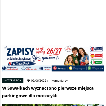
Strona główna
/
Wiadomości
/
Motoryzacja
/
Ścieżka
W Suwałkach wyznaczono pierwsze miejsca parkingowe dla
motocykli
nawigacyjna
Facebook
Pinterest
Tumblr
Reddit
Share
0
/
MOTORYZACJA
02/06/2026
1 Komentarzy
W Suwałkach wyznaczono pierwsze miejsca
parkingowe dla motocykli