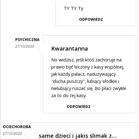
Dodane
Kwarantanna
TY TY Ty
przez
ODPOWIEDZ
Nieprawda
w
odpowiedzi
PSYCHICZNA
27/10/2020
Kwarantanna
na
Dodane
Jasne
No widzisz, jeśli ktoś zachoruje na
przez
prawo być leczony z kasy wspólnej,
PRAWDA
jak każdy palacz, nadużywający
"ducha puszczy", lubiący słodkie i
w
nielubiący ruszać się. Bo płaci zwykle
odpowiedzi
za to do tej kasy.
na
ODPOWIEDZ
Kwarantanna
OCIECHOROBA
27/10/2020
same dzieci i jakis slimak z…