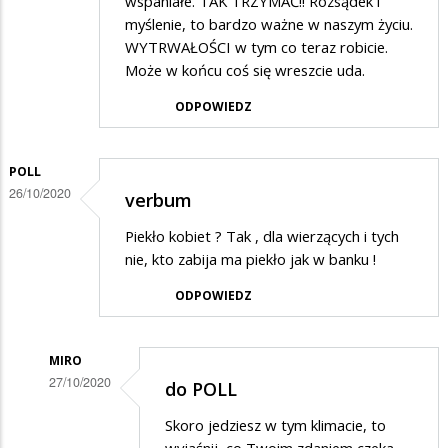
wspaniałe. TAK TRZYMAĆ!! Rozsądek i
myślenie, to bardzo ważne w naszym życiu.
WYTRWAŁOŚCI w tym co teraz robicie.
Może w końcu coś się wreszcie uda.
ODPOWIEDZ
POLL
26/10/2020
verbum
Piekło kobiet ? Tak , dla wierzących i tych
nie, kto zabija ma piekło jak w banku !
ODPOWIEDZ
MIRO
27/10/2020
do POLL
Dodane
Skoro jedziesz w tym klimacie, to
przez
wyjaśnij, co Twoim zdaniem czeka