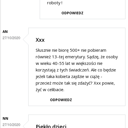
w
roboty !
odpowiedzi
ODPOWIEDZ
na
...
AN
27/10/2020
Xxx
Słusznie nie biorę 500+ nie pobieram
również 13-tej emerytury. Sądzę, że osoby
w wieku 40-55 lat w większości nie
korzystają z tych świadczeń. Ale co będzie
jeżeli taka kobieta zajdzie w ciążę -
przecież może tak się zdażyć? Xxx powie,
żyć w celibacie.
ODPOWIEDZ
NN
27/10/2020
Piekło dzieci