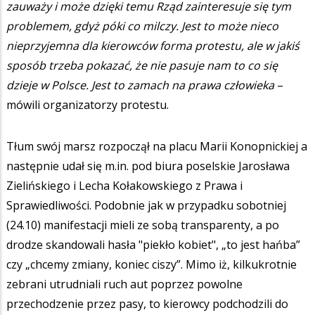
zauważy i może dzięki temu Rząd zainteresuje się tym
problemem, gdyż póki co milczy. Jest to może nieco
nieprzyjemna dla kierowców forma protestu, ale w jakiś
sposób trzeba pokazać, że nie pasuje nam to co się
dzieje w Polsce. Jest to zamach na prawa człowieka
–
mówili organizatorzy protestu.
Tłum swój marsz rozpoczął na placu Marii Konopnickiej a
następnie udał się m.in. pod biura poselskie Jarosława
Zielińskiego i Lecha Kołakowskiego z Prawa i
Sprawiedliwości. Podobnie jak w przypadku sobotniej
(24.10) manifestacji mieli ze sobą transparenty, a po
drodze skandowali hasła "piekło kobiet", „to jest hańba”
czy „chcemy zmiany, koniec ciszy”. Mimo iż, kilkukrotnie
zebrani utrudniali ruch aut poprzez powolne
przechodzenie przez pasy, to kierowcy podchodzili do