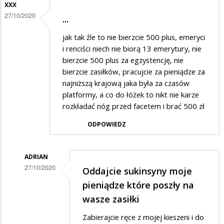
XXX
27/10/2020
...
jak tak źle to nie bierzcie 500 plus, emeryci
i renciści niech nie biorą 13 emerytury, nie
bierzcie 500 plus za egzystencję, nie
bierzcie zasiłków, pracujcie za pieniądze za
najniższą krajową jaka była za czasów
platformy, a co do łóżek to nikt nie karze
rozkładać nóg przed facetem i brać 500 zł
ODPOWIEDZ
ADRIAN
27/10/2020
Oddajcie sukinsyny moje
Dodane
pieniądze które poszły na
przez
wasze zasiłki
xxx
Zabierajcie ręce z mojej kieszeni i do