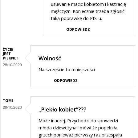
odpowiedzi
usuwanie macic kobietom i kastrację
na
mężczyzn. Koniecznie trzeba zgłosić
Te
taką poprawkę do PIS-u.
co
ODPOWIEDZ
protestują
to
ŻYCIE
usunąć…
JEST
Wolność
PIĘKNE !
28/10/2020
Na szczęście to mniejszości
ODPOWIEDZ
TOMI
28/10/2020
„Piekło kobiet”???
Może inaczej. Przychodzi do spowiedzi
młoda dziewczyna i mówi że popełniła
grzech ponieważ pierwszy raz przespała