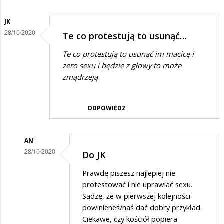
JK
28/10/2020
Te co protestują to usunąć…
Te co protestują to usunąć im macicę i
zero sexu i będzie z głowy to może
zmądrzeją
ODPOWIEDZ
AN
28/10/2020
Do JK
Dodane
Prawdę piszesz najlepiej nie
przez
protestować i nie uprawiać sexu.
Jk
Sądzę, że w pierwszej kolejności
powinieneś/naś dać dobry przykład.
w
Ciekawe, czy kościół popiera