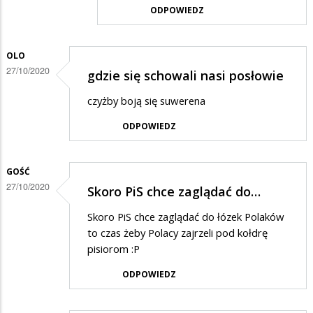
w
ODPOWIEDZ
odpowiedzi
na
OLO
Brawo
27/10/2020
gdzie się schowali nasi posłowie
młodzież!!!
czyżby boją się suwerena
Gonić…
ODPOWIEDZ
GOŚĆ
27/10/2020
Skoro PiS chce zaglądać do…
Skoro PiS chce zaglądać do łózek Polaków
to czas żeby Polacy zajrzeli pod kołdrę
pisiorom :P
ODPOWIEDZ