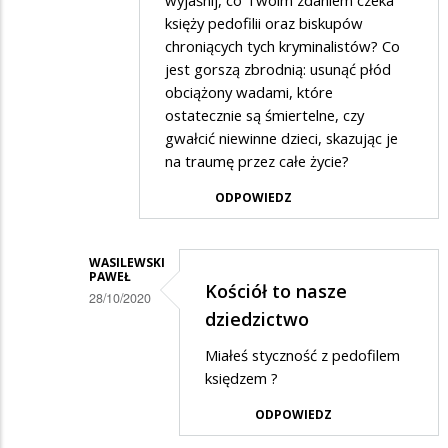
poll
księży pedofilii oraz biskupów
chroniących tych kryminalistów? Co
w
jest gorszą zbrodnią: usunąć płód
odpowiedzi
obciążony wadami, które
na
ostatecznie są śmiertelne, czy
verbum
gwałcić niewinne dzieci, skazując je
na traumę przez całe życie?
ODPOWIEDZ
WASILEWSKI
PAWEŁ
Kościół to nasze
28/10/2020
dziedzictwo
Dodane
Miałeś styczność z pedofilem
przez
księdzem ?
MIRO
w
ODPOWIEDZ
odpowiedzi