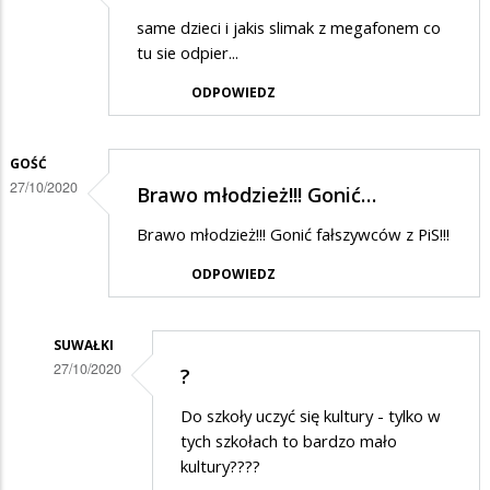
same dzieci i jakis slimak z megafonem co
tu sie odpier...
ODPOWIEDZ
GOŚĆ
27/10/2020
Brawo młodzież!!! Gonić…
Brawo młodzież!!! Gonić fałszywców z PiS!!!
ODPOWIEDZ
SUWAŁKI
27/10/2020
?
Dodane
Do szkoły uczyć się kultury - tylko w
przez
tych szkołach to bardzo mało
Gość
kultury????