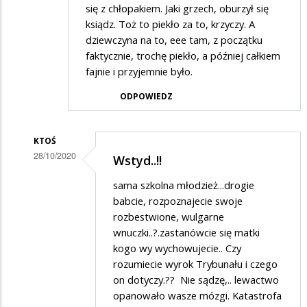
się z chłopakiem. Jaki grzech, oburzył się
ksiądz. Toż to piekło za to, krzyczy. A
dziewczyna na to, eee tam, z początku
faktycznie, trochę piekło, a później całkiem
fajnie i przyjemnie było.
ODPOWIEDZ
KTOŚ
28/10/2020
Wstyd..!!
Dodane
sama szkolna młodzież...drogie
przez
babcie, rozpoznajecie swoje
Tomi
rozbestwione, wulgarne
wnuczki..?.zastanówcie się matki
w
kogo wy wychowujecie.. Czy
odpowiedzi
rozumiecie wyrok Trybunału i czego
na
on dotyczy.?? Nie sądzę,.. lewactwo
„Piekło
opanowało wasze mózgi. Katastrofa