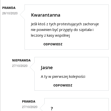
na
PRAWDA
do
26/10/2020
Kwarantanna
POLL
Jeśli ktoś z tych protestujących zachoruje
nie powinien być przyjęty do szpitala i
leczony z kasy wspólnej
ODPOWIEDZ
NIEPRAWDA
27/10/2020
Jasne
Dodane
A ty w pierwszej kolejności
przez
ODPOWIEDZ
PRAWDA
w
odpowiedzi
PRAWDA
27/10/2020
?
na