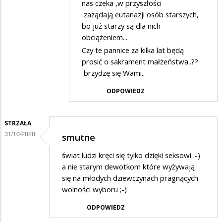
nas czeka ,w przyszłości
kobiet”???
zażądają eutanazji osób starszych,
bo już starzy są dla nich
obciążeniem...
Czy te pannice za kilka lat będą
prosić o sakrament małżeństwa..??
brzydzę się Wami..
ODPOWIEDZ
STRZAŁA
31/10/2020
smutne
świat ludzi kręci się tylko dzięki seksowi :-)
a nie starym dewotkom które wyżywają
się na młodych dziewczynach pragnących
wolności wyboru ;-)
ODPOWIEDZ