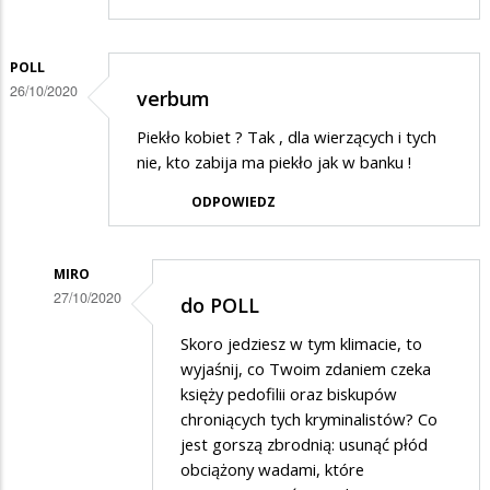
POLL
26/10/2020
verbum
Piekło kobiet ? Tak , dla wierzących i tych
nie, kto zabija ma piekło jak w banku !
ODPOWIEDZ
MIRO
27/10/2020
do POLL
Dodane
Skoro jedziesz w tym klimacie, to
przez
wyjaśnij, co Twoim zdaniem czeka
poll
księży pedofilii oraz biskupów
chroniących tych kryminalistów? Co
w
jest gorszą zbrodnią: usunąć płód
odpowiedzi
obciążony wadami, które
na