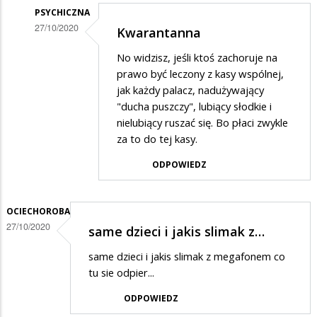
odpowiedzi
PSYCHICZNA
27/10/2020
Kwarantanna
na
Dodane
Jasne
No widzisz, jeśli ktoś zachoruje na
przez
prawo być leczony z kasy wspólnej,
PRAWDA
jak każdy palacz, nadużywający
"ducha puszczy", lubiący słodkie i
w
nielubiący ruszać się. Bo płaci zwykle
odpowiedzi
za to do tej kasy.
na
ODPOWIEDZ
Kwarantanna
OCIECHOROBA
27/10/2020
same dzieci i jakis slimak z…
same dzieci i jakis slimak z megafonem co
tu sie odpier...
ODPOWIEDZ