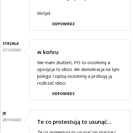
Wstyd.
ODPOWIEDZ
STRZAŁA
27/10/2020
w końcu
Nie mam złudzeń, PIS to oszołomy a
opozycja to idioci. Ale demokracja na tym
polega: rządzą oszołomy a próbują ją
rozliczać idioci.
ODPOWIEDZ
JK
28/10/2020
Te co protestują to usunąć…
Te co protestują to usunąć im macicę i