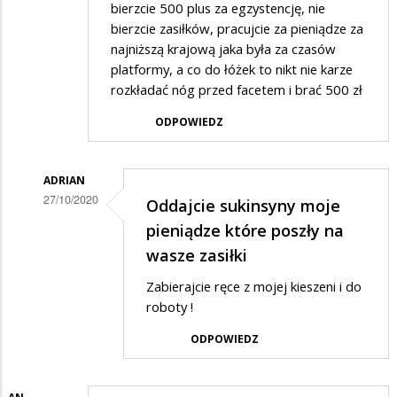
bierzcie 500 plus za egzystencję, nie
bierzcie zasiłków, pracujcie za pieniądze za
najniższą krajową jaka była za czasów
platformy, a co do łóżek to nikt nie karze
rozkładać nóg przed facetem i brać 500 zł
ODPOWIEDZ
ADRIAN
27/10/2020
Oddajcie sukinsyny moje
Dodane
pieniądze które poszły na
przez
wasze zasiłki
xxx
Zabierajcie ręce z mojej kieszeni i do
w
roboty !
odpowiedzi
ODPOWIEDZ
na
...