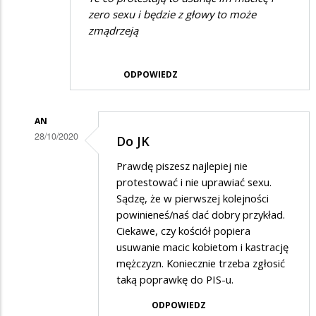
zero sexu i będzie z głowy to może
zmądrzeją
ODPOWIEDZ
AN
28/10/2020
Do JK
Dodane
Prawdę piszesz najlepiej nie
przez
protestować i nie uprawiać sexu.
Jk
Sądzę, że w pierwszej kolejności
powinieneś/naś dać dobry przykład.
w
Ciekawe, czy kościół popiera
odpowiedzi
usuwanie macic kobietom i kastrację
na
mężczyzn. Koniecznie trzeba zgłosić
Te
taką poprawkę do PIS-u.
co
ODPOWIEDZ