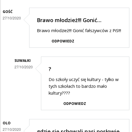
GOŚĆ
27/10/2020
Brawo młodzież!!! Gonić…
Brawo młodzież!!! Gonić fałszywców z PiS!!!
ODPOWIEDZ
SUWAŁKI
27/10/2020
?
Dodane
Do szkoły uczyć się kultury - tylko w
przez
tych szkołach to bardzo mało
Gość
kultury????
w
ODPOWIEDZ
odpowiedzi
na
OLO
Brawo
27/10/2020
gdzie się schowali nasi posłowie