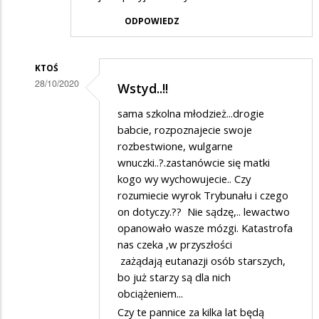
ODPOWIEDZ
KTOŚ
28/10/2020
Wstyd..!!
Dodane
sama szkolna młodzież...drogie
przez
babcie, rozpoznajecie swoje
Tomi
rozbestwione, wulgarne
wnuczki..?.zastanówcie się matki
w
kogo wy wychowujecie.. Czy
odpowiedzi
rozumiecie wyrok Trybunału i czego
na
on dotyczy.?? Nie sądzę,.. lewactwo
„Piekło
opanowało wasze mózgi. Katastrofa
nas czeka ,w przyszłości
kobiet”???
zażądają eutanazji osób starszych,
bo już starzy są dla nich
obciążeniem...
Czy te pannice za kilka lat będą