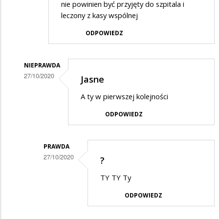
nie powinien być przyjęty do szpitala i
leczony z kasy wspólnej
ODPOWIEDZ
NIEPRAWDA
27/10/2020
Jasne
Dodane
A ty w pierwszej kolejności
przez
ODPOWIEDZ
PRAWDA
w
odpowiedzi
PRAWDA
27/10/2020
?
na
Dodane
Kwarantanna
TY TY Ty
przez
ODPOWIEDZ
Nieprawda
w