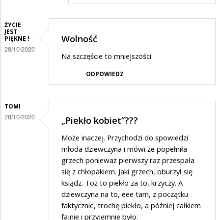
protestują
to
ŻYCIE
usunąć…
JEST
Wolność
PIĘKNE !
28/10/2020
Na szczęście to mniejszości
ODPOWIEDZ
TOMI
28/10/2020
„Piekło kobiet”???
Może inaczej. Przychodzi do spowiedzi
młoda dziewczyna i mówi że popełniła
grzech ponieważ pierwszy raz przespała
się z chłopakiem. Jaki grzech, oburzył się
ksiądz. Toż to piekło za to, krzyczy. A
dziewczyna na to, eee tam, z początku
faktycznie, trochę piekło, a później całkiem
fajnie i przyjemnie było.