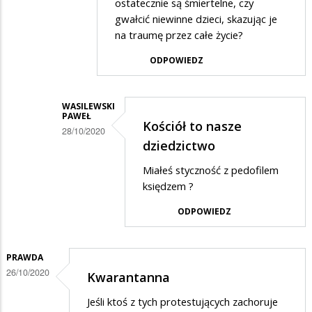
ostatecznie są śmiertelne, czy
verbum
gwałcić niewinne dzieci, skazując je
na traumę przez całe życie?
ODPOWIEDZ
WASILEWSKI
PAWEŁ
Kościół to nasze
28/10/2020
dziedzictwo
Dodane
Miałeś styczność z pedofilem
przez
księdzem ?
MIRO
w
ODPOWIEDZ
odpowiedzi
na
PRAWDA
do
26/10/2020
Kwarantanna
POLL
Jeśli ktoś z tych protestujących zachoruje