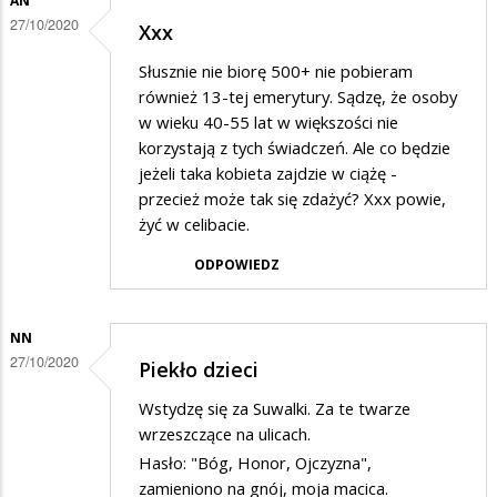
AN
27/10/2020
Xxx
Słusznie nie biorę 500+ nie pobieram
również 13-tej emerytury. Sądzę, że osoby
w wieku 40-55 lat w większości nie
korzystają z tych świadczeń. Ale co będzie
jeżeli taka kobieta zajdzie w ciążę -
przecież może tak się zdażyć? Xxx powie,
żyć w celibacie.
ODPOWIEDZ
NN
27/10/2020
Piekło dzieci
Wstydzę się za Suwalki. Za te twarze
wrzeszczące na ulicach.
Hasło: "Bóg, Honor, Ojczyzna",
zamieniono na gnój, moja macica.