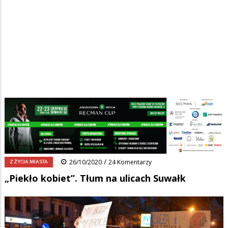
Strona główna
/
Wiadomości
/
Z życia miasta
/
Ścieżka
„Piekło kobiet”. Tłum na ulicach Suwałk
nawigacyjna
Facebook
Pinterest
Tumblr
Reddit
Share
0
/
Z ŻYCIA MIASTA
26/10/2020
24 Komentarzy
„Piekło kobiet”. Tłum na ulicach Suwałk