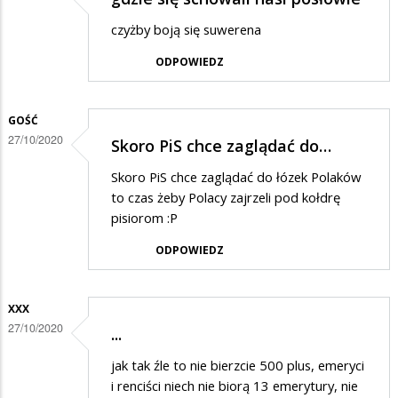
młodzież!!!
czyżby boją się suwerena
Gonić…
ODPOWIEDZ
GOŚĆ
27/10/2020
Skoro PiS chce zaglądać do…
Skoro PiS chce zaglądać do łózek Polaków
to czas żeby Polacy zajrzeli pod kołdrę
pisiorom :P
ODPOWIEDZ
XXX
27/10/2020
...
jak tak źle to nie bierzcie 500 plus, emeryci
i renciści niech nie biorą 13 emerytury, nie