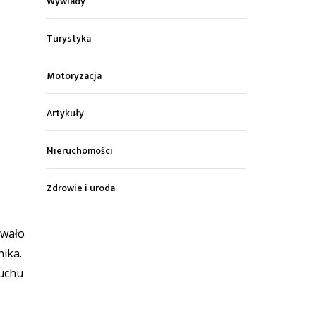
Wywiady
Turystyka
Motoryzacja
Artykuły
Nieruchomości
Zdrowie i uroda
owało
nika.
ruchu