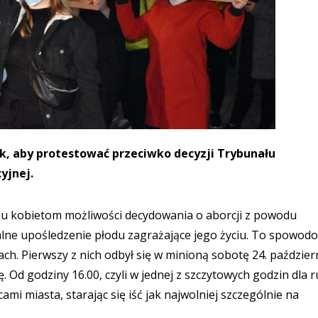
ałk, aby protestować przeciwko decyzji Trybunału
yjnej.
iu kobietom możliwości decydowania o aborcji z powodu
alne upośledzenie płodu zagrażające jego życiu. To spowod
ch. Pierwszy z nich odbył się w minioną sobotę 24. paździer
. Od godziny 16.00, czyli w jednej z szczytowych godzin dla 
i miasta, starając się iść jak najwolniej szczególnie na