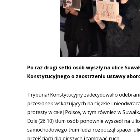
Po raz drugi setki osób wyszły na ulice Suw
Konstytucyjnego o zaostrzeniu ustawy aborc
Trybunał Konstytucyjny zadecydował o odebran
przesłanek wskazujących na ciężkie i nieodwrac
protesty w całej Polsce, w tym również w Suwałka
Dziś (26.10) tłum osób ponownie wyszedł na ulicę
samochodowego tłum ludzi rozpoczął spacer ulicam
przejściach dla pieszych i tamować ruch.