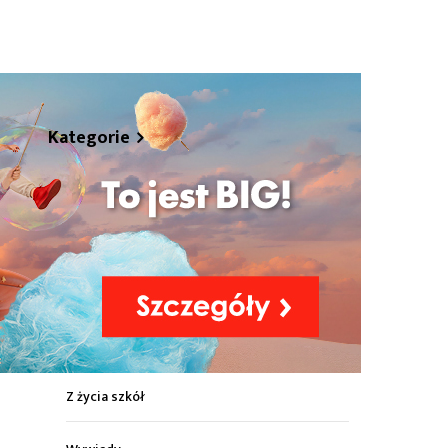
hare
Kategorie
Z życia miasta
Sport
Kultura
Wiadomości z regionu
Z życia szkół