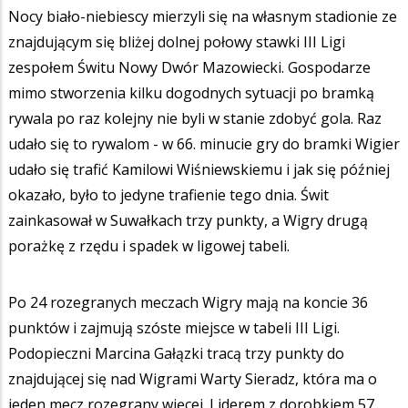
Nocy biało-niebiescy mierzyli się na własnym stadionie ze
znajdującym się bliżej dolnej połowy stawki III Ligi
zespołem Świtu Nowy Dwór Mazowiecki. Gospodarze
mimo stworzenia kilku dogodnych sytuacji po bramką
rywala po raz kolejny nie byli w stanie zdobyć gola. Raz
udało się to rywalom - w 66. minucie gry do bramki Wigier
udało się trafić Kamilowi Wiśniewskiemu i jak się później
okazało, było to jedyne trafienie tego dnia. Świt
zainkasował w Suwałkach trzy punkty, a Wigry drugą
porażkę z rzędu i spadek w ligowej tabeli.
Po 24 rozegranych meczach Wigry mają na koncie 36
punktów i zajmują szóste miejsce w tabeli III Ligi.
Podopieczni Marcina Gałązki tracą trzy punkty do
znajdującej się nad Wigrami Warty Sieradz, która ma o
jeden mecz rozegrany więcej. Liderem z dorobkiem 57