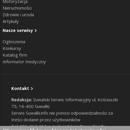
Motoryzacja
Nieruchomości
Zdrowie i uroda
Artykuły
Nasze serwisy
Ogłoszenia
Konkursy
Katalog firm
Informator medyczny
Kontakt
Redakcja:
Suwalski Serwis Informacyjny ul. Kościuszki
75, 16-400 Suwałki
Serwis Suwalki.info nie ponosi odpowiedzialności za
treści dodane przez użytkowników
Tel: 885-212-212 e-mail:
redakcja@suwalki.info
,