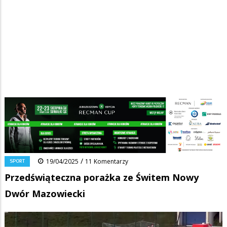
Strona główna
/
Wiadomości
/
Sport
/
Ścieżka
Przedświąteczna porażka ze Świtem Nowy Dwór Mazowiecki
nawigacyjna
Facebook
Pinterest
Tumblr
Reddit
Share
0
/
SPORT
19/04/2025
11 Komentarzy
Przedświąteczna porażka ze Świtem Nowy
Dwór Mazowiecki