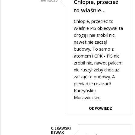
Chłopie, przecież
Dodane
to właśnie…
przez
Chłopie, przecież to
Ciekawski
właśnie PiS obiecywał ta
Lewak
drogę i nie zrobił nic,
nawet nie zaczął
w
budowy. To samo z
odpowiedzi
atomem i CPK - PiS nie
na
zrobił nic, nawet palcem
PiS
nie ruszył żeby chociaż
zacząć te budowy. A
pieniądze rozkradł
Kaczyński z
Morawieckim.
ODPOWIEDZ
CIEKAWSKI
KEWAK