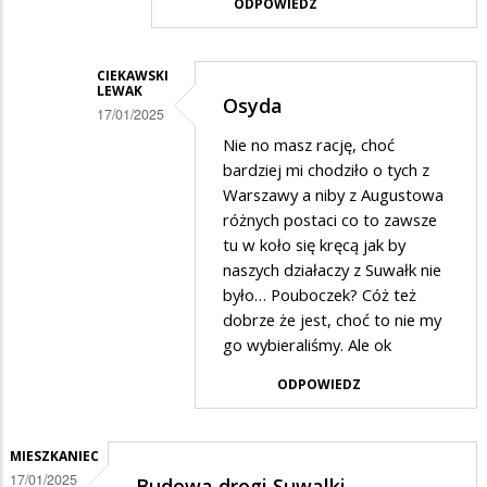
ODPOWIEDZ
Lewak
w
CIEKAWSKI
odpowiedzi
LEWAK
Osyda
na
17/01/2025
Osyda
Dodane
Nie no masz rację, choć
bardziej mi chodziło o tych z
przez
Warszawy a niby z Augustowa
SuwalakPatriota
różnych postaci co to zawsze
w
tu w koło się kręcą jak by
naszych działaczy z Suwałk nie
odpowiedzi
było… Pouboczek? Cóż też
na
dobrze że jest, choć to nie my
Wawry?
go wybieraliśmy. Ale ok
ODPOWIEDZ
MIESZKANIEC
17/01/2025
Budowa drogi Suwalki-