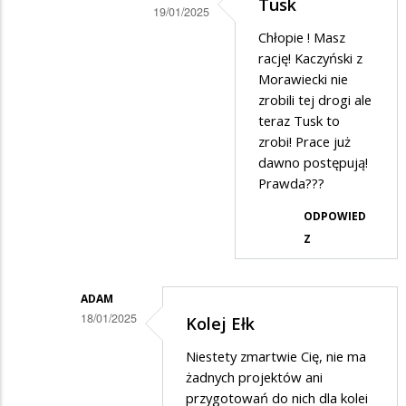
Tusk
19/01/2025
Dodane
Chłopie ! Masz
rację! Kaczyński z
przez
Morawiecki nie
Filip
zrobili tej drogi ale
w
teraz Tusk to
zrobi! Prace już
odpowiedzi
dawno postępują!
na
Prawda???
Chłopie,
ODPOWIED
przecież
Z
to
właśnie…
ADAM
18/01/2025
Kolej Ełk
Dodane
Niestety zmartwie Cię, nie ma
przez
żadnych projektów ani
Kierowca
przygotowań do nich dla kolei