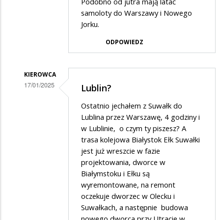
Podobno od jutra mają latać
przez
samoloty do Warszawy i Nowego
wacek
Jorku.
w
ODPOWIEDZ
odpowiedzi
na
KIEROWCA
to
17/01/2025
Lublin?
jest
Dodane
Ostatnio jechałem z Suwałk do
ściana
przez
Lublina przez Warszawę, 4 godziny i
wschodnia,
wacek
w Lublinie, o czym ty piszesz? A
tu
trasa kolejowa Białystok Ełk Suwałki
w
jest już wreszcie w fazie
się
odpowiedzi
projektowania, dworce w
nie
na
Białymstoku i Ełku są
inwestuje
to
wyremontowane, na remont
oczekuje dworzec w Olecku i
jest
Suwałkach, a następnie budowa
ściana
nowego dworca przy Utracie w