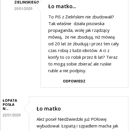
ZIELINSKIEGO
Ło matko...
20/01/2025
Dodane
To PiS z Zielińskim nie zbudowali?
Tak właśnie działa pisowska
przez
propaganda, wolę jak rządzący
Mieszkaniec
mówią, że nie zbudują, niż mówią
w
od 20 lat że zbudują i przez ten cały
czas robią z ludzi idiotów. A ci z
odpowiedzi
konfy to co robili przez 8 lat? Teraz
na
to mogą sobie zbierać ale ruskie
Budowa
ruble a nie podpisy.
drogi
ODPOWIEDZ
Suwalki-
Augustow-
ŁOPATA
Bialystok
POSŁA
Ło matko
N…
22/01/2025
Ależ poseł Niedźwiedzki już POłowę
wybudował. Łopatą i szpadlem macha jak