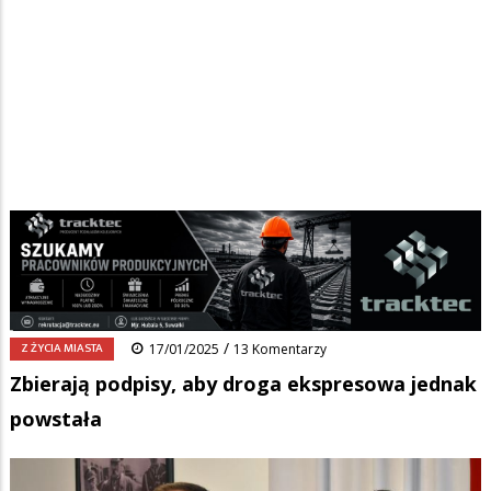
Strona główna
/
Wiadomości
/
Z życia miasta
/
Ścieżka
Zbierają podpisy, aby droga ekspresowa jednak powstała
nawigacyjna
Facebook
Pinterest
Tumblr
Reddit
Share
0
/
Z ŻYCIA MIASTA
17/01/2025
13 Komentarzy
Zbierają podpisy, aby droga ekspresowa jednak
powstała