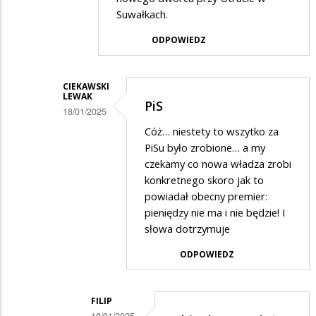
wschodnia,
Suwałkach.
tu
ODPOWIEDZ
się
nie
CIEKAWSKI
inwestuje
LEWAK
PiS
18/01/2025
Dodane
Cóż… niestety to wszytko za
PiSu było zrobione… a my
przez
czekamy co nowa władza zrobi
Kierowca
konkretnego skoro jak to
w
powiadał obecny premier:
pieniędzy nie ma i nie będzie! I
odpowiedzi
słowa dotrzymuje
na
Lublin?
ODPOWIEDZ
FILIP
18/01/2025