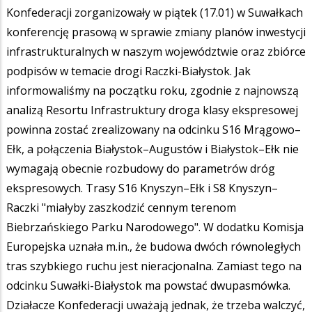
Konfederacji zorganizowały w piątek (17.01) w Suwałkach
konferencję prasową w sprawie zmiany planów inwestycji
infrastrukturalnych w naszym województwie oraz zbiórce
podpisów w temacie drogi Raczki-Białystok. Jak
informowaliśmy na początku roku, zgodnie z najnowszą
analizą Resortu Infrastruktury droga klasy ekspresowej
powinna zostać zrealizowany na odcinku S16 Mrągowo–
Ełk, a połączenia Białystok–Augustów i Białystok–Ełk nie
wymagają obecnie rozbudowy do parametrów dróg
ekspresowych. Trasy S16 Knyszyn–Ełk i S8 Knyszyn–
Raczki "miałyby zaszkodzić cennym terenom
Biebrzańskiego Parku Narodowego". W dodatku Komisja
Europejska uznała m.in., że budowa dwóch równoległych
tras szybkiego ruchu jest nieracjonalna. Zamiast tego na
odcinku Suwałki-Białystok ma powstać dwupasmówka.
Działacze Konfederacji uważają jednak, że trzeba walczyć,