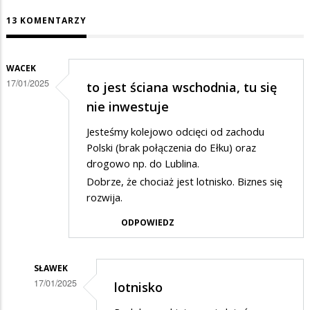
13 KOMENTARZY
WACEK
17/01/2025
to jest ściana wschodnia, tu się
nie inwestuje
Jesteśmy kolejowo odcięci od zachodu
Polski (brak połączenia do Ełku) oraz
drogowo np. do Lublina.
Dobrze, że chociaż jest lotnisko. Biznes się
rozwija.
ODPOWIEDZ
SŁAWEK
17/01/2025
lotnisko
Dodane